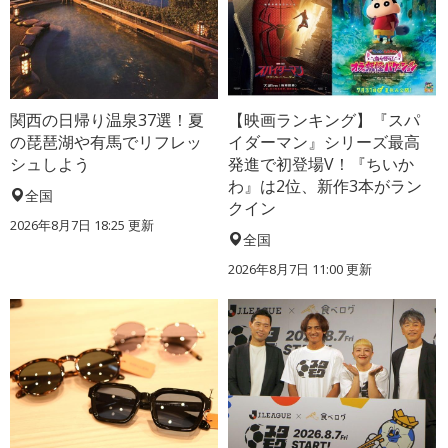
関西の日帰り温泉37選！夏
【映画ランキング】『スパ
の琵琶湖や有馬でリフレッ
イダーマン』シリーズ最高
シュしよう
発進で初登場V！『ちいか
わ』は2位、新作3本がラン
全国
クイン
2026年8月7日 18:25
更新
全国
2026年8月7日 11:00
更新