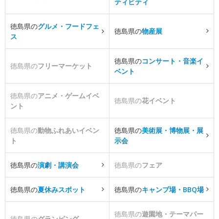
ティビティ
徳島県の
グルメ・フードフェ
徳島県の
物産展
ス
徳島県の
コンサート・音楽イ
徳島県の
フリーマーケット
ベント
徳島県の
アニメ・ゲームイベ
徳島県の
花イベント
ント
徳島県の
動物ふれあいイベン
徳島県の
美術展・博物展・展
ト
示会
徳島県の
演劇・講演会
徳島県の
フェア
徳島県の
夏休みスポット
徳島県の
キャンプ場・BBQ場
徳島県の
遊園地・テーマパー
徳島県の
グランピング