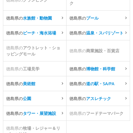
ク
徳島県の
水族館・動物園
徳島県の
プール
徳島県の
ビーチ・海水浴場
徳島県の
温泉・スパリゾート
徳島県の
アウトレット・ショ
徳島県の
商業施設・百貨店
ッピングモール
徳島県の
工場見学
徳島県の
博物館・科学館
徳島県の
美術館
徳島県の
道の駅・SA/PA
徳島県の
公園
徳島県の
アスレチック
徳島県の
タワー・展望施設
徳島県の
フードテーマパーク
徳島県の
牧場・レジャー＆リ