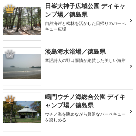
日峯大神子広域公園 デイキャ
1
ンプ場／徳島県
自然海岸と松林を活かした日帰りのバーべ
キュー広場
淡島海水浴場／徳島県
2
童謡詩人の野口雨情が絶賛した美しい海岸
鳴門ウチノ海総合公園 デイキ
3
ャンプ場／徳島県
ウチノ海を眺めながら贅沢なバーベキュー
を楽しめる