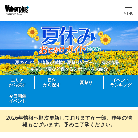
MENU
夏のイベント情報が満載！夏祭りやプール、海水浴場、
キャンプ場など遊べるスポットを大紹介
エリア
日付
イベント
夏祭り
から探す
から探す
ランキング
今日開催
イベント
2026年情報へ順次更新しておりますが一部、昨年の情
報もございます。予めご了承ください。