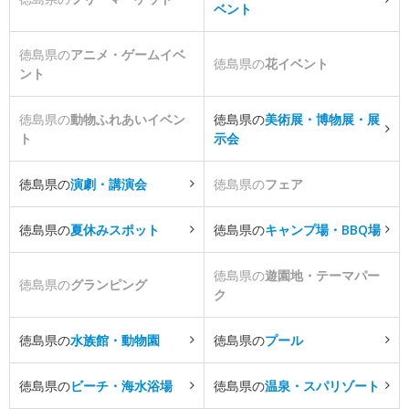
ベント
徳島県の
アニメ・ゲームイベ
徳島県の
花イベント
ント
徳島県の
動物ふれあいイベン
徳島県の
美術展・博物展・展
ト
示会
徳島県の
演劇・講演会
徳島県の
フェア
徳島県の
夏休みスポット
徳島県の
キャンプ場・BBQ場
徳島県の
遊園地・テーマパー
徳島県の
グランピング
ク
徳島県の
水族館・動物園
徳島県の
プール
徳島県の
ビーチ・海水浴場
徳島県の
温泉・スパリゾート