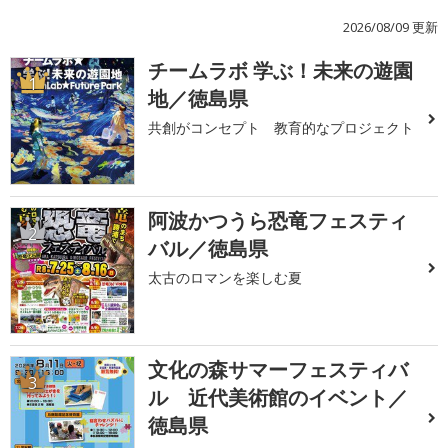
2026/08/09 更新
チームラボ 学ぶ！未来の遊園
1
地／徳島県
共創がコンセプト 教育的なプロジェクト
阿波かつうら恐竜フェスティ
2
バル／徳島県
太古のロマンを楽しむ夏
文化の森サマーフェスティバ
3
ル 近代美術館のイベント／
徳島県