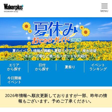
MENU
夏のイベント情報が満載！夏祭りやプール、海水浴場、
キャンプ場など遊べるスポットを大紹介
エリア
日付
イベント
夏祭り
から探す
から探す
ランキング
今日開催
イベント
2026年情報へ順次更新しておりますが一部、昨年の情
報もございます。予めご了承ください。