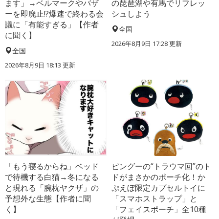
ます」→ベルマークやバザ
の琵琶湖や有馬でリフレッ
ーを即廃止!?爆速で終わる会
シュしよう
議に「有能すぎる」【作者
全国
に聞く】
2026年8月9日 17:28
更新
全国
2026年8月9日 18:13
更新
「もう寝るからね」ベッド
ピングーの“トラウマ回”のト
で待機する白猫→冬になる
ドがまさかのポーチ化！か
と現れる「腕枕ヤクザ」の
ぷえぼ限定カプセルトイに
予想外な生態【作者に聞
「スマホストラップ」と
く】
「フェイスポーチ」全10種