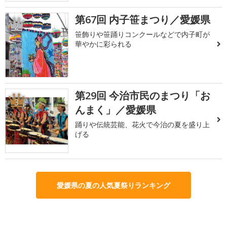
第67回 内子笹まつり／愛媛県
2
笹飾りや笹踊りコンクールなどで内子町が
華やかに彩られる
第29回 今治市民のまつり「お
3
んまく」／愛媛県
踊りや伝統芸能、花火で今治の夏を盛り上
げる
愛媛県の夏の人気夏祭りランキング