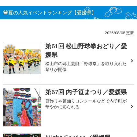
夏の人気イベントランキング【愛媛県】
2026/08/08 更新
第61回 松山野球拳おどり／愛
1
媛県
松山市の郷土芸能「野球拳」を取り入れた
祭りが開催
第67回 内子笹まつり／愛媛県
2
笹飾りや笹踊りコンクールなどで内子町が
華やかに彩られる