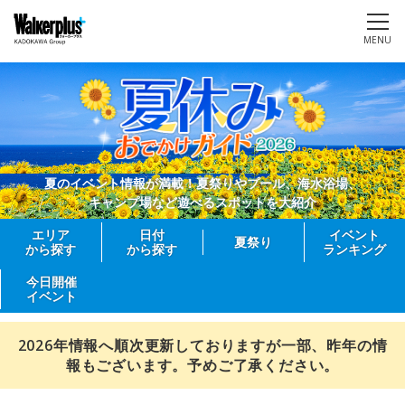
MENU
夏のイベント情報が満載！夏祭りやプール、海水浴場、
キャンプ場など遊べるスポットを大紹介
エリア
日付
イベント
夏祭り
から探す
から探す
ランキング
今日開催
イベント
2026年情報へ順次更新しておりますが一部、昨年の情
報もございます。予めご了承ください。