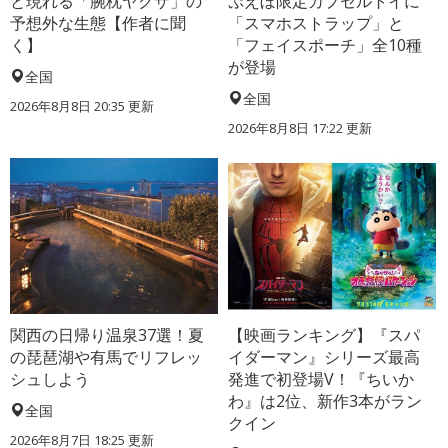
と現れる「腕枕ヤクザ」の
ぷえぼ限定カプセルトイに
予想外な生態【作者に聞
「スマホストラップ」と
く】
「フェイスポーチ」全10種
が登場
全国
全国
2026年8月8日 20:35
更新
2026年8月8日 17:22
更新
関西の日帰り温泉37選！夏
【映画ランキング】『スパ
の琵琶湖や有馬でリフレッ
イダーマン』シリーズ最高
シュしよう
発進で初登場V！『ちいか
わ』は2位、新作3本がラン
全国
クイン
2026年8月7日 18:25
更新