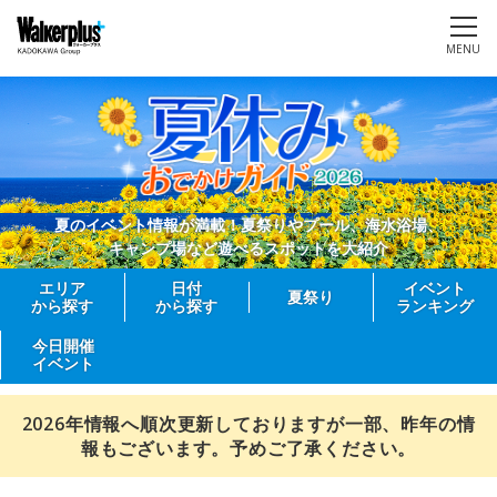
MENU
夏のイベント情報が満載！夏祭りやプール、海水浴場、
キャンプ場など遊べるスポットを大紹介
エリア
日付
イベント
夏祭り
から探す
から探す
ランキング
今日開催
イベント
2026年情報へ順次更新しておりますが一部、昨年の情
報もございます。予めご了承ください。