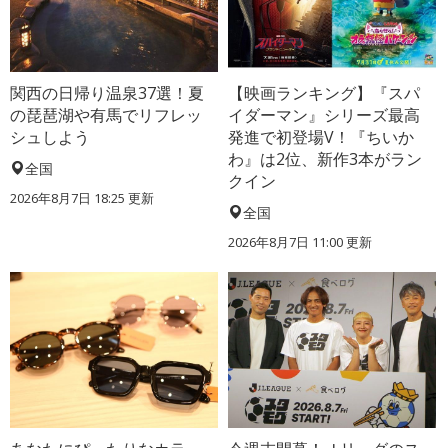
関西の日帰り温泉37選！夏
【映画ランキング】『スパ
の琵琶湖や有馬でリフレッ
イダーマン』シリーズ最高
シュしよう
発進で初登場V！『ちいか
わ』は2位、新作3本がラン
全国
クイン
2026年8月7日 18:25
更新
全国
2026年8月7日 11:00
更新