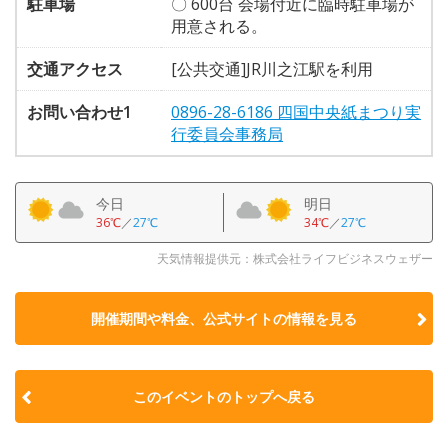
駐車場
〇 600台 会場付近に臨時駐車場が
用意される。
交通アクセス
[公共交通]JR川之江駅を利用
お問い合わせ1
0896-28-6186 四国中央紙まつり実
行委員会事務局
今日
明日
36℃
／
27℃
34℃
／
27℃
天気情報提供元：株式会社ライフビジネスウェザー
開催期間や料金、公式サイトの
情報を見る
このイベントのトップへ戻る