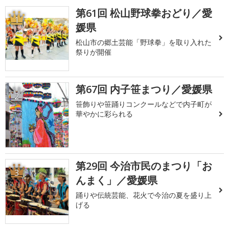
第61回 松山野球拳おどり／愛
1
媛県
松山市の郷土芸能「野球拳」を取り入れた
祭りが開催
第67回 内子笹まつり／愛媛県
2
笹飾りや笹踊りコンクールなどで内子町が
華やかに彩られる
第29回 今治市民のまつり「お
3
んまく」／愛媛県
踊りや伝統芸能、花火で今治の夏を盛り上
げる