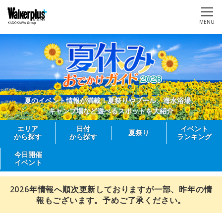
MENU
夏のイベント情報が満載！夏祭りやプール、海水浴場、
キャンプ場など遊べるスポットを大紹介
エリア
日付
イベント
夏祭り
から探す
から探す
ランキング
今日開催
イベント
2026年情報へ順次更新しておりますが一部、昨年の情
報もございます。予めご了承ください。