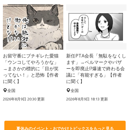
お留守番にブチギレた愛猫
新任PTA会長「無駄をなくし
「ウンコしてやろうかな」
ます」→ベルマークやバザ
→まさかの標的に「目が笑
ーを即廃止!?爆速で終わる会
ってない！」と恐怖【作者
議に「有能すぎる」【作者
に聞く】
に聞く】
全国
全国
2026年8月9日 20:30
更新
2026年8月9日 18:13
更新
夏休みのイベント・おでかけトピックスをもっと見る