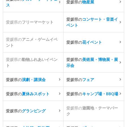
愛媛県の
物産展
ス
愛媛県の
コンサート・音楽イ
愛媛県の
フリーマーケット
ベント
愛媛県の
アニメ・ゲームイベ
愛媛県の
花イベント
ント
愛媛県の
動物ふれあいイベン
愛媛県の
美術展・博物展・展
ト
示会
愛媛県の
演劇・講演会
愛媛県の
フェア
愛媛県の
夏休みスポット
愛媛県の
キャンプ場・BBQ場
愛媛県の
遊園地・テーマパー
愛媛県の
グランピング
ク