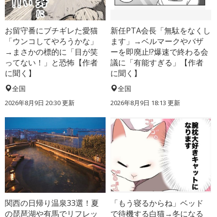
お留守番にブチギレた愛猫
新任PTA会長「無駄をなくし
「ウンコしてやろうかな」
ます」→ベルマークやバザ
→まさかの標的に「目が笑
ーを即廃止!?爆速で終わる会
ってない！」と恐怖【作者
議に「有能すぎる」【作者
に聞く】
に聞く】
全国
全国
2026年8月9日 20:30
更新
2026年8月9日 18:13
更新
関西の日帰り温泉33選！夏
「もう寝るからね」ベッド
の琵琶湖や有馬でリフレッ
で待機する白猫→冬になる