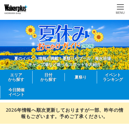
MENU
夏のイベント情報が満載！夏祭りやプール、海水浴場、
キャンプ場など遊べるスポットを大紹介
エリア
日付
イベント
夏祭り
から探す
から探す
ランキング
今日開催
イベント
2026年情報へ順次更新しておりますが一部、昨年の情
報もございます。予めご了承ください。