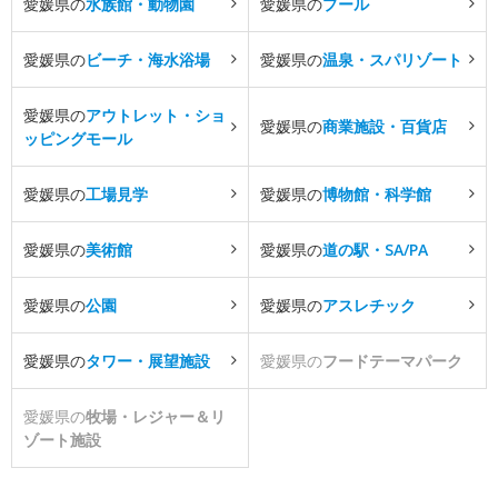
愛媛県の
水族館・動物園
愛媛県の
プール
愛媛県の
ビーチ・海水浴場
愛媛県の
温泉・スパリゾート
愛媛県の
アウトレット・ショ
愛媛県の
商業施設・百貨店
ッピングモール
愛媛県の
工場見学
愛媛県の
博物館・科学館
愛媛県の
美術館
愛媛県の
道の駅・SA/PA
愛媛県の
公園
愛媛県の
アスレチック
愛媛県の
タワー・展望施設
愛媛県の
フードテーマパーク
愛媛県の
牧場・レジャー＆リ
ゾート施設