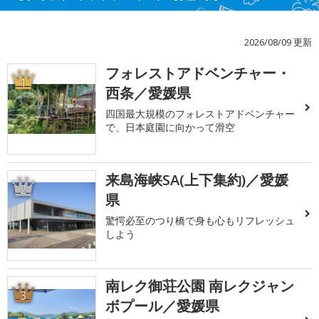
2026/08/09 更新
フォレストアドベンチャー・
1
西条／愛媛県
四国最大規模のフォレストアドベンチャー
で、日本庭園に向かって滑空
来島海峡SA(上下集約)／愛媛
2
県
驚愕必至のつり橋で身も心もリフレッシュ
しよう
南レク御荘公園 南レクジャン
3
ボプール／愛媛県