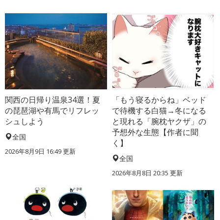
関西の日帰り温泉34選！夏
「もう寝るからね」ベッド
の琵琶湖や有馬でリフレッ
で待機する白猫→冬になる
シュしよう
と現れる「腕枕ヤクザ」の
予想外な生態【作者に聞
全国
く】
2026年8月9日 16:49
更新
全国
2026年8月8日 20:35
更新