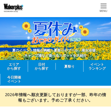
MENU
夏のイベント情報が満載！夏祭りやプール、海水浴場、
キャンプ場など遊べるスポットを大紹介
エリア
日付
イベント
夏祭り
から探す
から探す
ランキング
今日開催
イベント
2026年情報へ順次更新しておりますが一部、昨年の情
報もございます。予めご了承ください。