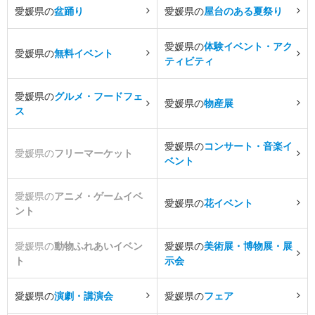
愛媛県の
盆踊り
愛媛県の
屋台のある夏祭り
愛媛県の
体験イベント・アク
愛媛県の
無料イベント
ティビティ
愛媛県の
グルメ・フードフェ
愛媛県の
物産展
ス
愛媛県の
コンサート・音楽イ
愛媛県の
フリーマーケット
ベント
愛媛県の
アニメ・ゲームイベ
愛媛県の
花イベント
ント
愛媛県の
動物ふれあいイベン
愛媛県の
美術展・博物展・展
ト
示会
愛媛県の
演劇・講演会
愛媛県の
フェア