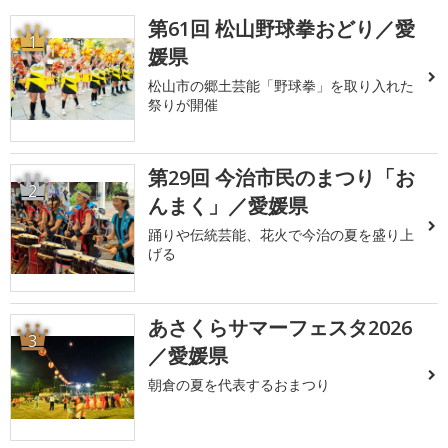
第61回 松山野球拳おどり／愛
1
媛県
松山市の郷土芸能「野球拳」を取り入れた
祭りが開催
第29回 今治市民のまつり「お
2
んまく」／愛媛県
踊りや伝統芸能、花火で今治の夏を盛り上
げる
あさくらサマーフェスタ2026
3
／愛媛県
朝倉の夏を代表するおまつり