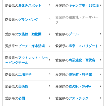
愛媛県の
夏休みスポット
愛媛県の
キャンプ場・BBQ場
愛媛県の
遊園地・テーマパー
愛媛県の
グランピング
ク
愛媛県の
水族館・動物園
愛媛県の
プール
愛媛県の
ビーチ・海水浴場
愛媛県の
温泉・スパリゾート
愛媛県の
アウトレット・ショ
愛媛県の
商業施設・百貨店
ッピングモール
愛媛県の
工場見学
愛媛県の
博物館・科学館
愛媛県の
美術館
愛媛県の
道の駅・SA/PA
愛媛県の
公園
愛媛県の
アスレチック