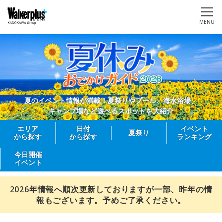
MENU
夏のイベント情報が満載！夏祭りやプール、海水浴場、
キャンプ場など遊べるスポットを大紹介
エリア
日付
イベント
夏祭り
から探す
から探す
ランキング
今日開催
イベント
2026年情報へ順次更新しておりますが一部、昨年の情
報もございます。予めご了承ください。