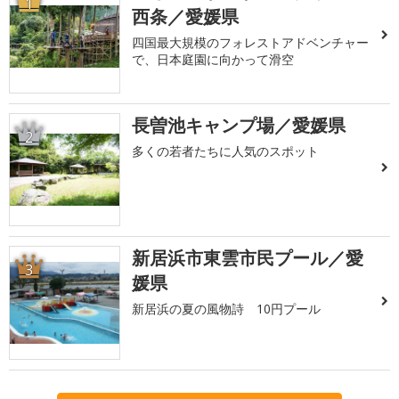
1
西条／愛媛県
四国最大規模のフォレストアドベンチャー
で、日本庭園に向かって滑空
長曽池キャンプ場／愛媛県
2
多くの若者たちに人気のスポット
新居浜市東雲市民プール／愛
3
媛県
新居浜の夏の風物詩 10円プール