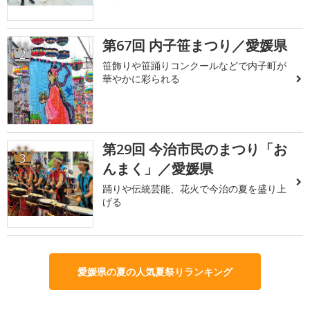
第67回 内子笹まつり／愛媛県
2
笹飾りや笹踊りコンクールなどで内子町が
華やかに彩られる
第29回 今治市民のまつり「お
3
んまく」／愛媛県
踊りや伝統芸能、花火で今治の夏を盛り上
げる
愛媛県の夏の人気夏祭りランキング