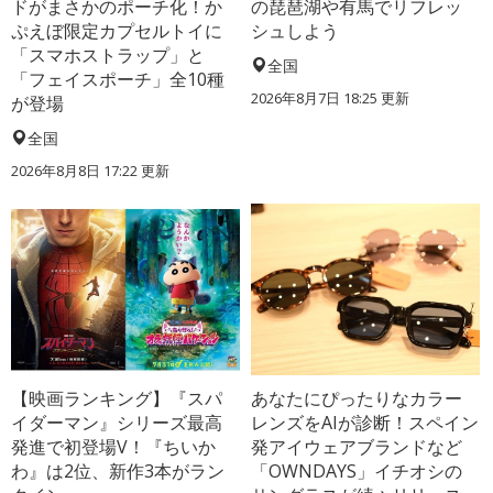
ドがまさかのポーチ化！か
の琵琶湖や有馬でリフレッ
ぷえぼ限定カプセルトイに
シュしよう
「スマホストラップ」と
全国
「フェイスポーチ」全10種
2026年8月7日 18:25
更新
が登場
全国
2026年8月8日 17:22
更新
【映画ランキング】『スパ
あなたにぴったりなカラー
イダーマン』シリーズ最高
レンズをAIが診断！スペイン
発進で初登場V！『ちいか
発アイウェアブランドなど
わ』は2位、新作3本がラン
「OWNDAYS」イチオシの