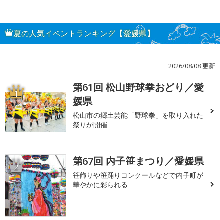
夏の人気イベントランキング【愛媛県】
2026/08/08 更新
第61回 松山野球拳おどり／愛
1
媛県
松山市の郷土芸能「野球拳」を取り入れた
祭りが開催
第67回 内子笹まつり／愛媛県
2
笹飾りや笹踊りコンクールなどで内子町が
華やかに彩られる