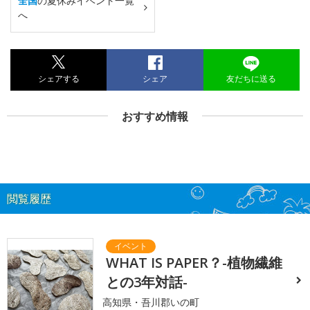
全国
の夏休みイベント一覧
へ
シェアする
シェア
友だちに送る
おすすめ情報
閲覧履歴
WHAT IS PAPER？-植物繊維
との3年対話-
高知県・吾川郡いの町