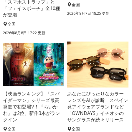
「スマホストラップ」と
全国
「フェイスポーチ」全10種
2026年8月7日 18:25
更新
が登場
全国
2026年8月8日 17:22
更新
【映画ランキング】『スパ
あなたにぴったりなカラー
イダーマン』シリーズ最高
レンズをAIが診断！スペイン
発進で初登場V！『ちいか
発アイウェアブランドなど
わ』は2位、新作3本がラン
「OWNDAYS」イチオシの
クイン
サングラスが続々リリース
全国
全国