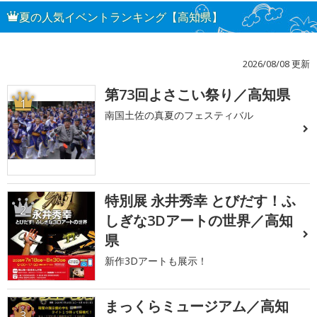
夏の人気イベントランキング【高知県】
2026/08/08 更新
第73回よさこい祭り／高知県
1
南国土佐の真夏のフェスティバル
特別展 永井秀幸 とびだす！ふ
2
しぎな3Dアートの世界／高知
県
新作3Dアートも展示！
まっくらミュージアム／高知
3