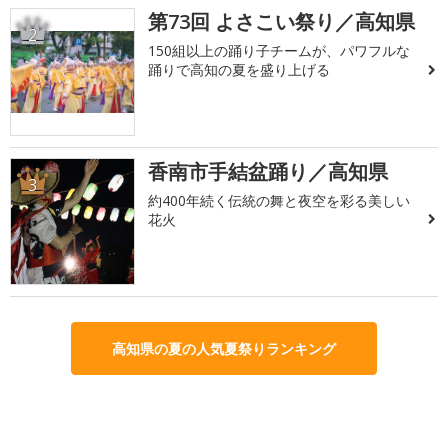
第73回 よさこい祭り／高知県
2
150組以上の踊り子チームが、パワフルな
踊りで高知の夏を盛り上げる
香南市手結盆踊り／高知県
3
約400年続く伝統の舞と夜空を彩る美しい
花火
高知県の夏の人気夏祭りランキング