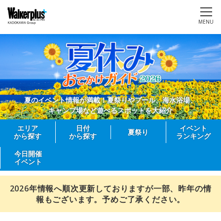
MENU
夏のイベント情報が満載！夏祭りやプール、海水浴場、
キャンプ場など遊べるスポットを大紹介
エリア
日付
イベント
夏祭り
から探す
から探す
ランキング
今日開催
イベント
2026年情報へ順次更新しておりますが一部、昨年の情
報もございます。予めご了承ください。