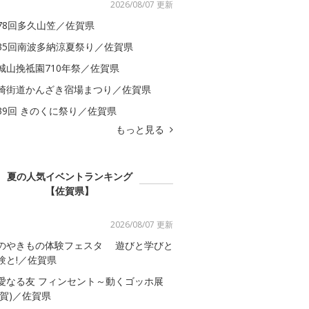
2026/08/07 更新
78回多久山笠／佐賀県
35回南波多納涼夏祭り／佐賀県
城山挽祗園710年祭／佐賀県
崎街道かんざき宿場まつり／佐賀県
39回 きのくに祭り／佐賀県
もっと見る
夏の人気イベントランキング
【佐賀県】
2026/08/07 更新
のやきもの体験フェスタ 遊びと学びと
験と!／佐賀県
愛なる友 フィンセント～動くゴッホ展
佐賀)／佐賀県