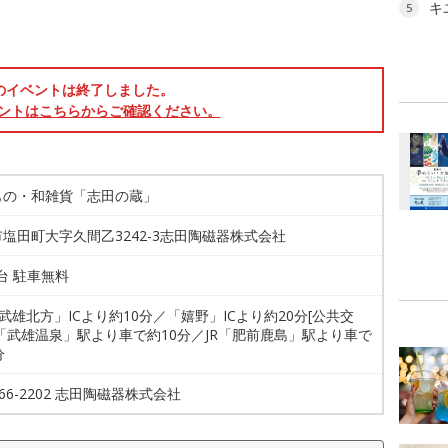
キ
5
のイベントは終了しました。
ントはこちらからご確認ください。
もの・和雑貨「志田の蔵」
塩田町大字久間乙3242-3志田陶磁器株式会社
0台 駐車無料
「武雄北方」ICより約10分／「嬉野」ICより約20分[公共交
R「武雄温泉」駅より車で約10分／JR「肥前鹿島」駅より車で
分
4-66-2202 志田陶磁器株式会社