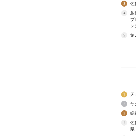
佐
3
鳥
4
プ
ン
第
5
天
1
ヤ
2
鳴
3
佐
4
県