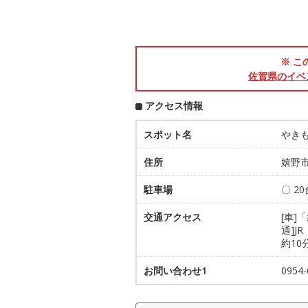
※ こ
佐賀県のイベ
アクセス情報
スポット名
やき
住所
嬉野市
駐車場
〇 2
交通アクセス
[車]
通]J
約10
お問い合わせ1
095