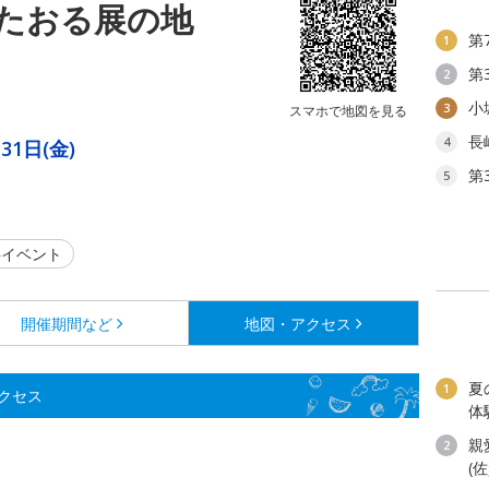
たおる展の地
第
1
第
2
」
小
3
スマホで地図を見る
長
4
31日(金)
第
5
イベント
開催期間など
地図・アクセス
夏
1
クセス
体
親
2
(