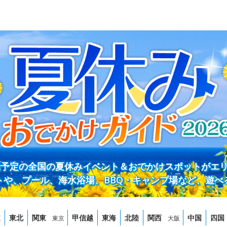
開催予定の全国の夏休みイベント＆おでかけスポットがエ
トや、プール、海水浴場、BBQ・キャンプ場など、遊べ
道
東北
関東
甲信越
東海
北陸
関西
中国
四国
東京
大阪