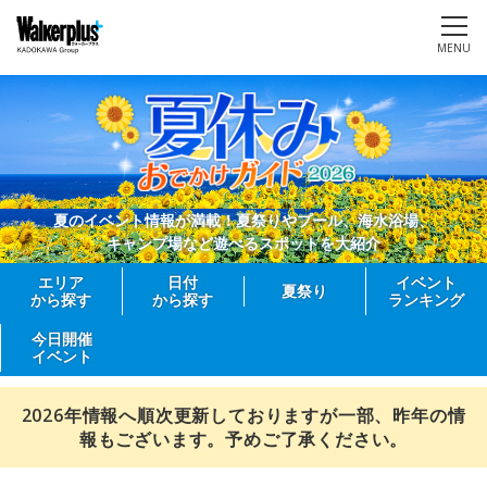
MENU
夏のイベント情報が満載！夏祭りやプール、海水浴場、
キャンプ場など遊べるスポットを大紹介
エリア
日付
イベント
夏祭り
から探す
から探す
ランキング
今日開催
イベント
2026年情報へ順次更新しておりますが一部、昨年の情
報もございます。予めご了承ください。