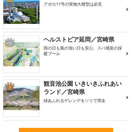
アポロ11号の実物大模型は必見
ヘルストピア延岡／宮崎県
2
雨の日も風の強い日も安心、スパ感覚の採
暖プール
観音池公園 いきいきふれあい
3
ランド／宮崎県
緑あふれるゲレンデをソリで滑走