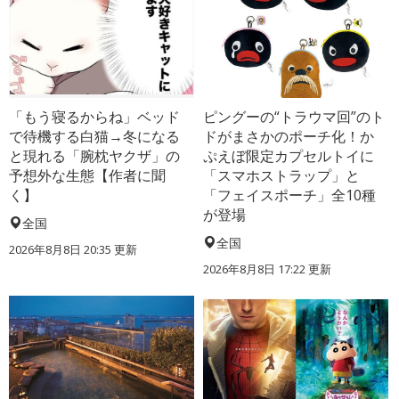
「もう寝るからね」ベッド
ピングーの“トラウマ回”のト
で待機する白猫→冬になる
ドがまさかのポーチ化！か
と現れる「腕枕ヤクザ」の
ぷえぼ限定カプセルトイに
予想外な生態【作者に聞
「スマホストラップ」と
く】
「フェイスポーチ」全10種
が登場
全国
全国
2026年8月8日 20:35
更新
2026年8月8日 17:22
更新