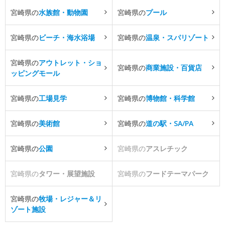
宮崎県の
水族館・動物園
宮崎県の
プール
宮崎県の
ビーチ・海水浴場
宮崎県の
温泉・スパリゾート
宮崎県の
アウトレット・ショ
宮崎県の
商業施設・百貨店
ッピングモール
宮崎県の
工場見学
宮崎県の
博物館・科学館
宮崎県の
美術館
宮崎県の
道の駅・SA/PA
宮崎県の
公園
宮崎県の
アスレチック
宮崎県の
タワー・展望施設
宮崎県の
フードテーマパーク
宮崎県の
牧場・レジャー＆リ
ゾート施設