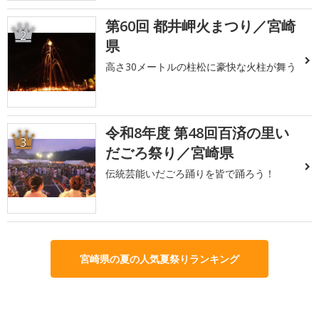
第60回 都井岬火まつり／宮崎
2
県
高さ30メートルの柱松に豪快な火柱が舞う
令和8年度 第48回百済の里い
3
だごろ祭り／宮崎県
伝統芸能いだごろ踊りを皆で踊ろう！
宮崎県の夏の人気夏祭りランキング