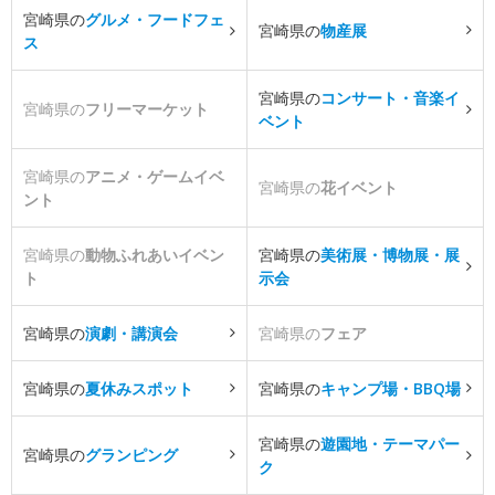
宮崎県の
グルメ・フードフェ
宮崎県の
物産展
ス
宮崎県の
コンサート・音楽イ
宮崎県の
フリーマーケット
ベント
宮崎県の
アニメ・ゲームイベ
宮崎県の
花イベント
ント
宮崎県の
動物ふれあいイベン
宮崎県の
美術展・博物展・展
ト
示会
宮崎県の
演劇・講演会
宮崎県の
フェア
宮崎県の
夏休みスポット
宮崎県の
キャンプ場・BBQ場
宮崎県の
遊園地・テーマパー
宮崎県の
グランピング
ク