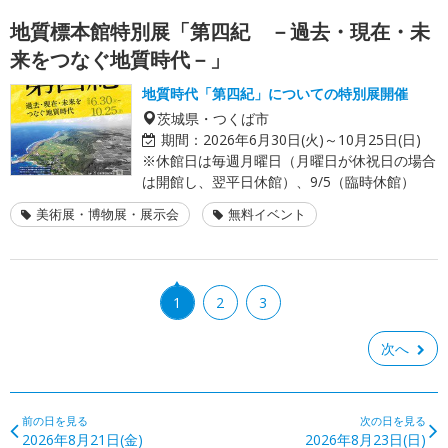
地質標本館特別展「第四紀 －過去・現在・未
来をつなぐ地質時代－」
地質時代「第四紀」についての特別展開催
茨城県・つくば市
期間：
2026年6月30日(火)～10月25日(日)
※休館日は毎週月曜日（月曜日が休祝日の場合
は開館し、翌平日休館）、9/5（臨時休館）
美術展・博物展・展示会
無料イベント
1
2
3
次へ
前の日を見る
次の日を見る
2026年8月21日(金)
2026年8月23日(日)