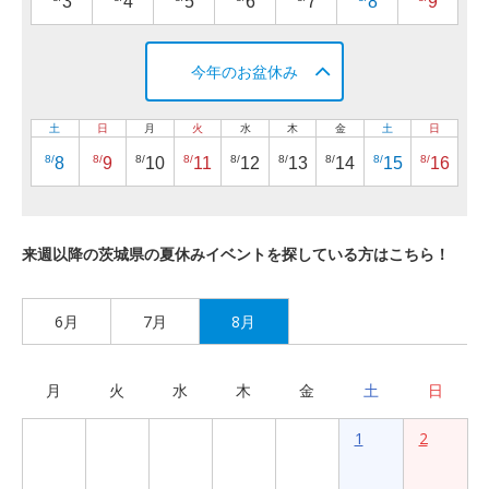
3
4
5
6
7
8
9
今年のお盆休み
土
日
月
火
水
木
金
土
日
8/
8/
8/
8/
8/
8/
8/
8/
8/
8
9
10
11
12
13
14
15
16
来週以降の茨城県の夏休みイベントを探している方はこちら！
6月
7月
8月
月
火
水
木
金
土
日
1
2