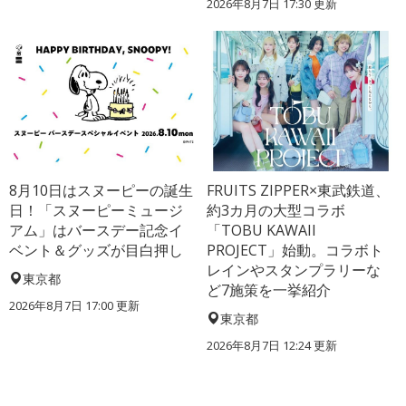
2026年8月7日 17:30
更新
8月10日はスヌーピーの誕生
FRUITS ZIPPER×東武鉄道、
日！「スヌーピーミュージ
約3カ月の大型コラボ
アム」はバースデー記念イ
「TOBU KAWAII
ベント＆グッズが目白押し
PROJECT」始動。コラボト
レインやスタンプラリーな
東京都
ど7施策を一挙紹介
2026年8月7日 17:00
更新
東京都
2026年8月7日 12:24
更新