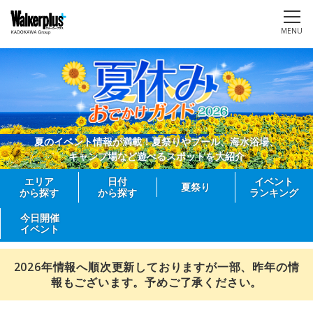
MENU
夏のイベント情報が満載！夏祭りやプール、海水浴場、
キャンプ場など遊べるスポットを大紹介
エリア
日付
イベント
夏祭り
から探す
から探す
ランキング
今日開催
イベント
2026年情報へ順次更新しておりますが一部、昨年の情
報もございます。予めご了承ください。