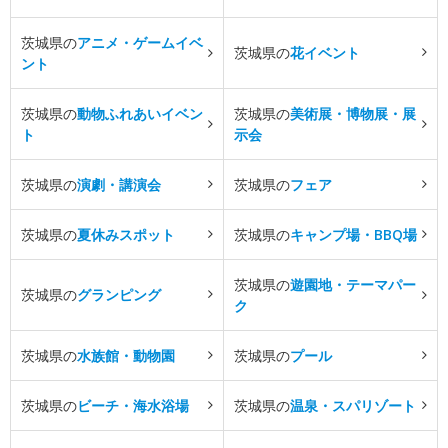
茨城県の
アニメ・ゲームイベ
茨城県の
花イベント
ント
茨城県の
動物ふれあいイベン
茨城県の
美術展・博物展・展
ト
示会
茨城県の
演劇・講演会
茨城県の
フェア
茨城県の
夏休みスポット
茨城県の
キャンプ場・BBQ場
茨城県の
遊園地・テーマパー
茨城県の
グランピング
ク
茨城県の
水族館・動物園
茨城県の
プール
茨城県の
ビーチ・海水浴場
茨城県の
温泉・スパリゾート