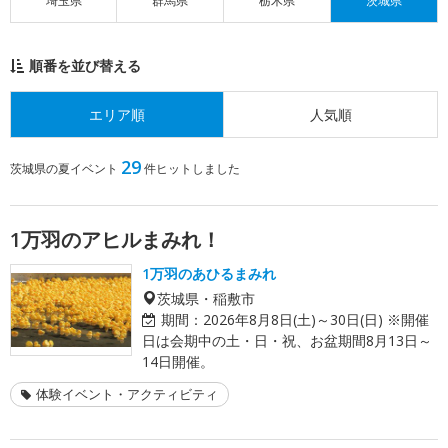
埼玉県
群馬県
栃木県
茨城県
順番を並び替える
エリア順
人気順
29
茨城県の夏イベント
件ヒットしました
1万羽のアヒルまみれ！
1万羽のあひるまみれ
茨城県・稲敷市
期間：
2026年8月8日(土)～30日(日) ※開催
日は会期中の土・日・祝、お盆期間8月13日～
14日開催。
体験イベント・アクティビティ