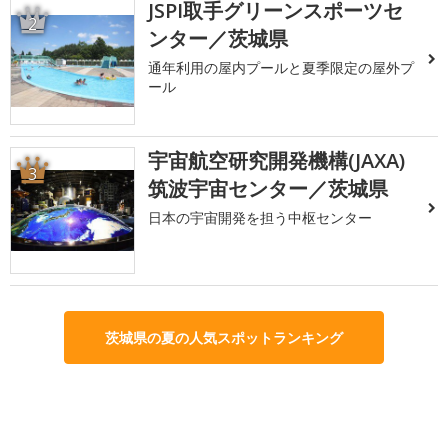
JSPI取手グリーンスポーツセ
2
ンター／茨城県
通年利用の屋内プールと夏季限定の屋外プ
ール
宇宙航空研究開発機構(JAXA)
3
筑波宇宙センター／茨城県
日本の宇宙開発を担う中枢センター
茨城県の夏の人気スポットランキング