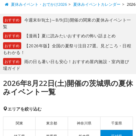
夏休みイベント・おでかけ2026
夏休みイベントカレンダー
20
今週末8/8(土)～8/9(日)開催の関東の夏休みイベント一
おすすめ
覧
【漫画】夏に読みたいおすすめの怖い話まとめ
おすすめ
【2026年版】全国の夏祭り注目27選。見どころ・日程
おすすめ
もわかる！
雨の日も暑い日も安心！おすすめ屋内施設・室内遊び
おすすめ
場ガイド
2026年8月22日(土)開催の茨城県の夏休
みイベント一覧
エリアを絞り込む
関東
東京都
神奈川県
千葉県