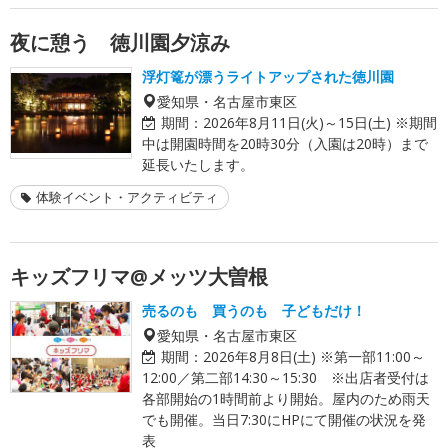
夜に憩う 徳川園夕涼み
浮灯篭が漂うライトアップされた徳川園
愛知県・名古屋市東区
期間：
2026年8月11日(火)～15日(土) ※期間
中は開園時間を20時30分（入園は20時）まで
延長いたします。
体験イベント・アクティビティ
キッズフリマ@メッツ大曽根
売るのも 買うのも 子どもだけ！
愛知県・名古屋市東区
期間：
2026年8月8日(土) ※第一部11:00～
12:00／第二部14:30～15:30 ※出店者受付は
各部開始の1時間前より開始。屋内のため雨天
でも開催。当日7:30にHPにて開催の状況を発
表