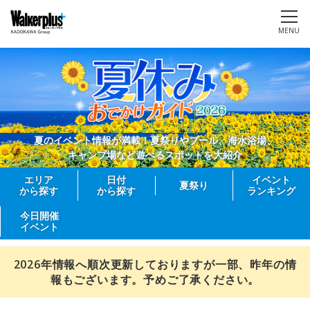
MENU
夏のイベント情報が満載！夏祭りやプール、海水浴場、
キャンプ場など遊べるスポットを大紹介
エリア
日付
イベント
夏祭り
から探す
から探す
ランキング
今日開催
イベント
2026年情報へ順次更新しておりますが一部、昨年の情
報もございます。予めご了承ください。