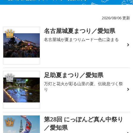
2026/08/06 更新
名古屋城夏まつり／愛知県
1
名古屋城が夏まつりムード一色に染まる
足助夏まつり／愛知県
2
万灯と花火が彩る山里の夏、伝統息づく祭
り
第28回 にっぽんど真ん中祭り
3
／愛知県