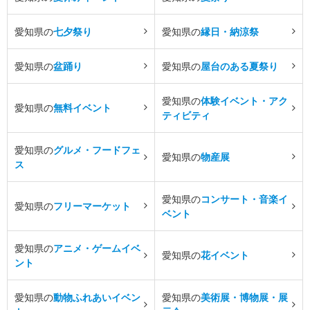
愛知県の
七夕祭り
愛知県の
縁日・納涼祭
愛知県の
盆踊り
愛知県の
屋台のある夏祭り
愛知県の
体験イベント・アク
愛知県の
無料イベント
ティビティ
愛知県の
グルメ・フードフェ
愛知県の
物産展
ス
愛知県の
コンサート・音楽イ
愛知県の
フリーマーケット
ベント
愛知県の
アニメ・ゲームイベ
愛知県の
花イベント
ント
愛知県の
動物ふれあいイベン
愛知県の
美術展・博物展・展