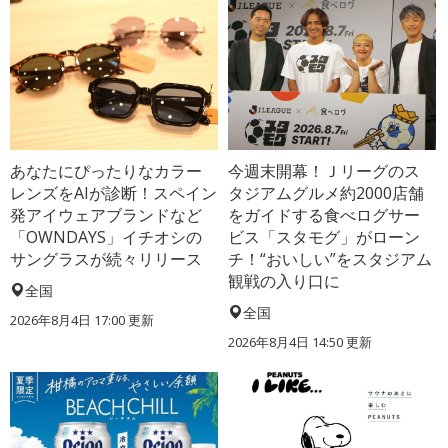
あなたにぴったりなカラー
今週末開幕！Ｊリーグのス
レンズをAIが診断！スペイン
タジアムグルメ約2000店舗
発アイウェアブランドなど
をガイドする食べログサー
「OWNDAYS」イチオシの
ビス「スタモグ」がローン
サングラスが続々リリース
チ！“おいしい”をスタジアム
観戦の入り口に
全国
全国
2026年8月4日 17:00
更新
2026年8月4日 14:50
更新