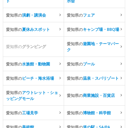
ト
示会
愛知県の
演劇・講演会
愛知県の
フェア
愛知県の
夏休みスポット
愛知県の
キャンプ場・BBQ場
愛知県の
遊園地・テーマパー
愛知県の
グランピング
ク
愛知県の
水族館・動物園
愛知県の
プール
愛知県の
ビーチ・海水浴場
愛知県の
温泉・スパリゾート
愛知県の
アウトレット・ショ
愛知県の
商業施設・百貨店
ッピングモール
愛知県の
工場見学
愛知県の
博物館・科学館
愛知県の
美術館
愛知県の
道の駅・SA/PA