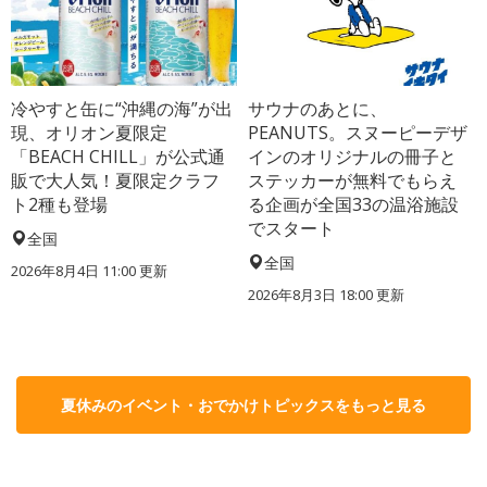
冷やすと缶に“沖縄の海”が出
サウナのあとに、
現、オリオン夏限定
PEANUTS。スヌーピーデザ
「BEACH CHILL」が公式通
インのオリジナルの冊子と
販で大人気！夏限定クラフ
ステッカーが無料でもらえ
ト2種も登場
る企画が全国33の温浴施設
でスタート
全国
全国
2026年8月4日 11:00
更新
2026年8月3日 18:00
更新
夏休みのイベント・おでかけトピックスをもっと見る