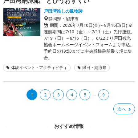
戸田湾納涼船 とびうおすくい
戸田湾推しの風物詩
静岡県・沼津市
期間：
2026年7月10日(金)～8月16日(日) ※
運航期間は7/10（金）～7/11（土）先行運航、
7/19（日）～8/16（日）。6/22より戸田観光
協会ホームページイベントフォームより申込。
予約日の19:50までに中央桟橋乗船乗り場に集
合。
体験イベント・アクティビティ
縁日・納涼祭
…
1
2
3
4
5
9
次へ
おすすめ情報