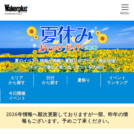
MENU
夏のイベント情報が満載！夏祭りやプール、海水浴場、
キャンプ場など遊べるスポットを大紹介
エリア
日付
イベント
夏祭り
から探す
から探す
ランキング
今日開催
イベント
2026年情報へ順次更新しておりますが一部、昨年の情
報もございます。予めご了承ください。