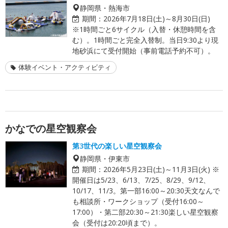
静岡県・熱海市
期間：
2026年7月18日(土)～8月30日(日)
※1時間ごと6サイクル（入替・休憩時間を含
む）。1時間ごと完全入替制。当日9:30より現
地砂浜にて受付開始（事前電話予約不可）。
体験イベント・アクティビティ
かなでの星空観察会
第3世代の楽しい星空観察会
静岡県・伊東市
期間：
2026年5月23日(土)～11月3日(火) ※
開催日は5/23、6/13、7/25、8/29、9/12、
10/17、11/3。第一部16:00～20:30天文なんで
も相談所・ワークショップ（受付16:00～
17:00）・第二部20:30～21:30楽しい星空観察
会（受付は20:20頃まで）。