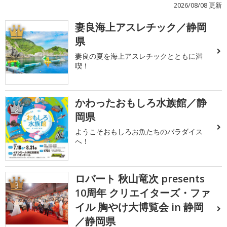
2026/08/08 更新
妻良海上アスレチック／静岡
1
県
妻良の夏を海上アスレチックとともに満
喫！
かわったおもしろ水族館／静
2
岡県
ようこそおもしろお魚たちのパラダイス
へ！
ロバート 秋山竜次 presents
3
10周年 クリエイターズ・ファ
イル 胸やけ大博覧会 in 静岡
／静岡県