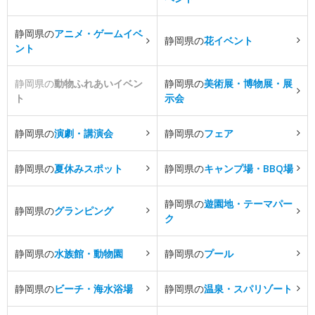
静岡県の
アニメ・ゲームイベ
静岡県の
花イベント
ント
静岡県の
動物ふれあいイベン
静岡県の
美術展・博物展・展
ト
示会
静岡県の
演劇・講演会
静岡県の
フェア
静岡県の
夏休みスポット
静岡県の
キャンプ場・BBQ場
静岡県の
遊園地・テーマパー
静岡県の
グランピング
ク
静岡県の
水族館・動物園
静岡県の
プール
静岡県の
ビーチ・海水浴場
静岡県の
温泉・スパリゾート