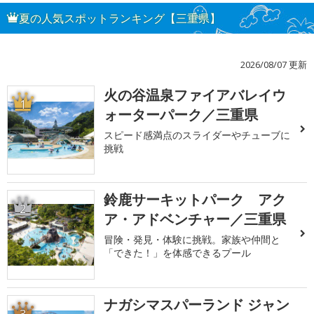
夏の人気スポットランキング【三重県】
2026/08/07 更新
火の谷温泉ファイアバレイウ
1
ォーターパーク／三重県
スピード感満点のスライダーやチューブに
挑戦
鈴鹿サーキットパーク アク
2
ア・アドベンチャー／三重県
冒険・発見・体験に挑戦。家族や仲間と
「できた！」を体感できるプール
ナガシマスパーランド ジャン
3