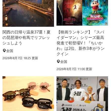
関西の日帰り温泉37選！夏
【映画ランキング】『スパ
の琵琶湖や有馬でリフレッ
イダーマン』シリーズ最高
シュしよう
発進で初登場V！『ちいか
わ』は2位、新作3本がラン
全国
クイン
2026年8月7日 18:25
更新
全国
2026年8月7日 11:00
更新