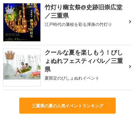
竹灯り幽玄祭@史跡旧崇広堂
2
／三重県
江戸時代の藩校を彩る渾身の竹灯り
クールな夏を楽しもう！びし
3
ょぬれフェスティバル／三重
県
夏限定のびしょぬれイベント
三重県の夏の人気イベントランキング