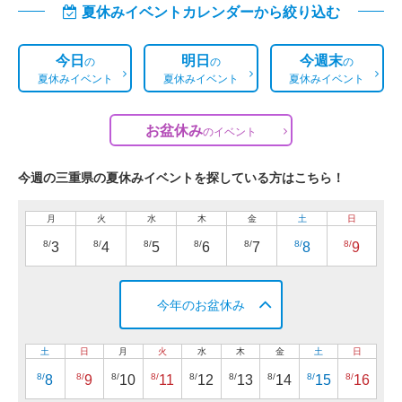
夏休みイベントカレンダーから絞り込む
今日
明日
今週末
の
の
の
夏休みイベント
夏休みイベント
夏休みイベント
お盆休み
の
イベント
今週の三重県の夏休みイベントを探している方はこちら！
月
火
水
木
金
土
日
8/
8/
8/
8/
8/
8/
8/
3
4
5
6
7
8
9
今年のお盆休み
土
日
月
火
水
木
金
土
日
8/
8/
8/
8/
8/
8/
8/
8/
8/
8
9
10
11
12
13
14
15
16