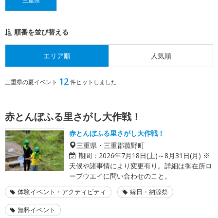
三重県
順番を並び替える
エリア順
人気順
12
三重県の夏イベント
件ヒットしました
赤とんぼふる里さがし大作戦！
赤とんぼふる里さがし大作戦！
三重県・三重郡菰野町
期間：
2026年7月18日(土)～8月31日(月) ※
天候や諸事情により変更有り。詳細は御在所ロ
ープウエイに問い合わせのこと。
体験イベント・アクティビティ
縁日・納涼祭
無料イベント