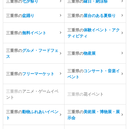
三重県の
七夕祭り
三重県の
縁日・納涼祭
三重県の
盆踊り
三重県の
屋台のある夏祭り
三重県の
体験イベント・アク
三重県の
無料イベント
ティビティ
三重県の
グルメ・フードフェ
三重県の
物産展
ス
三重県の
コンサート・音楽イ
三重県の
フリーマーケット
ベント
三重県の
アニメ・ゲームイベ
三重県の
花イベント
ント
三重県の
動物ふれあいイベン
三重県の
美術展・博物展・展
ト
示会