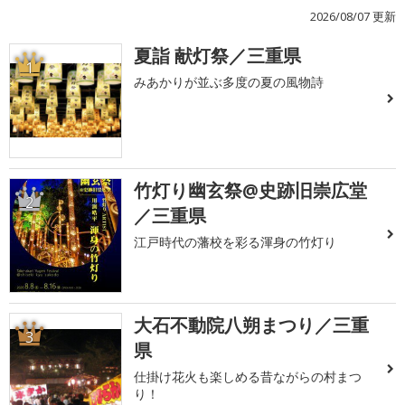
2026/08/07 更新
夏詣 献灯祭／三重県
1
みあかりが並ぶ多度の夏の風物詩
竹灯り幽玄祭@史跡旧崇広堂
2
／三重県
江戸時代の藩校を彩る渾身の竹灯り
大石不動院八朔まつり／三重
3
県
仕掛け花火も楽しめる昔ながらの村まつ
り！