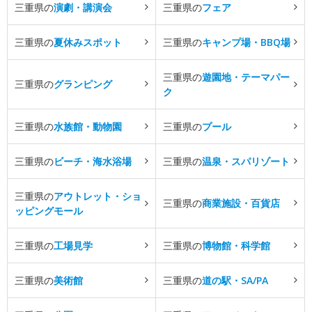
三重県の
演劇・講演会
三重県の
フェア
三重県の
夏休みスポット
三重県の
キャンプ場・BBQ場
三重県の
遊園地・テーマパー
三重県の
グランピング
ク
三重県の
水族館・動物園
三重県の
プール
三重県の
ビーチ・海水浴場
三重県の
温泉・スパリゾート
三重県の
アウトレット・ショ
三重県の
商業施設・百貨店
ッピングモール
三重県の
工場見学
三重県の
博物館・科学館
三重県の
美術館
三重県の
道の駅・SA/PA