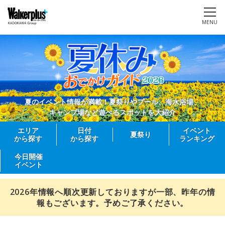
MENU
夏のイベント情報が満載！夏祭りやプール、海水浴場、
キャンプ場など遊べるスポットを大紹介
エリア
日付
イベント
夏祭り
から探す
から探す
ランキング
今日開催
イベント
2026年情報へ順次更新しておりますが一部、昨年の情
報もございます。予めご了承ください。