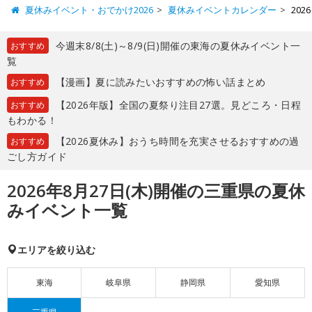
夏休みイベント・おでかけ2026
夏休みイベントカレンダー
20
今週末8/8(土)～8/9(日)開催の東海の夏休みイベント一
おすすめ
覧
【漫画】夏に読みたいおすすめの怖い話まとめ
おすすめ
【2026年版】全国の夏祭り注目27選。見どころ・日程
おすすめ
もわかる！
【2026夏休み】おうち時間を充実させるおすすめの過
おすすめ
ごし方ガイド
2026年8月27日(木)開催の三重県の夏休
みイベント一覧
エリアを絞り込む
東海
岐阜県
静岡県
愛知県