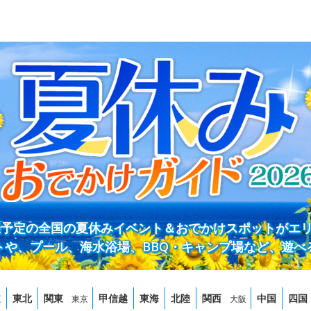
開催予定の全国の夏休みイベント＆おでかけスポットがエ
トや、プール、海水浴場、BBQ・キャンプ場など、遊べ
道
東北
関東
甲信越
東海
北陸
関西
中国
四国
東京
大阪