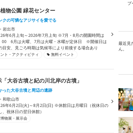
プ
植物公園 緑花センター
ンクの可憐なアジサイを愛でる
・岩出市
026年6月上旬～2026年7月上旬 ※7月・8月の開園時間は
3：00 6月は火曜、7月は火曜・水曜が定休日 ※開催日は
最近見
の目安、見ごろ時期は気候等により前後する場合あり
ん。
ベント・アクティビティ
無料イベント
示「大谷古墳と紀の川北岸の古墳」
かった大谷古墳と周辺の遺跡
・和歌山市
026年6月2日(火)～8月2日(日) ※休館日は月曜日（祝休日の
し、祝休日の翌日休館）
・博物展・展示会