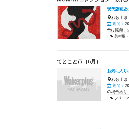
現代版画史
和歌山県
期間：
2
合は開館、
美術展
てとこと市（6月）
お気に入り
和歌山県
期間：
2
の場合あり
フリー