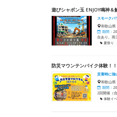
遊びシャボン玉 ENJOY鳴神＆
スモークバ
和歌山県
期間：
2
合あり。雨
夏祭り
防災マウンテンバイク体験！
災害時に強
和歌山県
期間：
2
2回開催（
体験イ