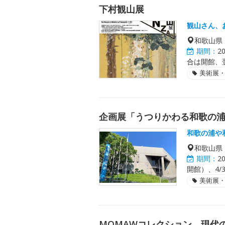
下村観山展
観山さん、
和歌山県
期間：
2
合は開館、
美術展
企画展「うつりかわる和歌の
和歌の浦や
和歌山県
期間：
2
開館）、4/3
美術展
MOMAWコレクション 現代