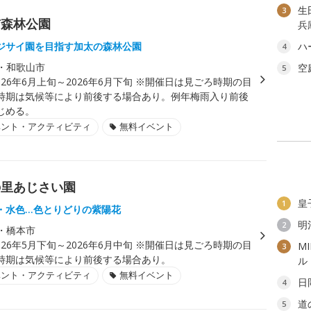
生
3
市森林公園
兵
ジサイ園を目指す加太の森林公園
ハ
4
・和歌山市
空
5
026年6月上旬～2026年6月下旬 ※開催日は見ごろ時期の目
時期は気候等により前後する場合あり。例年梅雨入り前後
じめる。
ベント・アクティビティ
無料イベント
の里あじさい園
皇
1
・水色…色とりどりの紫陽花
明
2
・橋本市
026年5月下旬～2026年6月中旬 ※開催日は見ごろ時期の目
M
3
時期は気候等により前後する場合あり。
ル
ベント・アクティビティ
無料イベント
日
4
道
5