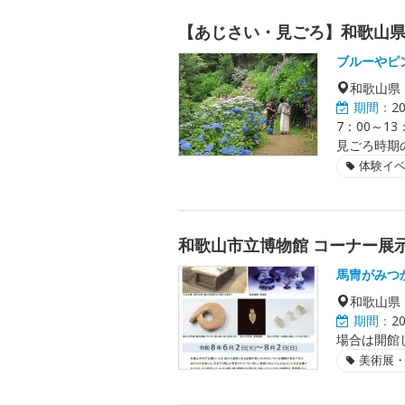
【あじさい・見ごろ】和歌山県
ブルーやピ
和歌山県
期間：
2
7：00～1
見ごろ時期
体験イ
和歌山市立博物館 コーナー展
馬冑がみつ
和歌山県
期間：
2
場合は開館
美術展