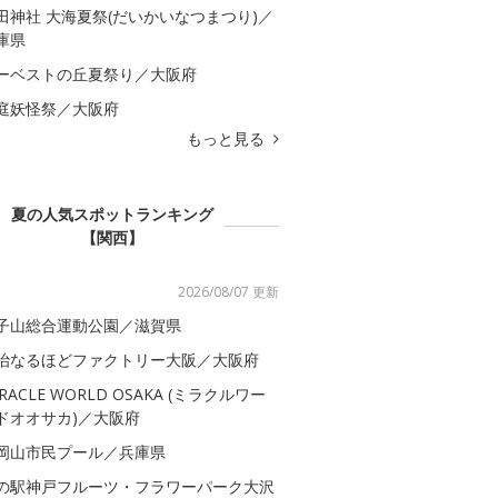
田神社 大海夏祭(だいかいなつまつり)／
庫県
ーベストの丘夏祭り／大阪府
庭妖怪祭／大阪府
もっと見る
夏の人気スポットランキング
【関西】
2026/08/07 更新
子山総合運動公園／滋賀県
治なるほどファクトリー大阪／大阪府
IRACLE WORLD OSAKA (ミラクルワー
ドオオサカ)／大阪府
岡山市民プール／兵庫県
の駅神戸フルーツ・フラワーパーク大沢