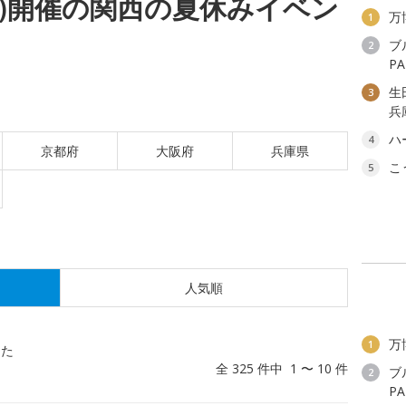
(日)開催の関西の夏休みイベン
万
1
ブ
2
P
生
3
兵
ハ
4
京都府
大阪府
兵庫県
こ
5
人気順
万
1
した
全 325 件中 1 〜 10 件
ブ
2
P