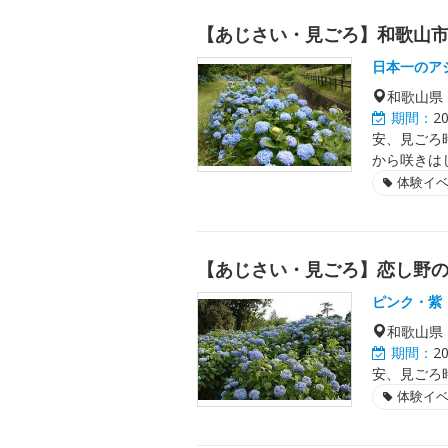
【あじさい・見ごろ】和歌山
日本一のア
和歌山県
期間：
2
安、見ごろ
から咲きは
体験イ
【あじさい・見ごろ】恋し野
ピンク・紫
和歌山県
期間：
2
安、見ごろ
体験イ