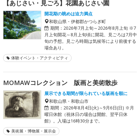
【あじさい・見ごろ】花園あじさい園
開花期の眺めは迫力満点
和歌山県・伊都郡かつらぎ町
期間：
2026年7月上旬～2026年8月上旬 ※7
月上旬開花～8月上旬頃に開花、見ごろは7月中
旬の予想。見ごろ時期は気候等により前後する
場合あり。
体験イベント・アクティビティ
MOMAWコレクション 版画と美術散歩
展示できる期間が限られている版画を順に
和歌山県・和歌山市
期間：
2026年8月4日(火)～9月6日(日) ※月
曜日休館（祝休日の場合は開館、翌平日休
館）。入場は16時30分まで。
美術展・博物展・展示会