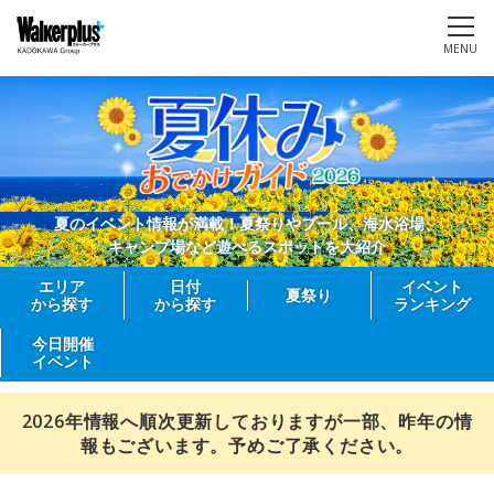
MENU
夏のイベント情報が満載！夏祭りやプール、海水浴場、
キャンプ場など遊べるスポットを大紹介
エリア
日付
イベント
夏祭り
から探す
から探す
ランキング
今日開催
イベント
2026年情報へ順次更新しておりますが一部、昨年の情
報もございます。予めご了承ください。