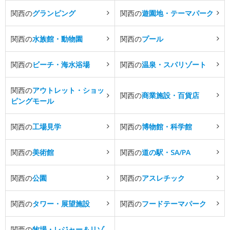
関西の
グランピング
関西の
遊園地・テーマパーク
関西の
水族館・動物園
関西の
プール
関西の
ビーチ・海水浴場
関西の
温泉・スパリゾート
関西の
アウトレット・ショッ
関西の
商業施設・百貨店
ピングモール
関西の
工場見学
関西の
博物館・科学館
関西の
美術館
関西の
道の駅・SA/PA
関西の
公園
関西の
アスレチック
関西の
タワー・展望施設
関西の
フードテーマパーク
関西の
牧場・レジャー＆リゾ