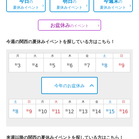
今日
明日
今週末
の
の
の
夏休みイベント
夏休みイベント
夏休みイベント
お盆休み
の
イベント
今週の関西の夏休みイベントを探している方はこちら！
月
火
水
木
金
土
日
8/
8/
8/
8/
8/
8/
8/
3
4
5
6
7
8
9
今年のお盆休み
土
日
月
火
水
木
金
土
日
8/
8/
8/
8/
8/
8/
8/
8/
8/
8
9
10
11
12
13
14
15
16
来週以降の関西の夏休みイベントを探している方はこちら！