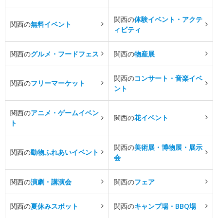
関西の
体験イベント・アクテ
関西の
無料イベント
ィビティ
関西の
グルメ・フードフェス
関西の
物産展
関西の
コンサート・音楽イベ
関西の
フリーマーケット
ント
関西の
アニメ・ゲームイベン
関西の
花イベント
ト
関西の
美術展・博物展・展示
関西の
動物ふれあいイベント
会
関西の
演劇・講演会
関西の
フェア
関西の
夏休みスポット
関西の
キャンプ場・BBQ場