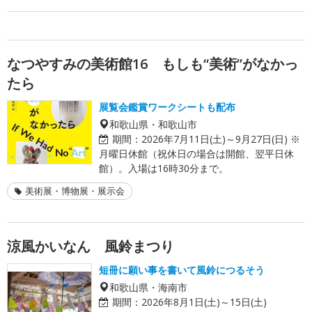
なつやすみの美術館16 もしも“美術”がなかっ
たら
展覧会鑑賞ワークシートも配布
和歌山県・和歌山市
期間：
2026年7月11日(土)～9月27日(日) ※
月曜日休館（祝休日の場合は開館、翌平日休
館）。入場は16時30分まで。
美術展・博物展・展示会
涼風かいなん 風鈴まつり
短冊に願い事を書いて風鈴につるそう
和歌山県・海南市
期間：
2026年8月1日(土)～15日(土)