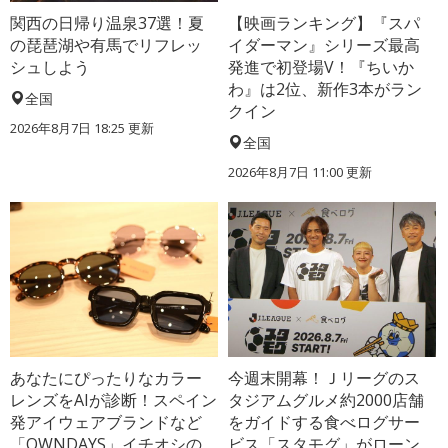
関西の日帰り温泉37選！夏
【映画ランキング】『スパ
の琵琶湖や有馬でリフレッ
イダーマン』シリーズ最高
シュしよう
発進で初登場V！『ちいか
わ』は2位、新作3本がラン
全国
クイン
2026年8月7日 18:25
更新
全国
2026年8月7日 11:00
更新
あなたにぴったりなカラー
今週末開幕！Ｊリーグのス
レンズをAIが診断！スペイン
タジアムグルメ約2000店舗
発アイウェアブランドなど
をガイドする食べログサー
「OWNDAYS」イチオシの
ビス「スタモグ」がローン