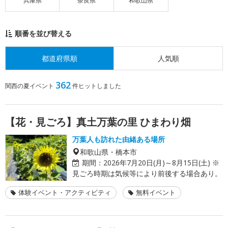
兵庫県
奈良県
和歌山県
順番を並び替える
都道府県順
人気順
362
関西の夏イベント
件ヒットしました
【花・見ごろ】真土万葉の里 ひまわり畑
万葉人も訪れた由緒ある場所
和歌山県・橋本市
期間：
2026年7月20日(月)～8月15日(土) ※
見ごろ時期は気候等により前後する場合あり。
体験イベント・アクティビティ
無料イベント