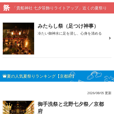
「貴船神社 七夕笹飾りライトアップ」近くの夏祭り
みたらし祭（足つけ神事）
冷たい御神水に足を浸し、心身を清める
夏の人気夏祭りランキング【京都府】
2026/08/05 更新
御手洗祭と北野七夕祭／京都
1
府