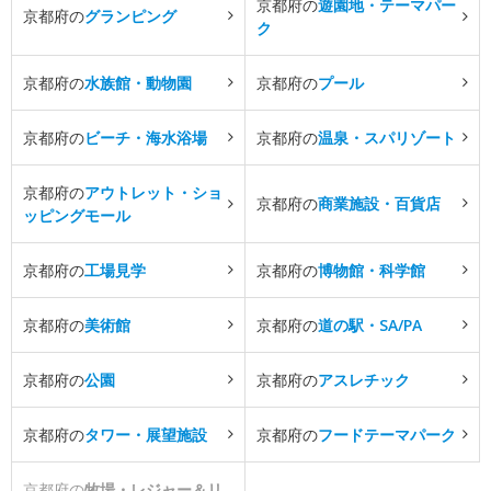
京都府の
遊園地・テーマパー
京都府の
グランピング
ク
京都府の
水族館・動物園
京都府の
プール
京都府の
ビーチ・海水浴場
京都府の
温泉・スパリゾート
京都府の
アウトレット・ショ
京都府の
商業施設・百貨店
ッピングモール
京都府の
工場見学
京都府の
博物館・科学館
京都府の
美術館
京都府の
道の駅・SA/PA
京都府の
公園
京都府の
アスレチック
京都府の
タワー・展望施設
京都府の
フードテーマパーク
京都府の
牧場・レジャー＆リ