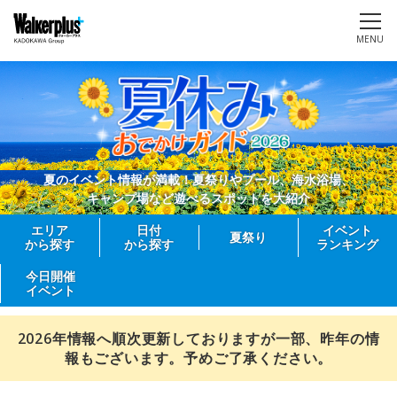
MENU
夏のイベント情報が満載！夏祭りやプール、海水浴場、
キャンプ場など遊べるスポットを大紹介
エリア
日付
イベント
夏祭り
から探す
から探す
ランキング
今日開催
イベント
2026年情報へ順次更新しておりますが一部、昨年の情
報もございます。予めご了承ください。