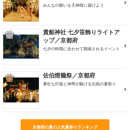
みんなの願いを天神様に届けよう
貴船神社 七夕笹飾りライトア
2
ップ／京都府
七夕の時期に合わせて開催されるイベント
佐伯燈籠祭／京都府
3
勇壮な灯籠と神輿が駆ける伝統の夏祭り
京都府の夏の人気夏祭りランキング