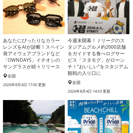
あなたにぴったりなカラー
今週末開幕！Ｊリーグのス
レンズをAIが診断！スペイン
タジアムグルメ約2000店舗
発アイウェアブランドなど
をガイドする食べログサー
「OWNDAYS」イチオシの
ビス「スタモグ」がローン
サングラスが続々リリース
チ！“おいしい”をスタジアム
観戦の入り口に
全国
全国
2026年8月4日 17:00
更新
2026年8月4日 14:50
更新