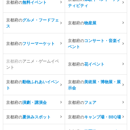
京都府の
無料イベント
ティビティ
京都府の
グルメ・フードフェ
京都府の
物産展
ス
京都府の
コンサート・音楽イ
京都府の
フリーマーケット
ベント
京都府の
アニメ・ゲームイベ
京都府の
花イベント
ント
京都府の
動物ふれあいイベン
京都府の
美術展・博物展・展
ト
示会
京都府の
演劇・講演会
京都府の
フェア
京都府の
夏休みスポット
京都府の
キャンプ場・BBQ場