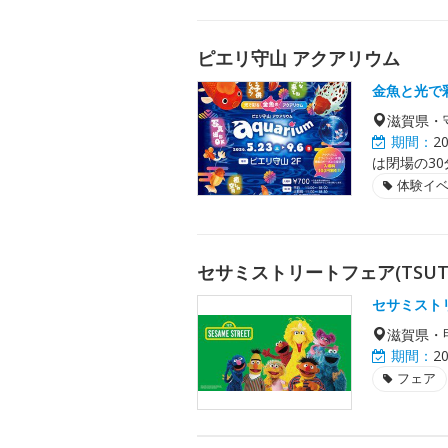
ピエリ守山 アクアリウム
金魚と光で
滋賀県・
期間：
2
は閉場の30
体験イ
セサミストリートフェア(TSUTAY
セサミスト
滋賀県・
期間：
2
フェア