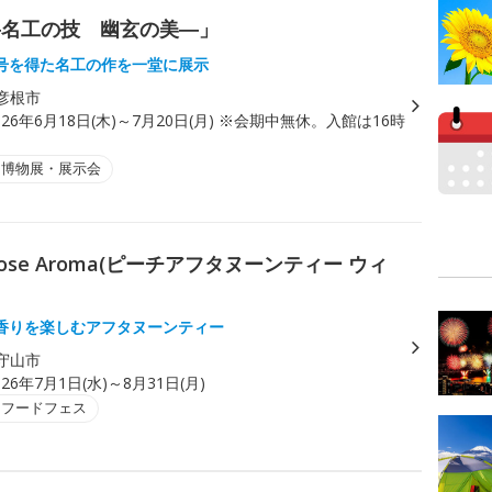
―名工の技 幽玄の美―」
号を得た名工の作を一堂に展示
彦根市
026年6月18日(木)～7月20日(月) ※会期中無休。入館は16時
・博物展・展示会
ith Rose Aroma(ピーチアフタヌーンティー ウィ
香りを楽しむアフタヌーンティー
守山市
026年7月1日(水)～8月31日(月)
・フードフェス