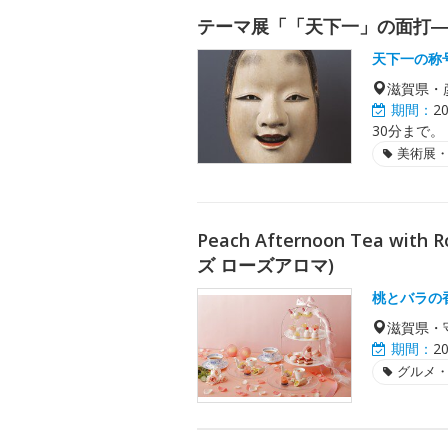
テーマ展「「天下一」の面打
天下一の称
滋賀県・
期間：
2
30分まで。
美術展
Peach Afternoon Tea w
ズ ローズアロマ)
桃とバラの
滋賀県・
期間：
2
グルメ