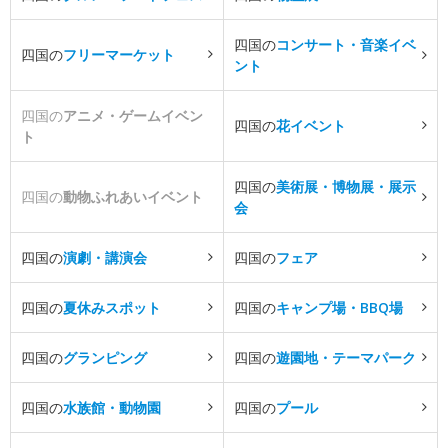
四国の
コンサート・音楽イベ
四国の
フリーマーケット
ント
四国の
アニメ・ゲームイベン
四国の
花イベント
ト
四国の
美術展・博物展・展示
四国の
動物ふれあいイベント
会
四国の
演劇・講演会
四国の
フェア
四国の
夏休みスポット
四国の
キャンプ場・BBQ場
四国の
グランピング
四国の
遊園地・テーマパーク
四国の
水族館・動物園
四国の
プール