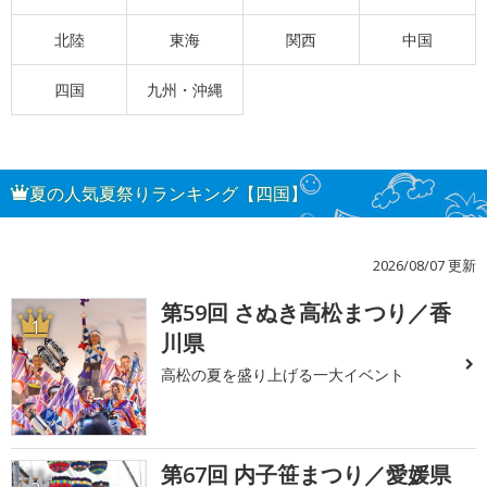
北陸
東海
関西
中国
四国
九州・沖縄
夏の人気夏祭りランキング【四国】
2026/08/07 更新
第59回 さぬき高松まつり／香
1
川県
高松の夏を盛り上げる一大イベント
第67回 内子笹まつり／愛媛県