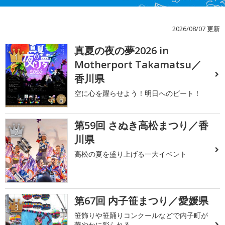
2026/08/07 更新
真夏の夜の夢2026 in
1
Motherport Takamatsu／
香川県
空に心を躍らせよう！明日へのビート！
第59回 さぬき高松まつり／香
2
川県
高松の夏を盛り上げる一大イベント
第67回 内子笹まつり／愛媛県
3
笹飾りや笹踊りコンクールなどで内子町が
華やかに彩られる