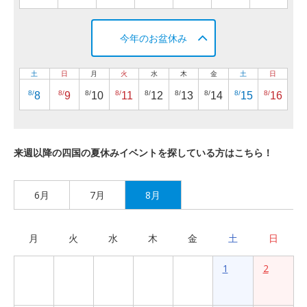
今年のお盆休み
土
日
月
火
水
木
金
土
日
8/
8/
8/
8/
8/
8/
8/
8/
8/
8
9
10
11
12
13
14
15
16
来週以降の四国の夏休みイベントを探している方はこちら！
6月
7月
8月
月
火
水
木
金
土
日
1
2