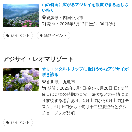
山の斜面に広がるアジサイを観賞できるあじさ
い祭り
愛媛県・四国中央市
期間：
2026年6月13日(土)～30日(火)
花イベント
無料イベント
アジサイ・レオマリゾート
オリエンタルトリップに色鮮やかなアジサイが
咲き誇る
香川県・丸亀市
期間：
2026年5月1日(金)～6月28日(日) ※開
催日は見頃の時期の目安、気候などの事情によ
り前後する場合あり。5月上旬から6月上旬はモ
スク、6月上旬から下旬は十二望展望台とタシ
チョ・ゾンが見頃
花イベント