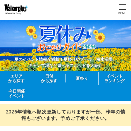
MENU
夏のイベント情報が満載！夏祭りやプール、海水浴場、
キャンプ場など遊べるスポットを大紹介
エリア
日付
イベント
夏祭り
から探す
から探す
ランキング
今日開催
イベント
2026年情報へ順次更新しておりますが一部、昨年の情
報もございます。予めご了承ください。