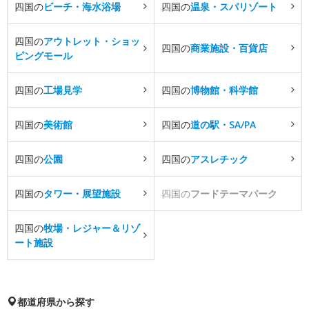
四国の
ビーチ・海水浴場
四国の
温泉・スパリゾート
四国の
アウトレット・ショッ
四国の
商業施設・百貨店
ピングモール
四国の
工場見学
四国の
博物館・科学館
四国の
美術館
四国の
道の駅・SA/PA
四国の
公園
四国の
アスレチック
四国の
タワー・展望施設
四国の
フードテーマパーク
四国の
牧場・レジャー＆リゾ
ート施設
都道府県から探す