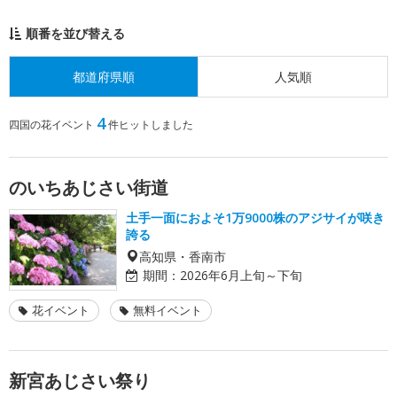
順番を並び替える
都道府県順
人気順
4
四国の花イベント
件ヒットしました
のいちあじさい街道
土手一面におよそ1万9000株のアジサイが咲き
誇る
高知県・香南市
期間：
2026年6月上旬～下旬
花イベント
無料イベント
新宮あじさい祭り