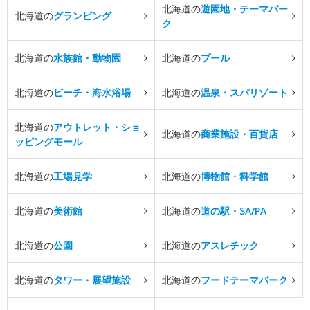
北海道の
遊園地・テーマパー
北海道の
グランピング
ク
北海道の
水族館・動物園
北海道の
プール
北海道の
ビーチ・海水浴場
北海道の
温泉・スパリゾート
北海道の
アウトレット・ショ
北海道の
商業施設・百貨店
ッピングモール
北海道の
工場見学
北海道の
博物館・科学館
北海道の
美術館
北海道の
道の駅・SA/PA
北海道の
公園
北海道の
アスレチック
北海道の
タワー・展望施設
北海道の
フードテーマパーク