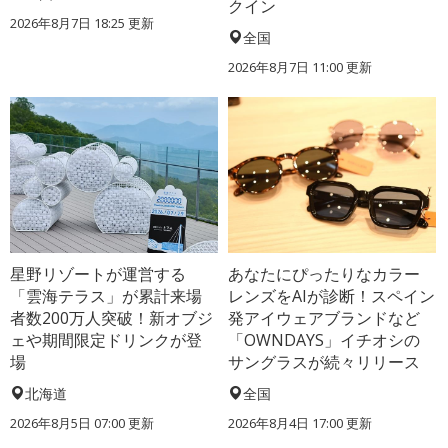
クイン
2026年8月7日 18:25
更新
全国
2026年8月7日 11:00
更新
星野リゾートが運営する
あなたにぴったりなカラー
「雲海テラス」が累計来場
レンズをAIが診断！スペイン
者数200万人突破！新オブジ
発アイウェアブランドなど
ェや期間限定ドリンクが登
「OWNDAYS」イチオシの
場
サングラスが続々リリース
北海道
全国
2026年8月5日 07:00
更新
2026年8月4日 17:00
更新