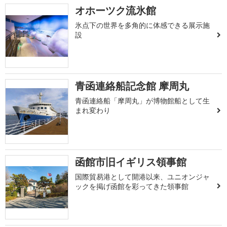
オホーツク流氷館
氷点下の世界を多角的に体感できる展示施
設
青函連絡船記念館 摩周丸
青函連絡船「摩周丸」が博物館船として生
まれ変わり
函館市旧イギリス領事館
国際貿易港として開港以来、ユニオンジャ
ックを掲げ函館を彩ってきた領事館