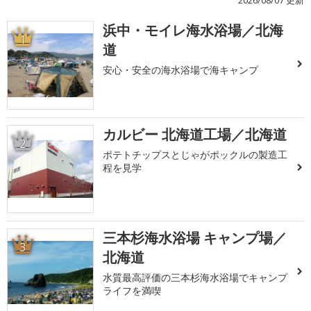
2026/08/07 更新
浜中・モイレ海水浴場／北海
1
道
安心・安全の海水浴場で海キャンプ
カルビー 北海道工場／北海道
2
ポテトチップスとじゃがポックルの製造工
程を見学
三本杉海水浴場 キャンプ場／
3
北海道
水質最高評価の三本杉海水浴場でキャンプ
ライフを満喫