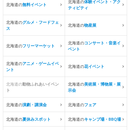
北海道の
体験イベント・アク
北海道の
無料イベント
ティビティ
北海道の
グルメ・フードフェ
北海道の
物産展
ス
北海道の
コンサート・音楽イ
北海道の
フリーマーケット
ベント
北海道の
アニメ・ゲームイベ
北海道の
花イベント
ント
北海道の
動物ふれあいイベン
北海道の
美術展・博物展・展
ト
示会
北海道の
演劇・講演会
北海道の
フェア
北海道の
夏休みスポット
北海道の
キャンプ場・BBQ場