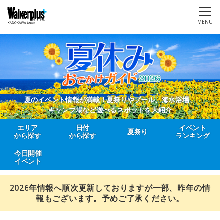
MENU
夏のイベント情報が満載！夏祭りやプール、海水浴場、
キャンプ場など遊べるスポットを大紹介
エリア
日付
イベント
夏祭り
から探す
から探す
ランキング
今日開催
イベント
2026年情報へ順次更新しておりますが一部、昨年の情
報もございます。予めご了承ください。