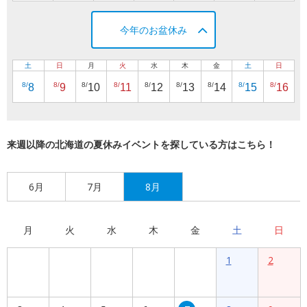
今年のお盆休み
土
日
月
火
水
木
金
土
日
8/
8/
8/
8/
8/
8/
8/
8/
8/
8
9
10
11
12
13
14
15
16
来週以降の北海道の夏休みイベントを探している方はこちら！
6月
7月
8月
月
火
水
木
金
土
日
1
2