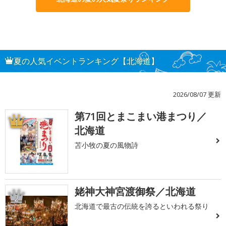
夏の人気イベントランキング【北海道】
2026/08/07 更新
第71回とまこまい港まつり／
1
北海道
苫小牧の夏の風物詩
姥神大神宮渡御祭／北海道
2
北海道で最古の伝統を誇るといわれる祭り