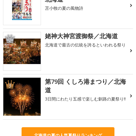
苫小牧の夏の風物詩
姥神大神宮渡御祭／北海道
2
北海道で最古の伝統を誇るといわれる祭り
第79回 くしろ港まつり／北海
3
道
3日間にわたり五感で楽しむ釧路の夏祭り!!
北海道の夏の人気夏祭りランキング