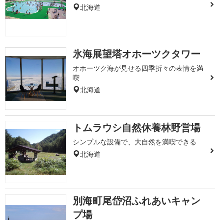
北海道
氷海展望塔オホーツクタワー
オホーツク海が見せる四季折々の表情を満
喫
北海道
トムラウシ自然休養林野営場
シンプルな設備で、大自然を満喫できる
北海道
別海町尾岱沼ふれあいキャン
プ場