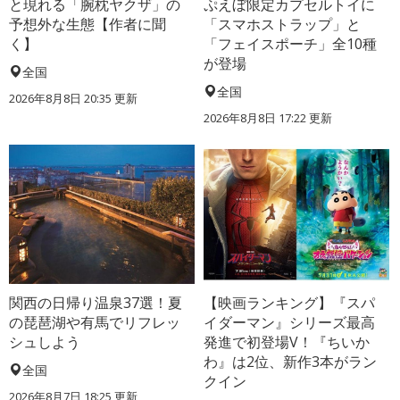
と現れる「腕枕ヤクザ」の
ぷえぼ限定カプセルトイに
予想外な生態【作者に聞
「スマホストラップ」と
く】
「フェイスポーチ」全10種
が登場
全国
全国
2026年8月8日 20:35
更新
2026年8月8日 17:22
更新
関西の日帰り温泉37選！夏
【映画ランキング】『スパ
の琵琶湖や有馬でリフレッ
イダーマン』シリーズ最高
シュしよう
発進で初登場V！『ちいか
わ』は2位、新作3本がラン
全国
クイン
2026年8月7日 18:25
更新