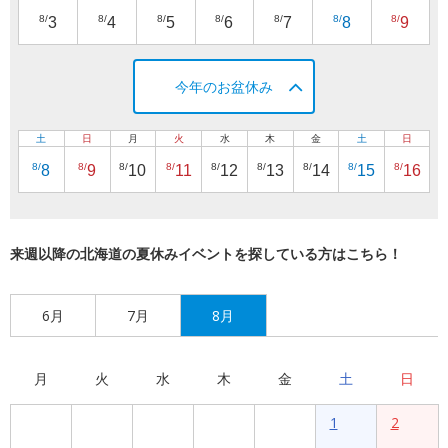
8/
8/
8/
8/
8/
8/
8/
3
4
5
6
7
8
9
今年のお盆休み
土
日
月
火
水
木
金
土
日
8/
8/
8/
8/
8/
8/
8/
8/
8/
8
9
10
11
12
13
14
15
16
来週以降の北海道の夏休みイベントを探している方はこちら！
6月
7月
8月
月
火
水
木
金
土
日
1
2