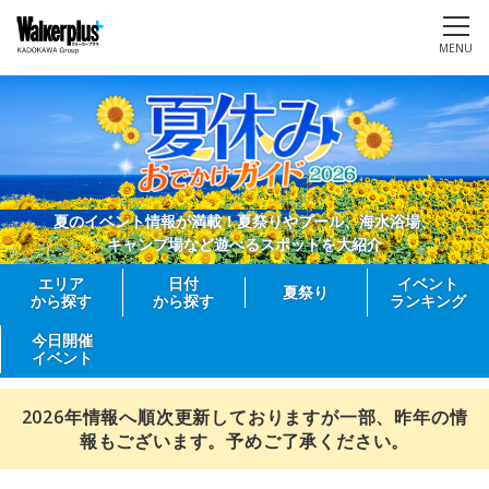
MENU
夏のイベント情報が満載！夏祭りやプール、海水浴場、
キャンプ場など遊べるスポットを大紹介
エリア
日付
イベント
夏祭り
から探す
から探す
ランキング
今日開催
イベント
2026年情報へ順次更新しておりますが一部、昨年の情
報もございます。予めご了承ください。