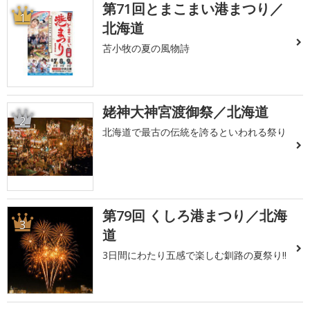
第71回とまこまい港まつり／
1
北海道
苫小牧の夏の風物詩
姥神大神宮渡御祭／北海道
2
北海道で最古の伝統を誇るといわれる祭り
第79回 くしろ港まつり／北海
3
道
3日間にわたり五感で楽しむ釧路の夏祭り!!