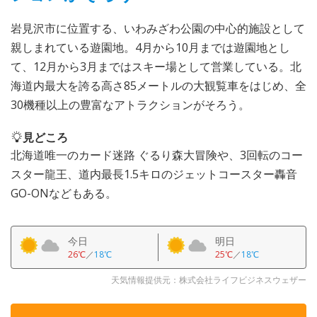
岩見沢市に位置する、いわみざわ公園の中心的施設として
親しまれている遊園地。4月から10月までは遊園地とし
て、12月から3月まではスキー場として営業している。北
海道内最大を誇る高さ85メートルの大観覧車をはじめ、全
30機種以上の豊富なアトラクションがそろう。
見どころ
北海道唯一のカード迷路 ぐるり森大冒険や、3回転のコー
スター龍王、道内最長1.5キロのジェットコースター轟音
GO-ONなどもある。
今日
明日
26℃
／
18℃
25℃
／
18℃
天気情報提供元：株式会社ライフビジネスウェザー