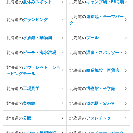
北海道の
夏休みスポット
北海道の
キャンプ場・BBQ場
北海道の
遊園地・テーマパー
北海道の
グランピング
ク
北海道の
水族館・動物園
北海道の
プール
北海道の
ビーチ・海水浴場
北海道の
温泉・スパリゾート
北海道の
アウトレット・ショ
北海道の
商業施設・百貨店
ッピングモール
北海道の
工場見学
北海道の
博物館・科学館
北海道の
美術館
北海道の
道の駅・SA/PA
北海道の
公園
北海道の
アスレチック
北海道の
タワー・展望施設
北海道の
フードテーマパーク