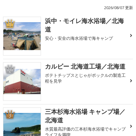
2026/08/07 更新
浜中・モイレ海水浴場／北海
1
道
安心・安全の海水浴場で海キャンプ
カルビー 北海道工場／北海道
2
ポテトチップスとじゃがポックルの製造工
程を見学
三本杉海水浴場 キャンプ場／
3
北海道
水質最高評価の三本杉海水浴場でキャンプ
ライフを満喫