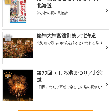
1
北海道
苫小牧の夏の風物詩
姥神大神宮渡御祭／北海道
2
北海道で最古の伝統を誇るといわれる祭り
第79回 くしろ港まつり／北海
3
道
3日間にわたり五感で楽しむ釧路の夏祭り!!