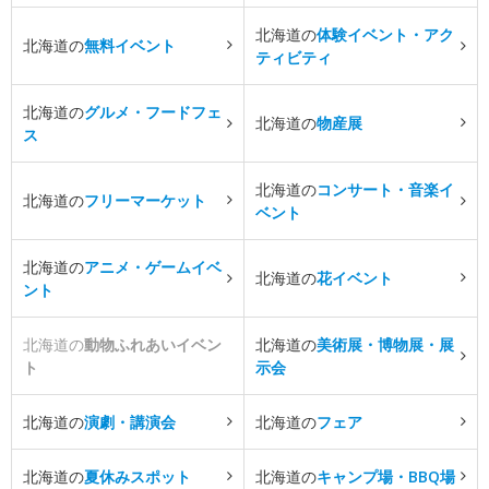
北海道の
体験イベント・アク
北海道の
無料イベント
ティビティ
北海道の
グルメ・フードフェ
北海道の
物産展
ス
北海道の
コンサート・音楽イ
北海道の
フリーマーケット
ベント
北海道の
アニメ・ゲームイベ
北海道の
花イベント
ント
北海道の
動物ふれあいイベン
北海道の
美術展・博物展・展
ト
示会
北海道の
演劇・講演会
北海道の
フェア
北海道の
夏休みスポット
北海道の
キャンプ場・BBQ場