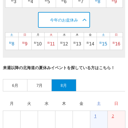
8/
8/
8/
8/
8/
8/
8/
3
4
5
6
7
8
9
今年のお盆休み
土
日
月
火
水
木
金
土
日
8/
8/
8/
8/
8/
8/
8/
8/
8/
8
9
10
11
12
13
14
15
16
来週以降の北海道の夏休みイベントを探している方はこちら！
6月
7月
8月
月
火
水
木
金
土
日
1
2