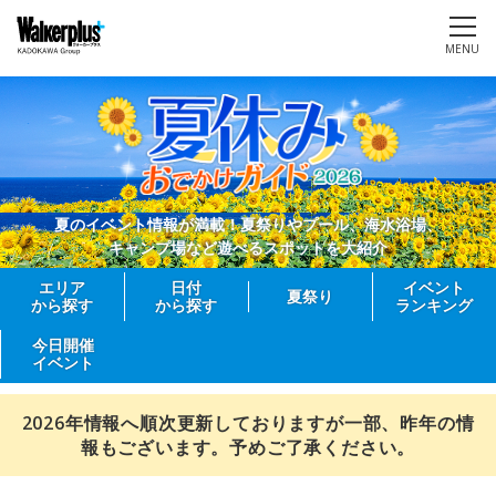
MENU
夏のイベント情報が満載！夏祭りやプール、海水浴場、
キャンプ場など遊べるスポットを大紹介
エリア
日付
イベント
夏祭り
から探す
から探す
ランキング
今日開催
イベント
2026年情報へ順次更新しておりますが一部、昨年の情
報もございます。予めご了承ください。