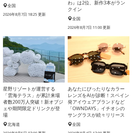
わ』は2位、新作3本がラン
全国
クイン
2026年8月7日 18:25
更新
全国
2026年8月7日 11:00
更新
星野リゾートが運営する
あなたにぴったりなカラー
「雲海テラス」が累計来場
レンズをAIが診断！スペイン
者数200万人突破！新オブジ
発アイウェアブランドなど
ェや期間限定ドリンクが登
「OWNDAYS」イチオシの
場
サングラスが続々リリース
北海道
全国
2026年8月5日 07:00
更新
2026年8月4日 17:00
更新