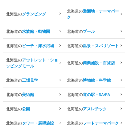
北海道の
遊園地・テーマパー
北海道の
グランピング
ク
北海道の
水族館・動物園
北海道の
プール
北海道の
ビーチ・海水浴場
北海道の
温泉・スパリゾート
北海道の
アウトレット・ショ
北海道の
商業施設・百貨店
ッピングモール
北海道の
工場見学
北海道の
博物館・科学館
北海道の
美術館
北海道の
道の駅・SA/PA
北海道の
公園
北海道の
アスレチック
北海道の
タワー・展望施設
北海道の
フードテーマパーク