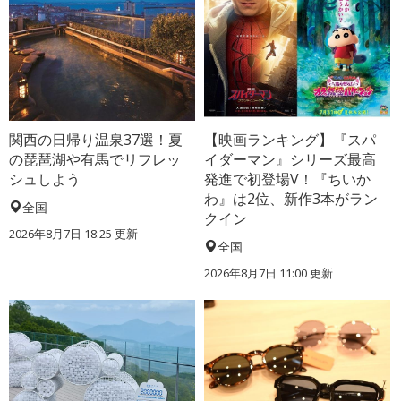
関西の日帰り温泉37選！夏
【映画ランキング】『スパ
の琵琶湖や有馬でリフレッ
イダーマン』シリーズ最高
シュしよう
発進で初登場V！『ちいか
わ』は2位、新作3本がラン
全国
クイン
2026年8月7日 18:25
更新
全国
2026年8月7日 11:00
更新