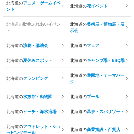
北海道の
アニメ・ゲームイベ
北海道の
花イベント
ント
北海道の
動物ふれあいイベン
北海道の
美術展・博物展・展
ト
示会
北海道の
演劇・講演会
北海道の
フェア
北海道の
夏休みスポット
北海道の
キャンプ場・BBQ場
北海道の
遊園地・テーマパー
北海道の
グランピング
ク
北海道の
水族館・動物園
北海道の
プール
北海道の
ビーチ・海水浴場
北海道の
温泉・スパリゾート
北海道の
アウトレット・ショ
北海道の
商業施設・百貨店
ッピングモール