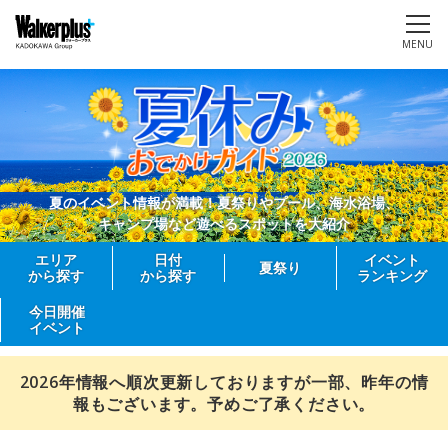
MENU
夏のイベント情報が満載！夏祭りやプール、海水浴場、
キャンプ場など遊べるスポットを大紹介
エリア
日付
イベント
夏祭り
から探す
から探す
ランキング
今日開催
イベント
2026年情報へ順次更新しておりますが一部、昨年の情
報もございます。予めご了承ください。