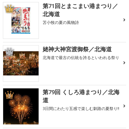
第71回とまこまい港まつり／
1
北海道
苫小牧の夏の風物詩
姥神大神宮渡御祭／北海道
2
北海道で最古の伝統を誇るといわれる祭り
第79回 くしろ港まつり／北海
3
道
3日間にわたり五感で楽しむ釧路の夏祭り!!