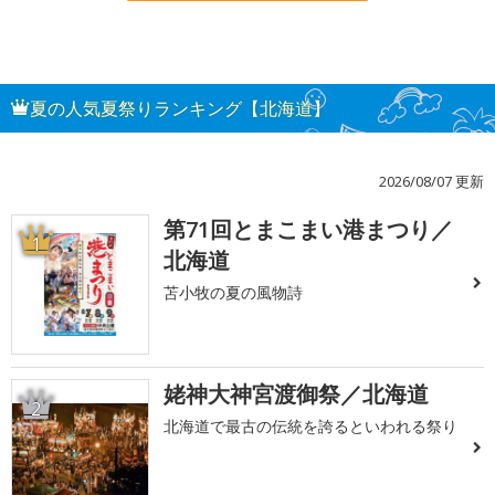
夏の人気夏祭りランキング【北海道】
2026/08/07 更新
第71回とまこまい港まつり／
1
北海道
苫小牧の夏の風物詩
姥神大神宮渡御祭／北海道
2
北海道で最古の伝統を誇るといわれる祭り