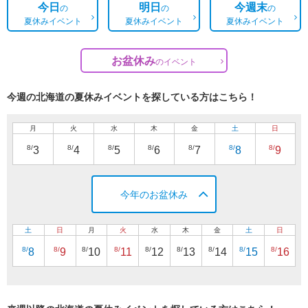
今日
明日
今週末
の
の
の
夏休みイベント
夏休みイベント
夏休みイベント
お盆休み
の
イベント
今週の北海道の夏休みイベントを探している方はこちら！
月
火
水
木
金
土
日
8/
8/
8/
8/
8/
8/
8/
3
4
5
6
7
8
9
今年のお盆休み
土
日
月
火
水
木
金
土
日
8/
8/
8/
8/
8/
8/
8/
8/
8/
8
9
10
11
12
13
14
15
16