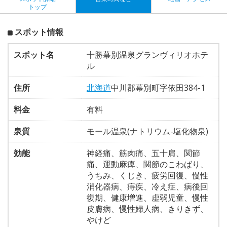
トップ
スポット情報
スポット名
十勝幕別温泉グランヴィリオホテ
ル
住所
北海道
中川郡幕別町字依田384-1
料金
有料
泉質
モール温泉(ナトリウム-塩化物泉)
効能
神経痛、筋肉痛、五十肩、関節
痛、運動麻痺、関節のこわばり、
うちみ、くじき、疲労回復、慢性
消化器病、痔疾、冷え症、病後回
復期、健康増進、虚弱児童、慢性
皮膚病、慢性婦人病、きりきず、
やけど