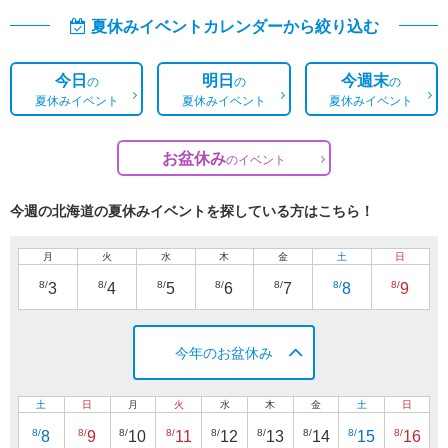
夏休みイベントカレンダーから絞り込む
今日
明日
今週末
の
の
の
夏休みイベント
夏休みイベント
夏休みイベント
お盆休み
の
イベント
今週の北海道の夏休みイベントを探している方はこちら！
月
火
水
木
金
土
日
8/
8/
8/
8/
8/
8/
8/
3
4
5
6
7
8
9
今年のお盆休み
土
日
月
火
水
木
金
土
日
8/
8/
8/
8/
8/
8/
8/
8/
8/
8
9
10
11
12
13
14
15
16