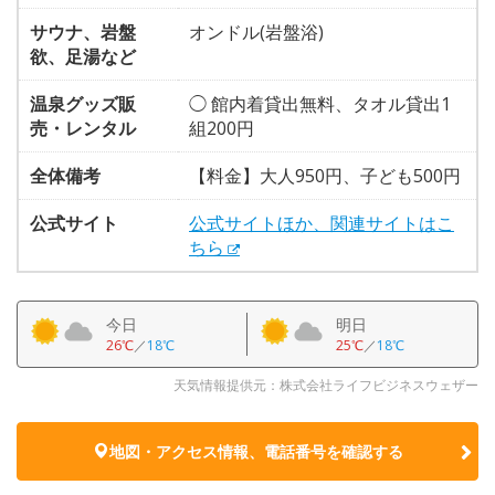
サウナ、岩盤
オンドル(岩盤浴)
欲、足湯など
温泉グッズ販
◯ 館内着貸出無料、タオル貸出1
売・レンタル
組200円
全体備考
【料金】大人950円、子ども500円
公式サイト
公式サイトほか、関連サイトはこ
ちら
今日
明日
26℃
／
18℃
25℃
／
18℃
天気情報提供元：株式会社ライフビジネスウェザー
地図・アクセス情報、電話番号を確認する