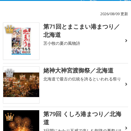
2026/08/09 更新
第71回とまこまい港まつり／
1
北海道
苫小牧の夏の風物詩
姥神大神宮渡御祭／北海道
2
北海道で最古の伝統を誇るといわれる祭り
第79回 くしろ港まつり／北海
3
道
3日間にわたり五感で楽しむ釧路の夏祭り!!