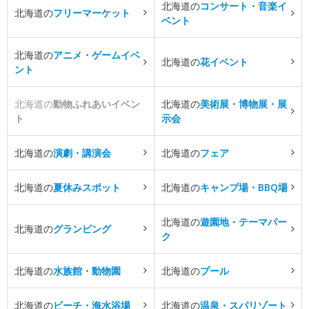
北海道の
コンサート・音楽イ
北海道の
フリーマーケット
ベント
北海道の
アニメ・ゲームイベ
北海道の
花イベント
ント
北海道の
動物ふれあいイベン
北海道の
美術展・博物展・展
ト
示会
北海道の
演劇・講演会
北海道の
フェア
北海道の
夏休みスポット
北海道の
キャンプ場・BBQ場
北海道の
遊園地・テーマパー
北海道の
グランピング
ク
北海道の
水族館・動物園
北海道の
プール
北海道の
ビーチ・海水浴場
北海道の
温泉・スパリゾート