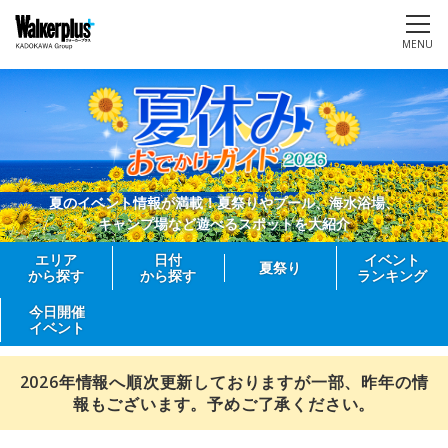
MENU
夏のイベント情報が満載！夏祭りやプール、海水浴場、
キャンプ場など遊べるスポットを大紹介
エリア
日付
イベント
夏祭り
から探す
から探す
ランキング
今日開催
イベント
2026年情報へ順次更新しておりますが一部、昨年の情
報もございます。予めご了承ください。