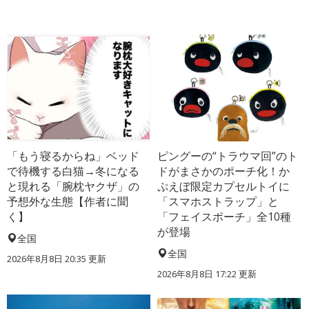
「もう寝るからね」ベッド
ピングーの“トラウマ回”のト
で待機する白猫→冬になる
ドがまさかのポーチ化！か
と現れる「腕枕ヤクザ」の
ぷえぼ限定カプセルトイに
予想外な生態【作者に聞
「スマホストラップ」と
く】
「フェイスポーチ」全10種
が登場
全国
全国
2026年8月8日 20:35
更新
2026年8月8日 17:22
更新