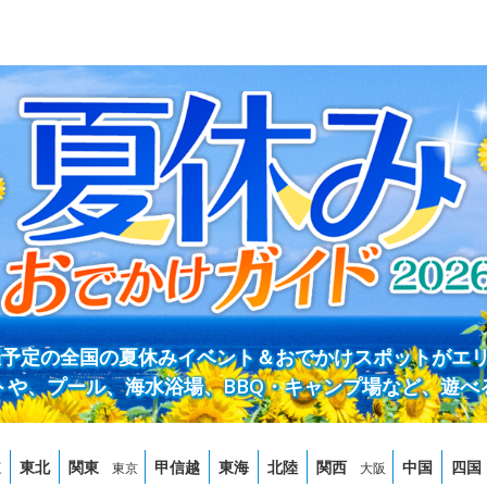
開催予定の全国の夏休みイベント＆おでかけスポットがエ
トや、プール、海水浴場、BBQ・キャンプ場など、遊べ
道
東北
関東
甲信越
東海
北陸
関西
中国
四国
東京
大阪