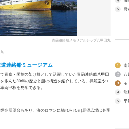
藤
4
雲
5
青函連絡船メモリアルシップ八甲田丸
る
田丸
鉄道連絡船ミュージアム
南
1
つて青森・函館の架け橋として活躍していた青函連絡船八甲田
八
2
を歩んだ80年の歴史と船の構造を紹介している。操舵室やエ
モ
3
な車両甲板を見学できる。
龍
4
平
5
煙突展望台もあり、海のロマンに触れられる(展望広場は冬季