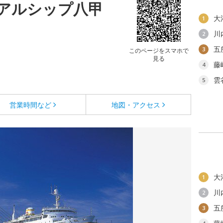
アルシップ八甲
大
1
川
2
五
3
このページをスマホで
見る
藤
4
雲
5
営業時間など
地図・アクセス
大
1
川
2
五
3