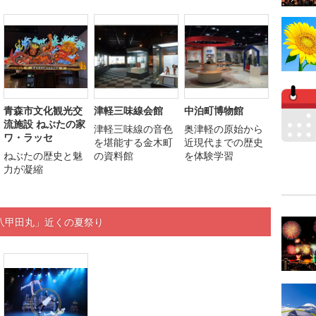
青森市文化観光交
津軽三味線会館
中泊町博物館
流施設 ねぶたの家
津軽三味線の音色
奥津軽の原始から
ワ・ラッセ
を堪能する金木町
近現代までの歴史
ねぶたの歴史と魅
の資料館
を体験学習
力が凝縮
八甲田丸」近くの夏祭り