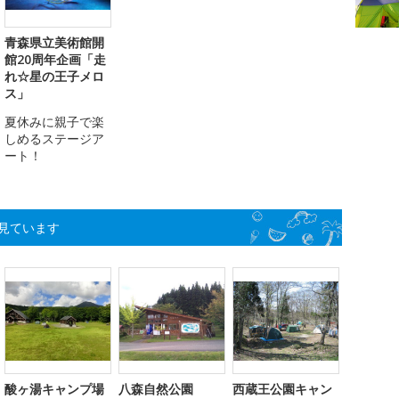
青森県立美術館開
館20周年企画「走
れ☆星の王子メロ
ス」
夏休みに親子で楽
しめるステージア
ート！
見ています
酸ヶ湯キャンプ場
八森自然公園
西蔵王公園キャン