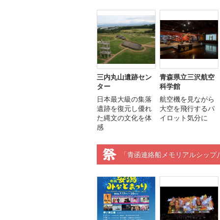
三内丸山遺跡セン
青森県立三沢航空
ター
科学館
日本最大級の集落
航空機を見ながら
遺跡を復元し優れ
大空を飛行するパ
た縄文の文化を体
イロット気分に
感
「青函連絡船メモリアルシップ