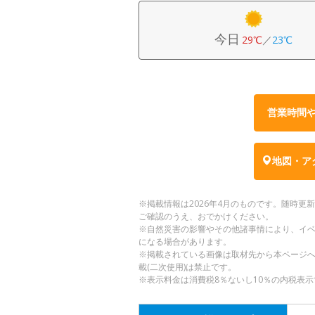
今日
29℃
／
23℃
営業時間
地図・ア
※掲載情報は2026年4月のものです。随時
ご確認のうえ、おでかけください。
※自然災害の影響やその他諸事情により、イ
になる場合があります。
※掲載されている画像は取材先から本ページ
載(二次使用)は禁止です。
※表示料金は消費税8％ないし10％の内税表示