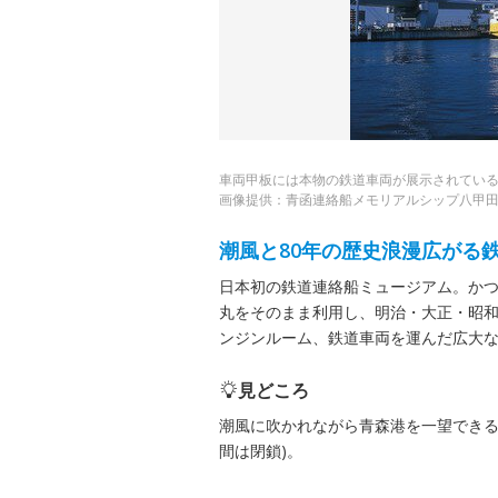
車両甲板には本物の鉄道車両が展示されてい
画像提供：青函連絡船メモリアルシップ八甲
潮風と80年の歴史浪漫広がる
日本初の鉄道連絡船ミュージアム。か
丸をそのまま利用し、明治・大正・昭和
ンジンルーム、鉄道車両を運んだ広大
見どころ
潮風に吹かれながら青森港を一望できる
間は閉鎖)。