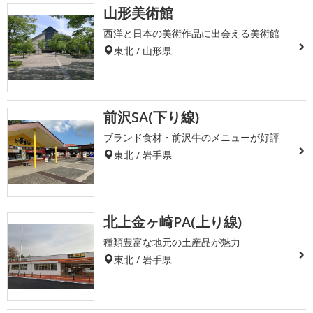
山形美術館
西洋と日本の美術作品に出会える美術館
東北 / 山形県
前沢SA(下り線)
ブランド食材・前沢牛のメニューが好評
東北 / 岩手県
北上金ヶ崎PA(上り線)
種類豊富な地元の土産品が魅力
東北 / 岩手県