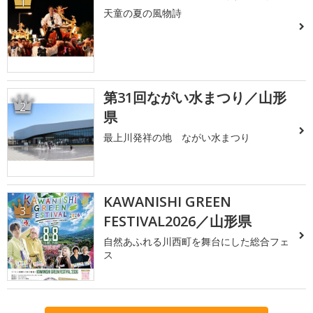
1
天童の夏の風物詩
第31回ながい水まつり／山形
2
県
最上川発祥の地 ながい水まつり
KAWANISHI GREEN
3
FESTIVAL2026／山形県
自然あふれる川西町を舞台にした総合フェ
ス