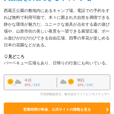
西蔵王公園の敷地内にあるキャンプ場。電話での予約をす
れば無料で利用可能で、木々に囲まれ大自然を満喫できる
静かな環境が魅力だ。ユニークな遊具が点在する森の遊び
場や、山形市街の美しい夜景を一望できる展望広場、ボー
ル遊びがのびのびできる自由広場、四季の草花が楽しめる
日本の花園などがある。
見どころ
バーベキュー広場もあり、日帰りの行楽にも向いている。
今日
明日
35℃
／
23℃
32℃
／
24℃
天気情報提供元：株式会社ライフビジネスウェザー
営業時間や料金、公式サイトの
情報を見る