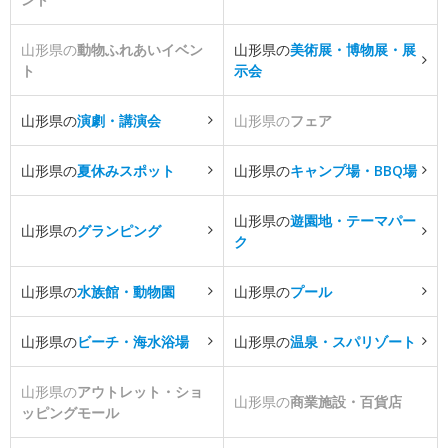
山形県の
動物ふれあいイベン
山形県の
美術展・博物展・展
ト
示会
山形県の
演劇・講演会
山形県の
フェア
山形県の
夏休みスポット
山形県の
キャンプ場・BBQ場
山形県の
遊園地・テーマパー
山形県の
グランピング
ク
山形県の
水族館・動物園
山形県の
プール
山形県の
ビーチ・海水浴場
山形県の
温泉・スパリゾート
山形県の
アウトレット・ショ
山形県の
商業施設・百貨店
ッピングモール