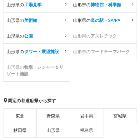
山形県の
工場見学
山形県の
博物館・科学館
山形県の
美術館
山形県の
道の駅・SA/PA
山形県の
公園
山形県の
アスレチック
山形県の
タワー・展望施設
山形県の
フードテーマパーク
山形県の
牧場・レジャー＆リ
ゾート施設
周辺の都道府県から探す
東北
青森県
岩手県
宮城県
秋田県
山形県
福島県