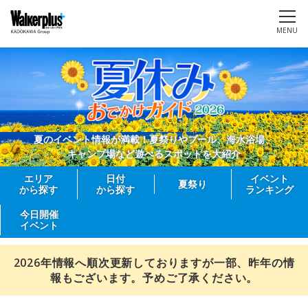
MENU
夏のイベント情報が満載！夏祭りやプール、海水浴場、
キャンプ場など遊べるスポットを大紹介
エリア
日付
イベント
夏祭り
から探す
から探す
ランキング
今日開催
イベント
2026年情報へ順次更新しておりますが一部、昨年の情
報もございます。予めご了承ください。