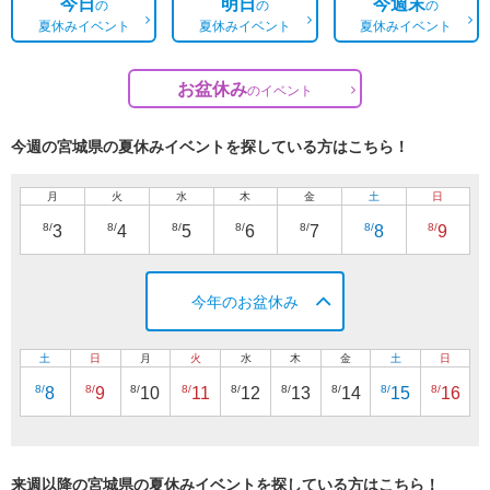
今日
明日
今週末
の
の
の
夏休みイベント
夏休みイベント
夏休みイベント
お盆休み
の
イベント
今週の宮城県の夏休みイベントを探している方はこちら！
月
火
水
木
金
土
日
8/
8/
8/
8/
8/
8/
8/
3
4
5
6
7
8
9
今年のお盆休み
土
日
月
火
水
木
金
土
日
8/
8/
8/
8/
8/
8/
8/
8/
8/
8
9
10
11
12
13
14
15
16
来週以降の宮城県の夏休みイベントを探している方はこちら！