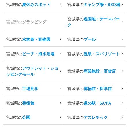
宮城県の
夏休みスポット
宮城県の
キャンプ場・BBQ場
宮城県の
遊園地・テーマパー
宮城県の
グランピング
ク
宮城県の
水族館・動物園
宮城県の
プール
宮城県の
ビーチ・海水浴場
宮城県の
温泉・スパリゾート
宮城県の
アウトレット・ショ
宮城県の
商業施設・百貨店
ッピングモール
宮城県の
工場見学
宮城県の
博物館・科学館
宮城県の
美術館
宮城県の
道の駅・SA/PA
宮城県の
公園
宮城県の
アスレチック