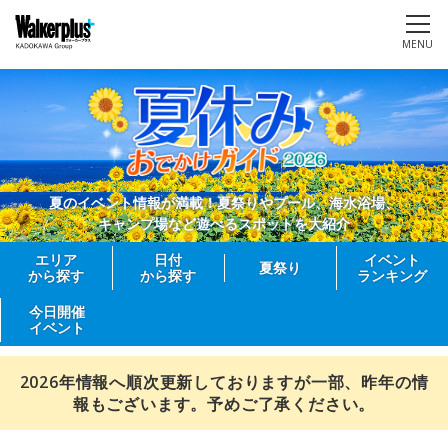
MENU
夏のイベント情報が満載！夏祭りやプール、海水浴場、
キャンプ場など遊べるスポットを大紹介
エリア
日付
イベント
夏祭り
から探す
から探す
ランキング
今日開催
イベント
2026年情報へ順次更新しておりますが一部、昨年の情
報もございます。予めご了承ください。