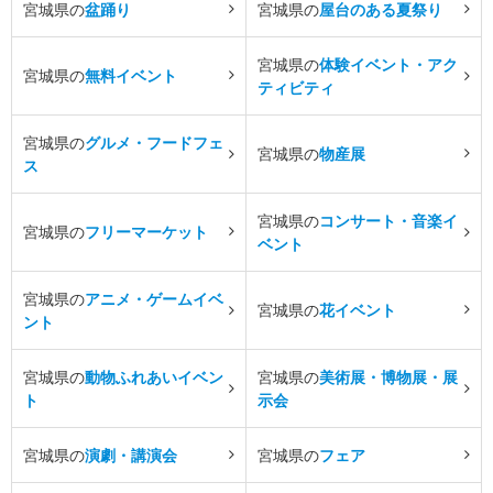
宮城県の
盆踊り
宮城県の
屋台のある夏祭り
宮城県の
体験イベント・アク
宮城県の
無料イベント
ティビティ
宮城県の
グルメ・フードフェ
宮城県の
物産展
ス
宮城県の
コンサート・音楽イ
宮城県の
フリーマーケット
ベント
宮城県の
アニメ・ゲームイベ
宮城県の
花イベント
ント
宮城県の
動物ふれあいイベン
宮城県の
美術展・博物展・展
ト
示会
宮城県の
演劇・講演会
宮城県の
フェア