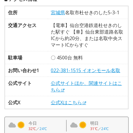
住所
宮城県
名取市杜せきのした5-3-1
交通アクセス
【電車】仙台空港鉄道杜せきのし
た駅すぐ 【車】仙台東部道路名取
ICから約20分、または名取中央ス
マートICからすぐ
駐車場
〇 4500台 無料
お問い合わせ1
022-381-1515 イオンモール名取
公式サイト
公式サイトほか、関連サイトはこ
ちら
公式X
公式Xはこちら
今日
明日
32℃
／
24℃
31℃
／
24℃