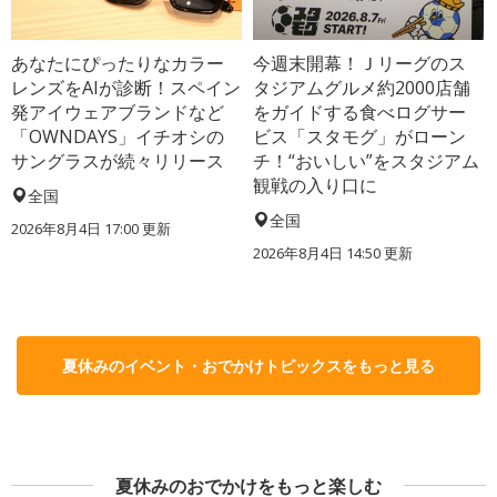
あなたにぴったりなカラー
今週末開幕！Ｊリーグのス
レンズをAIが診断！スペイン
タジアムグルメ約2000店舗
発アイウェアブランドなど
をガイドする食べログサー
「OWNDAYS」イチオシの
ビス「スタモグ」がローン
サングラスが続々リリース
チ！“おいしい”をスタジアム
観戦の入り口に
全国
全国
2026年8月4日 17:00
更新
2026年8月4日 14:50
更新
夏休みのイベント・おでかけトピックスをもっと見る
夏休みのおでかけをもっと楽しむ