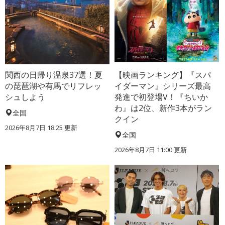
関西の日帰り温泉37選！夏
【映画ランキング】『スパ
の琵琶湖や有馬でリフレッ
イダーマン』シリーズ最高
シュしよう
発進で初登場V！『ちいか
わ』は2位、新作3本がラン
全国
クイン
2026年8月7日 18:25
更新
全国
2026年8月7日 11:00
更新