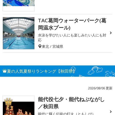
TAC葛岡ウォーターパーク(葛
岡温水プール)
水泳を学びたい人にも楽しみたい人にも対
応
東北 / 宮城県
夏の人気夏祭りランキング【秋田県】
2026/08/06 更新
能代役七夕・能代ねぶながし
1
／秋田県
能代に輝く伝統の灯火（ともしび）