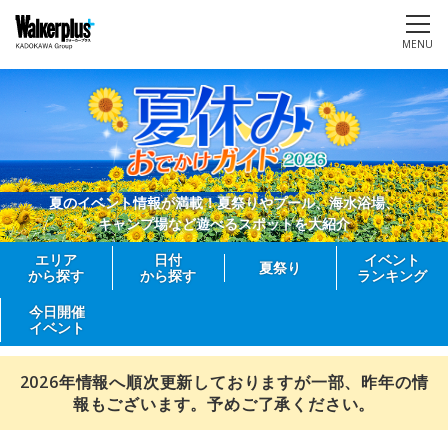
MENU
夏のイベント情報が満載！夏祭りやプール、海水浴場、
キャンプ場など遊べるスポットを大紹介
エリア
日付
イベント
夏祭り
から探す
から探す
ランキング
今日開催
イベント
2026年情報へ順次更新しておりますが一部、昨年の情
報もございます。予めご了承ください。