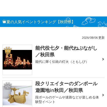
夏の人気イベントランキング【秋田県】
2026/08/06 更新
能代役七夕・能代ねぶながし
1
／秋田県
能代に輝く伝統の灯火（ともしび）
段クリエイターのダンボール
2
遊園地in秋田／秋田県
段ボールのゲームや迷路などが楽しめる体
験型イベント