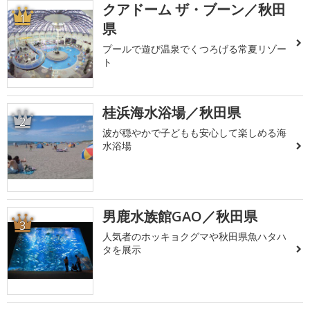
クアドーム ザ・ブーン／秋田
1
県
プールで遊び温泉でくつろげる常夏リゾー
ト
桂浜海水浴場／秋田県
2
波が穏やかで子どもも安心して楽しめる海
水浴場
男鹿水族館GAO／秋田県
3
人気者のホッキョクグマや秋田県魚ハタハ
タを展示