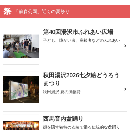
「前森公園」近くの夏祭り
第40回湯沢市ふれあい広場
子ども、障がい者、高齢者などのふれあい
秋田湯沢2026七夕絵どうろう
まつり
秋田湯沢 夏の風物詩
西馬音内盆踊り
顔を隠す独特の衣装で踊る伝統的な盆踊り