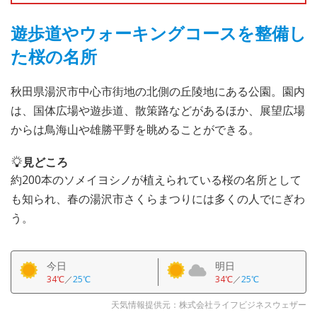
遊歩道やウォーキングコースを整備し
た桜の名所
秋田県湯沢市中心市街地の北側の丘陵地にある公園。園内
は、国体広場や遊歩道、散策路などがあるほか、展望広場
からは鳥海山や雄勝平野を眺めることができる。
見どころ
約200本のソメイヨシノが植えられている桜の名所として
も知られ、春の湯沢市さくらまつりには多くの人でにぎわ
う。
今日
明日
34℃
／
25℃
34℃
／
25℃
天気情報提供元：株式会社ライフビジネスウェザー