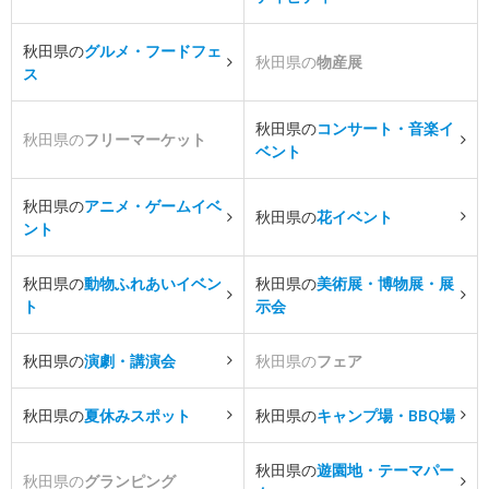
秋田県の
グルメ・フードフェ
秋田県の
物産展
ス
秋田県の
コンサート・音楽イ
秋田県の
フリーマーケット
ベント
秋田県の
アニメ・ゲームイベ
秋田県の
花イベント
ント
秋田県の
動物ふれあいイベン
秋田県の
美術展・博物展・展
ト
示会
秋田県の
演劇・講演会
秋田県の
フェア
秋田県の
夏休みスポット
秋田県の
キャンプ場・BBQ場
秋田県の
遊園地・テーマパー
秋田県の
グランピング