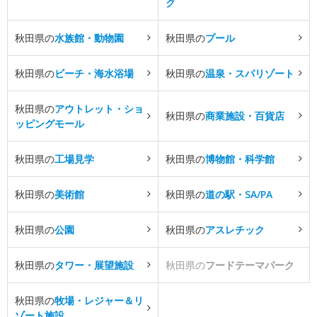
ク
秋田県の
水族館・動物園
秋田県の
プール
秋田県の
ビーチ・海水浴場
秋田県の
温泉・スパリゾート
秋田県の
アウトレット・ショ
秋田県の
商業施設・百貨店
ッピングモール
秋田県の
工場見学
秋田県の
博物館・科学館
秋田県の
美術館
秋田県の
道の駅・SA/PA
秋田県の
公園
秋田県の
アスレチック
秋田県の
タワー・展望施設
秋田県の
フードテーマパーク
秋田県の
牧場・レジャー＆リ
ゾート施設