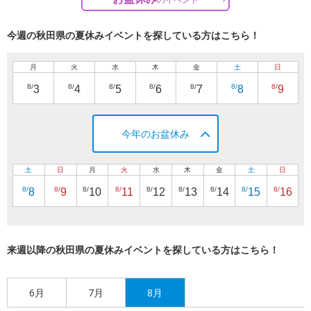
今週の秋田県の夏休みイベントを探している方はこちら！
月
火
水
木
金
土
日
8/
8/
8/
8/
8/
8/
8/
3
4
5
6
7
8
9
今年のお盆休み
土
日
月
火
水
木
金
土
日
8/
8/
8/
8/
8/
8/
8/
8/
8/
8
9
10
11
12
13
14
15
16
来週以降の秋田県の夏休みイベントを探している方はこちら！
6月
7月
8月