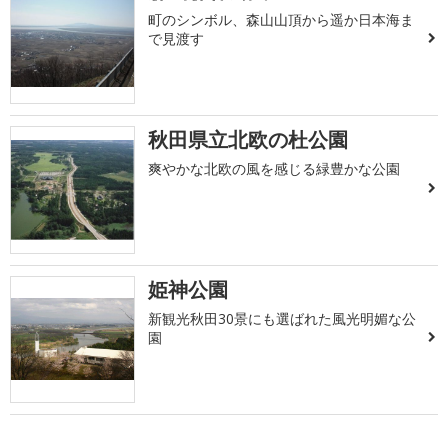
町のシンボル、森山山頂から遥か日本海ま
で見渡す
秋田県立北欧の杜公園
爽やかな北欧の風を感じる緑豊かな公園
姫神公園
新観光秋田30景にも選ばれた風光明媚な公
園