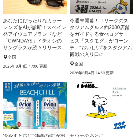
あなたにぴったりなカラー
今週末開幕！Ｊリーグのス
レンズをAIが診断！スペイン
タジアムグルメ約2000店舗
発アイウェアブランドなど
をガイドする食べログサー
「OWNDAYS」イチオシの
ビス「スタモグ」がローン
サングラスが続々リリース
チ！“おいしい”をスタジアム
観戦の入り口に
全国
全国
2026年8月4日 17:00
更新
2026年8月4日 14:50
更新
冷やすと缶に“沖縄の海”が出
サウナのあとに、