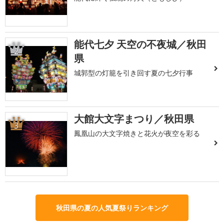
能代七夕 天空の不夜城／秋田
2
県
城郭型の灯籠を引き回す夏の七夕行事
大館大文字まつり／秋田県
3
鳳凰山の大文字焼きと花火が夜空を彩る
秋田県の夏の人気夏祭りランキング