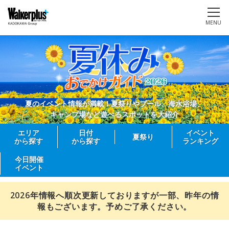
MENU
夏のイベント情報が満載！夏祭りやプール、海水浴場、
キャンプ場など遊べるスポットを大紹介
エリア
日付
イベント
夏祭り
から探す
から探す
ランキング
今日開催
イベント
2026年情報へ順次更新しておりますが一部、昨年の情
報もございます。予めご了承ください。