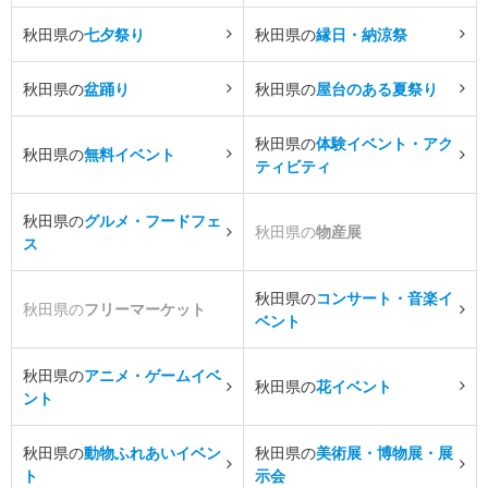
秋田県の
七夕祭り
秋田県の
縁日・納涼祭
秋田県の
盆踊り
秋田県の
屋台のある夏祭り
秋田県の
体験イベント・アク
秋田県の
無料イベント
ティビティ
秋田県の
グルメ・フードフェ
秋田県の
物産展
ス
秋田県の
コンサート・音楽イ
秋田県の
フリーマーケット
ベント
秋田県の
アニメ・ゲームイベ
秋田県の
花イベント
ント
秋田県の
動物ふれあいイベン
秋田県の
美術展・博物展・展
ト
示会