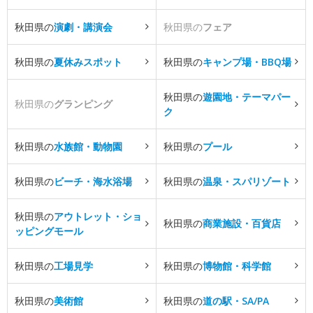
秋田県の
演劇・講演会
秋田県の
フェア
秋田県の
夏休みスポット
秋田県の
キャンプ場・BBQ場
秋田県の
遊園地・テーマパー
秋田県の
グランピング
ク
秋田県の
水族館・動物園
秋田県の
プール
秋田県の
ビーチ・海水浴場
秋田県の
温泉・スパリゾート
秋田県の
アウトレット・ショ
秋田県の
商業施設・百貨店
ッピングモール
秋田県の
工場見学
秋田県の
博物館・科学館
秋田県の
美術館
秋田県の
道の駅・SA/PA