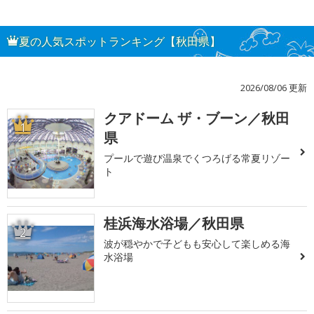
夏の人気スポットランキング【秋田県】
2026/08/06 更新
クアドーム ザ・ブーン／秋田
1
県
プールで遊び温泉でくつろげる常夏リゾー
ト
桂浜海水浴場／秋田県
2
波が穏やかで子どもも安心して楽しめる海
水浴場