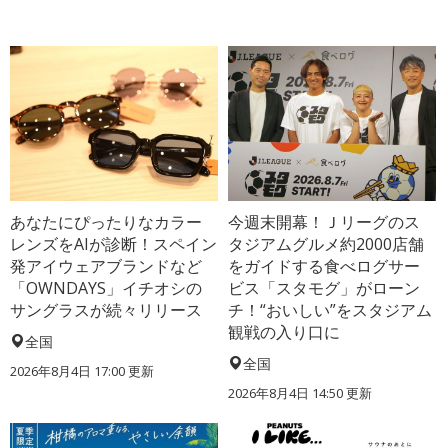
あなたにぴったりなカラー
今週末開幕！Ｊリーグのス
レンズをAIが診断！スペイン
タジアムグルメ約2000店舗
発アイウェアブランドなど
をガイドする食べログサー
「OWNDAYS」イチオシの
ビス「スタモグ」がローン
サングラスが続々リリース
チ！“おいしい”をスタジアム
観戦の入り口に
全国
全国
2026年8月4日 17:00
更新
2026年8月4日 14:50
更新