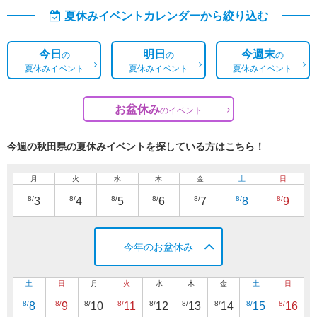
夏休みイベントカレンダーから絞り込む
今日
明日
今週末
の
の
の
夏休みイベント
夏休みイベント
夏休みイベント
お盆休み
の
イベント
今週の秋田県の夏休みイベントを探している方はこちら！
月
火
水
木
金
土
日
8/
8/
8/
8/
8/
8/
8/
3
4
5
6
7
8
9
今年のお盆休み
土
日
月
火
水
木
金
土
日
8/
8/
8/
8/
8/
8/
8/
8/
8/
8
9
10
11
12
13
14
15
16