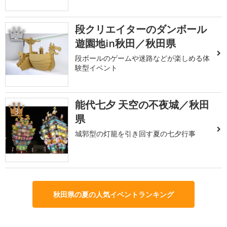
段クリエイターのダンボール
2
遊園地in秋田／秋田県
段ボールのゲームや迷路などが楽しめる体
験型イベント
能代七夕 天空の不夜城／秋田
3
県
城郭型の灯籠を引き回す夏の七夕行事
秋田県の夏の人気イベントランキング