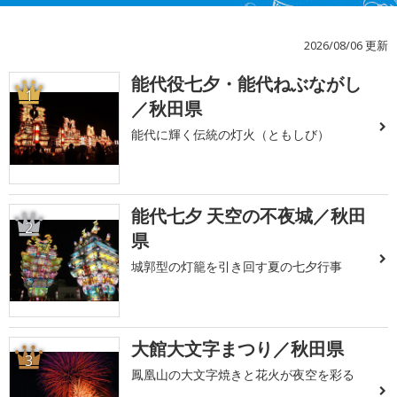
2026/08/06 更新
能代役七夕・能代ねぶながし
1
／秋田県
能代に輝く伝統の灯火（ともしび）
能代七夕 天空の不夜城／秋田
2
県
城郭型の灯籠を引き回す夏の七夕行事
大館大文字まつり／秋田県
3
鳳凰山の大文字焼きと花火が夜空を彩る