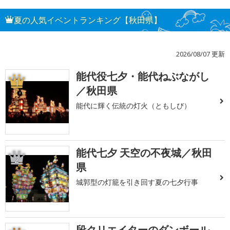
夏の人気イベントランキング【秋田県】
2026/08/07 更新
能代役七夕・能代ねぶながし
1
／秋田県
能代に輝く伝統の灯火（ともしび）
能代七夕 天空の不夜城／秋田
2
県
城郭型の灯籠を引き回す夏の七夕行事
段クリエイターのダンボール