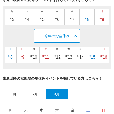
月
火
水
木
金
土
日
8/
8/
8/
8/
8/
8/
8/
3
4
5
6
7
8
9
今年のお盆休み
土
日
月
火
水
木
金
土
日
8/
8/
8/
8/
8/
8/
8/
8/
8/
8
9
10
11
12
13
14
15
16
来週以降の秋田県の夏休みイベントを探している方はこちら！
6月
7月
8月
月
火
水
木
金
土
日