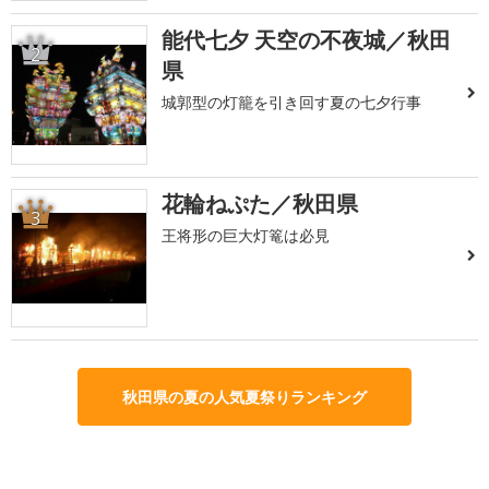
能代七夕 天空の不夜城／秋田
2
県
城郭型の灯籠を引き回す夏の七夕行事
花輪ねぷた／秋田県
3
王将形の巨大灯篭は必見
秋田県の夏の人気夏祭りランキング