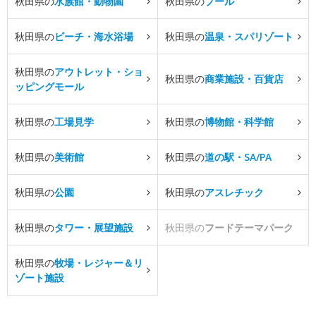
秋田県の
水族館・動物園
秋田県の
プール
秋田県の
ビーチ・海水浴場
秋田県の
温泉・スパリゾート
秋田県の
アウトレット・ショ
秋田県の
商業施設・百貨店
ッピングモール
秋田県の
工場見学
秋田県の
博物館・科学館
秋田県の
美術館
秋田県の
道の駅・SA/PA
秋田県の
公園
秋田県の
アスレチック
秋田県の
タワー・展望施設
秋田県の
フードテーマパーク
秋田県の
牧場・レジャー＆リ
ゾート施設