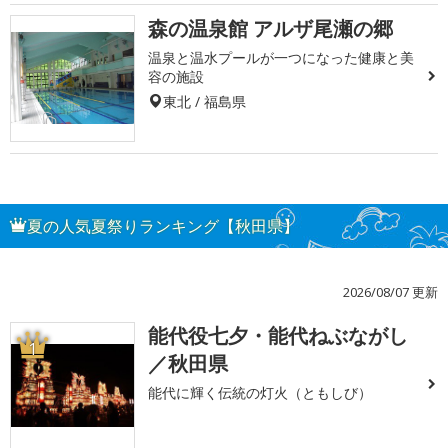
森の温泉館 アルザ尾瀬の郷
温泉と温水プールが一つになった健康と美
容の施設
東北 / 福島県
夏の人気夏祭りランキング【秋田県】
2026/08/07 更新
能代役七夕・能代ねぶながし
1
／秋田県
能代に輝く伝統の灯火（ともしび）