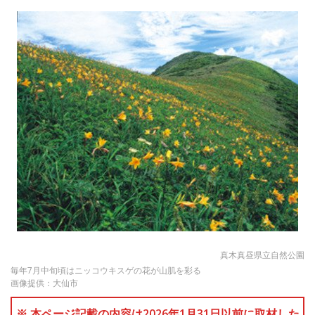
真木真昼県立自然公園
毎年7月中旬頃はニッコウキスゲの花が山肌を彩る
画像提供：大仙市
※ 本ページ記載の内容は2026年1月31日以前に取材した