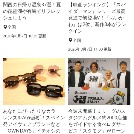
関西の日帰り温泉37選！夏
【映画ランキング】『スパ
の琵琶湖や有馬でリフレッ
イダーマン』シリーズ最高
シュしよう
発進で初登場V！『ちいか
わ』は2位、新作3本がラン
全国
クイン
2026年8月7日 18:25
更新
全国
2026年8月7日 11:00
更新
あなたにぴったりなカラー
今週末開幕！Ｊリーグのス
レンズをAIが診断！スペイン
タジアムグルメ約2000店舗
発アイウェアブランドなど
をガイドする食べログサー
「OWNDAYS」イチオシの
ビス「スタモグ」がローン