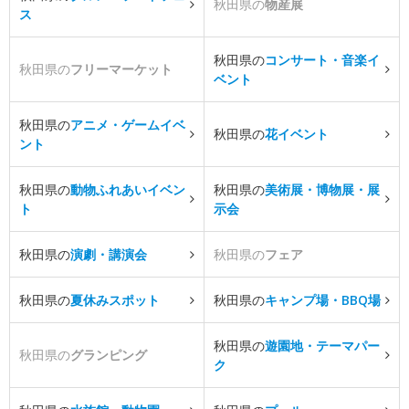
秋田県の
物産展
ス
秋田県の
コンサート・音楽イ
秋田県の
フリーマーケット
ベント
秋田県の
アニメ・ゲームイベ
秋田県の
花イベント
ント
秋田県の
動物ふれあいイベン
秋田県の
美術展・博物展・展
ト
示会
秋田県の
演劇・講演会
秋田県の
フェア
秋田県の
夏休みスポット
秋田県の
キャンプ場・BBQ場
秋田県の
遊園地・テーマパー
秋田県の
グランピング
ク