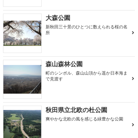
大森公園
新秋田三十景のひとつに数えられる桜の名
所
森山森林公園
町のシンボル、森山山頂から遥か日本海ま
で見渡す
秋田県立北欧の杜公園
爽やかな北欧の風を感じる緑豊かな公園