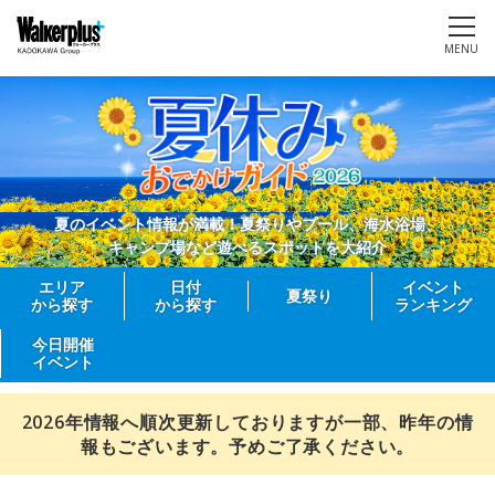
MENU
夏のイベント情報が満載！夏祭りやプール、海水浴場、
キャンプ場など遊べるスポットを大紹介
エリア
日付
イベント
夏祭り
から探す
から探す
ランキング
今日開催
イベント
2026年情報へ順次更新しておりますが一部、昨年の情
報もございます。予めご了承ください。