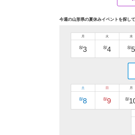
今週の山形県の夏休みイベントを探し
月
火
水
8/
8/
8/
3
4
5
土
日
月
8/
8/
8/
8
9
1