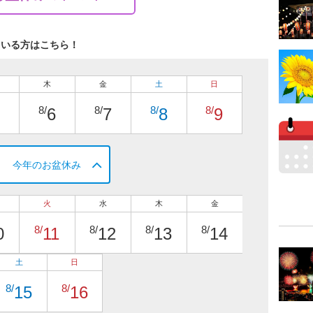
ている方はこちら！
木
金
土
日
8/
8/
8/
8/
6
7
8
9
今年のお盆休み
火
水
木
金
8/
8/
8/
8/
0
11
12
13
14
土
日
8/
8/
15
16