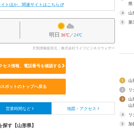
県
サイトほか、関連サイトはこちら
山
4
第
5
明日
36℃
／
24℃
天気情報提供元：株式会社ライフビジネスウェザー
クセス情報、電話番号を確認する
山
1
のスポットのトップへ戻る
リ
2
山
3
山
営業時間など
地図・アクセス
リ
4
加
5
を探す【山形県】