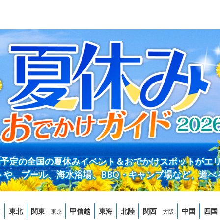
開催予定の全国の夏休みイベント＆おでかけスポットがエ
トや、プール、海水浴場、BBQ・キャンプ場など、遊べ
道
東北
関東
甲信越
東海
北陸
関西
中国
四国
東京
大阪