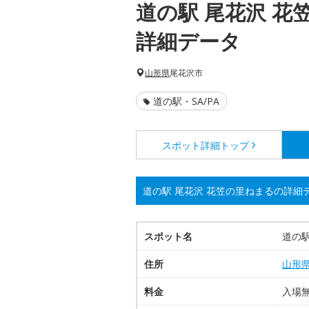
道の駅 尾花沢 花
詳細データ
山形県
尾花沢市
道の駅・SA/PA
スポット詳細
トップ
道の駅 尾花沢 花笠の里ねまるの詳細
スポット名
道の駅
住所
山形
料金
入場