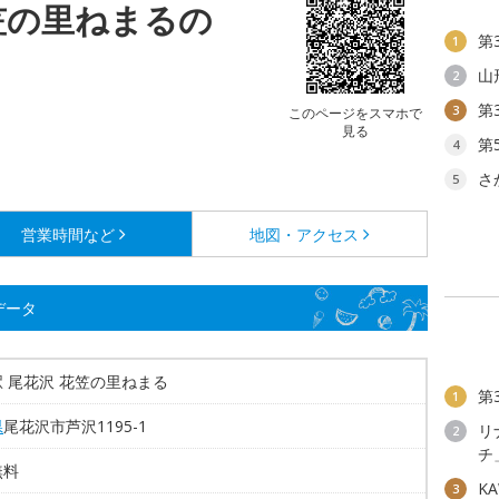
笠の里ねまるの
第
1
山
2
第
3
このページをスマホで
見る
第
4
さ
5
営業時間など
地図・アクセス
データ
 尾花沢 花笠の里ねまる
第
1
県
尾花沢市芦沢1195-1
リ
2
チ
無料
KA
3