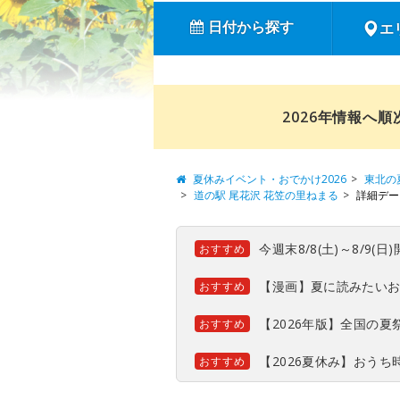
日付から探す
エ
2026年情報へ
夏休みイベント・おでかけ2026
東北の
道の駅 尾花沢 花笠の里ねまる
詳細デー
今週末8/8(土)～8/9
おすすめ
【漫画】夏に読みたい
おすすめ
【2026年版】全国の
おすすめ
【2026夏休み】おう
おすすめ