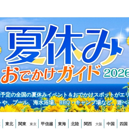
開催予定の全国の夏休みイベント＆おでかけスポットがエ
トや、プール、海水浴場、BBQ・キャンプ場など、遊べ
道
東北
関東
甲信越
東海
北陸
関西
中国
四国
東京
大阪