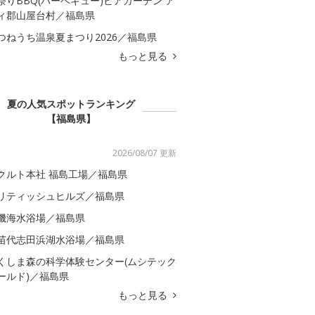
祭りBBQ(バーベキュー)ビアガーデン ア
ィ郡山屋台村／福島県
つねうち温泉夏まつり2026／福島県
もっと見る
夏の人気スポットランキング
【福島県】
2026/08/07 更新
クルト本社 福島工場／福島県
リティッシュヒルズ／福島県
磯海水浴場／福島県
苗代志田浜湖水浴場／福島県
くしま森の科学体験センター(ムシテック
ールド)／福島県
もっと見る