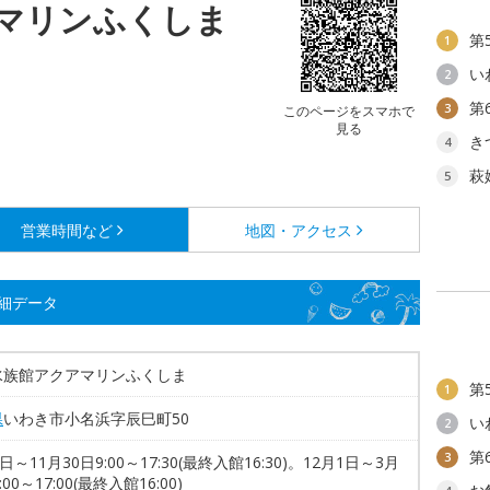
マリンふくしま
第
1
い
2
第
3
このページをスマホで
見る
き
4
萩
5
営業時間など
地図・アクセス
細データ
水族館アクアマリンふくしま
第
1
県
いわき市小名浜字辰巳町50
い
2
第
3
日～11月30日9:00～17:30(最終入館16:30)。12月1日～3月
:00～17:00(最終入館16:00)