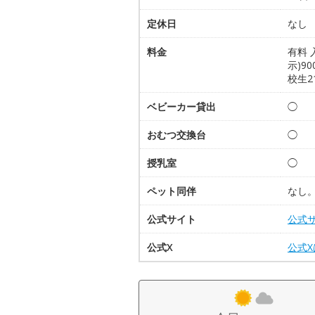
定休日
なし
料金
有料 
示)9
校生2
ベビーカー貸出
◯
おむつ交換台
◯
授乳室
◯
ペット同伴
なし
公式サイト
公式
公式X
公式