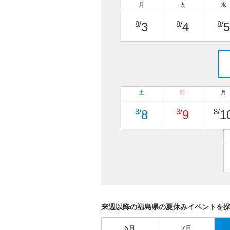
月
火
水
8/
8/
8/
3
4
5
土
日
月
8/
8/
8/
8
9
1
来週以降の福島県の夏休みイベントを
6月
7月