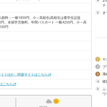
お
4
テ
き
5
入館料：一般1850円、小～高校生(高校生は要学生証提
00円、未就学児無料。年間パスポート 一般4250円、小～高
100円
ヤ
1
。
ブ
2
薄
サイトほか、関連サイトはこちら
3
猪
4
Xはこちら
ふ
5
ワ