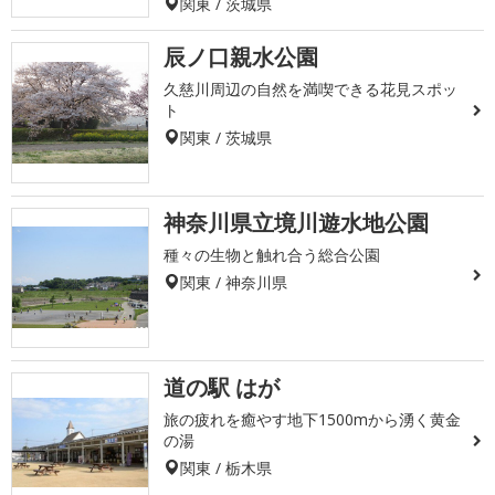
関東 / 茨城県
辰ノ口親水公園
久慈川周辺の自然を満喫できる花見スポッ
ト
関東 / 茨城県
神奈川県立境川遊水地公園
種々の生物と触れ合う総合公園
関東 / 神奈川県
道の駅 はが
旅の疲れを癒やす地下1500mから湧く黄金
の湯
関東 / 栃木県