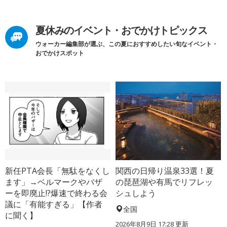
夏休みのイベント・おでかけトピックス
ウォーカー編集部が選ぶ、この夏におすすめしたい旬なイベント・
おでかけスポット
新任PTA会長「無駄をなくし
関西の日帰り温泉33選！夏
ます」→ベルマークやバザ
の琵琶湖や有馬でリフレッ
ーを即廃止!?爆速で終わる会
シュしよう
議に「有能すぎる」【作者
全国
に聞く】
2026年8月9日 17:28
更新