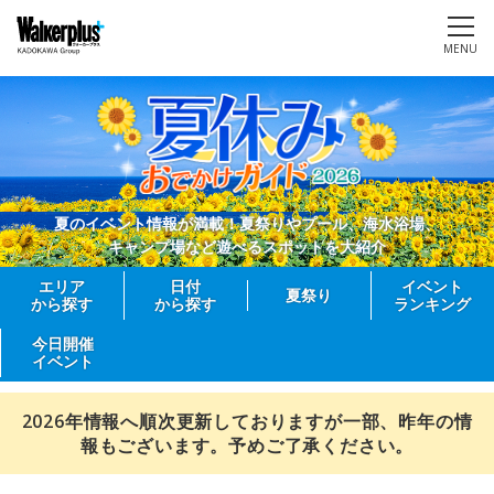
MENU
夏のイベント情報が満載！夏祭りやプール、海水浴場、
キャンプ場など遊べるスポットを大紹介
エリア
日付
イベント
夏祭り
から探す
から探す
ランキング
今日開催
イベント
2026年情報へ順次更新しておりますが一部、昨年の情
報もございます。予めご了承ください。