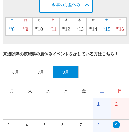
今年のお盆休み
土
日
月
火
水
木
金
土
日
8/
8/
8/
8/
8/
8/
8/
8/
8/
8
9
10
11
12
13
14
15
16
来週以降の茨城県の夏休みイベントを探している方はこちら！
6月
7月
8月
月
火
水
木
金
土
日
1
2
3
4
5
6
7
8
9