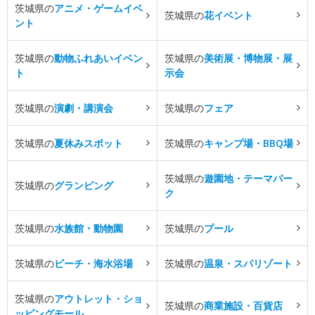
茨城県の
アニメ・ゲームイベ
茨城県の
花イベント
ント
茨城県の
動物ふれあいイベン
茨城県の
美術展・博物展・展
ト
示会
茨城県の
演劇・講演会
茨城県の
フェア
茨城県の
夏休みスポット
茨城県の
キャンプ場・BBQ場
茨城県の
遊園地・テーマパー
茨城県の
グランピング
ク
茨城県の
水族館・動物園
茨城県の
プール
茨城県の
ビーチ・海水浴場
茨城県の
温泉・スパリゾート
茨城県の
アウトレット・ショ
茨城県の
商業施設・百貨店
ッピングモール