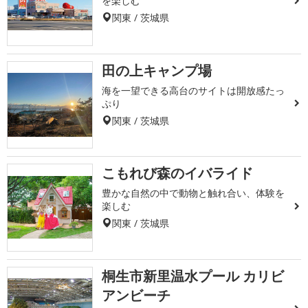
を楽しむ
関東 / 茨城県
田の上キャンプ場
海を一望できる高台のサイトは開放感たっ
ぷり
関東 / 茨城県
こもれび森のイバライド
豊かな自然の中で動物と触れ合い、体験を
楽しむ
関東 / 茨城県
桐生市新里温水プール カリビ
アンビーチ