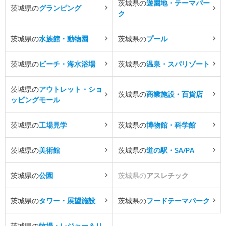
茨城県の
遊園地・テーマパー
茨城県の
グランピング
ク
茨城県の
水族館・動物園
茨城県の
プール
茨城県の
ビーチ・海水浴場
茨城県の
温泉・スパリゾート
茨城県の
アウトレット・ショ
茨城県の
商業施設・百貨店
ッピングモール
茨城県の
工場見学
茨城県の
博物館・科学館
茨城県の
美術館
茨城県の
道の駅・SA/PA
茨城県の
公園
茨城県の
アスレチック
茨城県の
タワー・展望施設
茨城県の
フードテーマパーク
茨城県の
牧場・レジャー＆リ