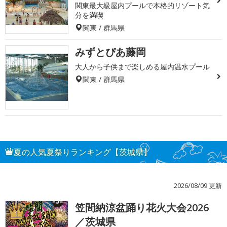
関東最大級屋内プールで本格的リゾート気
分を満喫
関東 / 群馬県
みずとぴあ藤岡
大人から子供まで楽しめる屋内温水プール
関東 / 群馬県
夏の人気夏祭りランキング【茨城県】
2026/08/09 更新
笠間納涼盆踊り花火大会2026
1
／茨城県