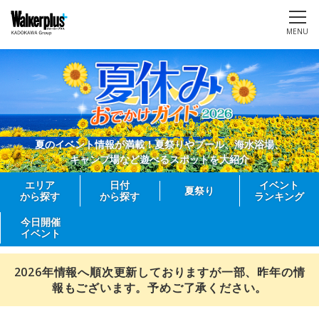
MENU
夏のイベント情報が満載！夏祭りやプール、海水浴場、
キャンプ場など遊べるスポットを大紹介
エリア
日付
イベント
夏祭り
から探す
から探す
ランキング
今日開催
イベント
2026年情報へ順次更新しておりますが一部、昨年の情
報もございます。予めご了承ください。