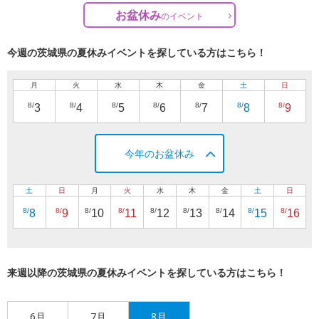
お盆休み
の
イベント
今週の茨城県の夏休みイベントを探している方はこちら！
月
火
水
木
金
土
日
8/
8/
8/
8/
8/
8/
8/
3
4
5
6
7
8
9
今年のお盆休み
土
日
月
火
水
木
金
土
日
8/
8/
8/
8/
8/
8/
8/
8/
8/
8
9
10
11
12
13
14
15
16
来週以降の茨城県の夏休みイベントを探している方はこちら！
6月
7月
8月