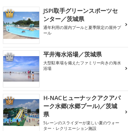
JSPI取手グリーンスポーツセ
1
ンター／茨城県
通年利用の屋内プールと夏季限定の屋外プ
ール
平井海水浴場／茨城県
2
大型駐車場を備えたファミリー向きの海水
浴場
H-NACヒューナックアクアパ
3
ーク水郷(水郷プール)／茨城
県
5レーンのスライダーが楽しい夏のウォー
ター・レクリエーション施設