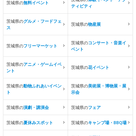
茨城県の
無料イベント
ティビティ
茨城県の
グルメ・フードフェ
茨城県の
物産展
ス
茨城県の
コンサート・音楽イ
茨城県の
フリーマーケット
ベント
茨城県の
アニメ・ゲームイベ
茨城県の
花イベント
ント
茨城県の
動物ふれあいイベン
茨城県の
美術展・博物展・展
ト
示会
茨城県の
演劇・講演会
茨城県の
フェア
茨城県の
夏休みスポット
茨城県の
キャンプ場・BBQ場