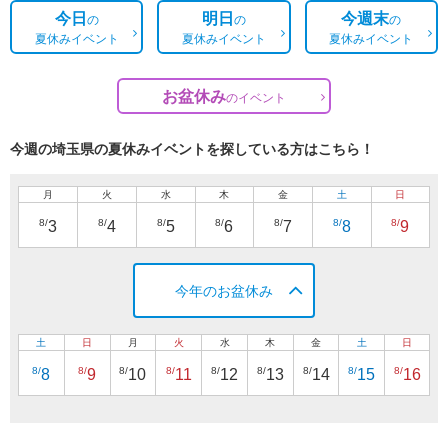
今日
明日
今週末
の
の
の
夏休みイベント
夏休みイベント
夏休みイベント
お盆休み
の
イベント
今週の埼玉県の夏休みイベントを探している方はこちら！
月
火
水
木
金
土
日
8/
8/
8/
8/
8/
8/
8/
3
4
5
6
7
8
9
今年のお盆休み
土
日
月
火
水
木
金
土
日
8/
8/
8/
8/
8/
8/
8/
8/
8/
8
9
10
11
12
13
14
15
16