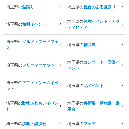
埼玉県の
盆踊り
埼玉県の
屋台のある夏祭り
埼玉県の
体験イベント・アク
埼玉県の
無料イベント
ティビティ
埼玉県の
グルメ・フードフェ
埼玉県の
物産展
ス
埼玉県の
コンサート・音楽イ
埼玉県の
フリーマーケット
ベント
埼玉県の
アニメ・ゲームイベ
埼玉県の
花イベント
ント
埼玉県の
動物ふれあいイベン
埼玉県の
美術展・博物展・展
ト
示会
埼玉県の
演劇・講演会
埼玉県の
フェア