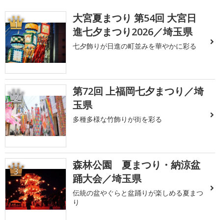
大宮夏まつり 第54回 大宮日
1
進七夕まつり2026／埼玉県
七夕飾りが日進の町並みを華やかに彩る
第72回 上福岡七夕まつり／埼
2
玉県
多種多様な竹飾りが街を彩る
森林公園 夏まつり・納涼盆
3
踊大会／埼玉県
伝統の盆やぐらと盆踊りが楽しめる夏まつ
り