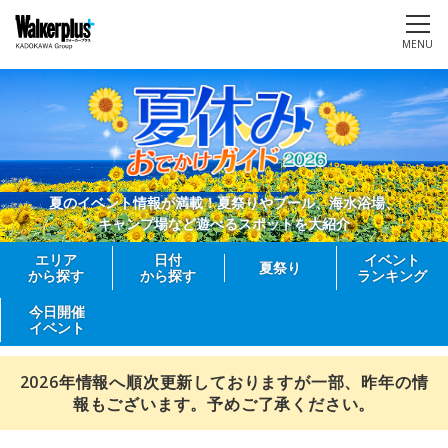
MENU
夏のイベント情報が満載！夏祭りやプール、海水浴場、
キャンプ場など遊べるスポットを大紹介
エリア
日付
イベント
夏祭り
から探す
から探す
ランキング
今日開催
イベント
2026年情報へ順次更新しておりますが一部、昨年の情
報もございます。予めご了承ください。