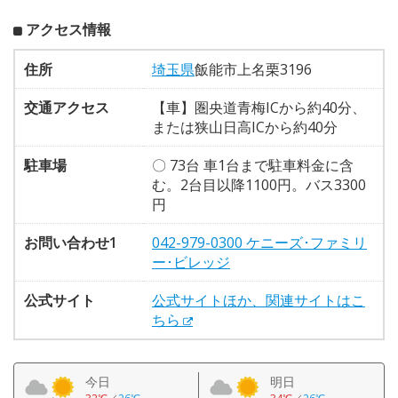
アクセス情報
住所
埼玉県
飯能市上名栗3196
交通アクセス
【車】圏央道青梅ICから約40分、
または狭山日高ICから約40分
駐車場
〇 73台 車1台まで駐車料金に含
む。2台目以降1100円。バス3300
円
お問い合わせ1
042-979-0300 ケニーズ･ファミリ
ー･ビレッジ
公式サイト
公式サイトほか、関連サイトはこ
ちら
今日
明日