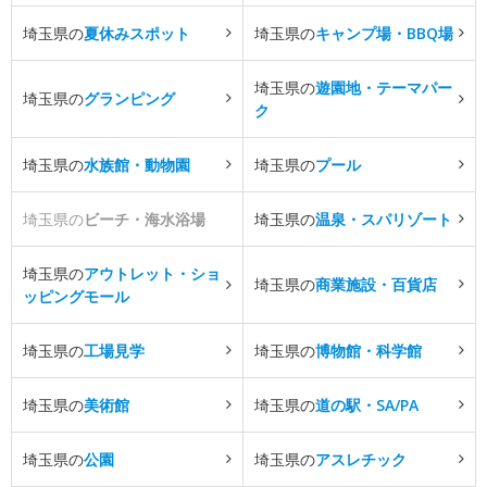
埼玉県の
夏休みスポット
埼玉県の
キャンプ場・BBQ場
埼玉県の
遊園地・テーマパー
埼玉県の
グランピング
ク
埼玉県の
水族館・動物園
埼玉県の
プール
埼玉県の
ビーチ・海水浴場
埼玉県の
温泉・スパリゾート
埼玉県の
アウトレット・ショ
埼玉県の
商業施設・百貨店
ッピングモール
埼玉県の
工場見学
埼玉県の
博物館・科学館
埼玉県の
美術館
埼玉県の
道の駅・SA/PA
埼玉県の
公園
埼玉県の
アスレチック