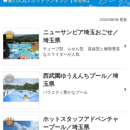
夏の人気スポットランキング【埼玉県】
2026/08/06 更新
ニューサンピア埼玉おごせ／
1
埼玉県
チューブ型、らせん型、直線型と種類豊富
なスライダーが人気
西武園ゆうえんちプール／埼
2
玉県
バラエティ豊かなプール
ホットスタッフアドベンチャ
3
ープール／埼玉県