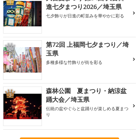
1
進七夕まつり2026／埼玉県
七夕飾りが日進の町並みを華やかに彩る
第72回 上福岡七夕まつり／埼
2
玉県
多種多様な竹飾りが街を彩る
森林公園 夏まつり・納涼盆
3
踊大会／埼玉県
伝統の盆やぐらと盆踊りが楽しめる夏まつ
り