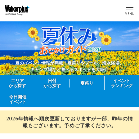
MENU
夏のイベント情報が満載！夏祭りやプール、海水浴場、
キャンプ場など遊べるスポットを大紹介
エリア
日付
イベント
夏祭り
から探す
から探す
ランキング
今日開催
イベント
2026年情報へ順次更新しておりますが一部、昨年の情
報もございます。予めご了承ください。