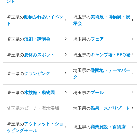
ント
埼玉県の
動物ふれあいイベン
埼玉県の
美術展・博物展・展
ト
示会
埼玉県の
演劇・講演会
埼玉県の
フェア
埼玉県の
夏休みスポット
埼玉県の
キャンプ場・BBQ場
埼玉県の
遊園地・テーマパー
埼玉県の
グランピング
ク
埼玉県の
水族館・動物園
埼玉県の
プール
埼玉県の
ビーチ・海水浴場
埼玉県の
温泉・スパリゾート
埼玉県の
アウトレット・ショ
埼玉県の
商業施設・百貨店
ッピングモール