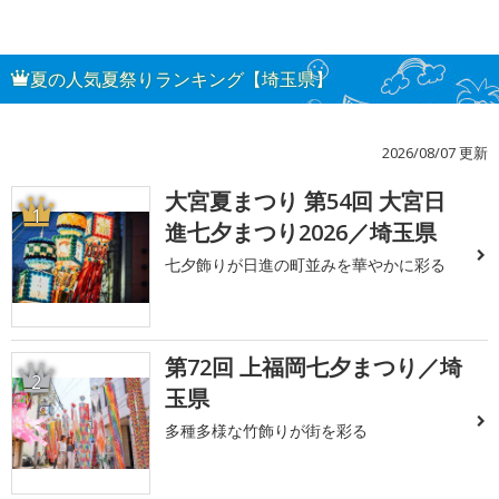
夏の人気夏祭りランキング【埼玉県】
2026/08/07 更新
大宮夏まつり 第54回 大宮日
1
進七夕まつり2026／埼玉県
七夕飾りが日進の町並みを華やかに彩る
第72回 上福岡七夕まつり／埼
2
玉県
多種多様な竹飾りが街を彩る