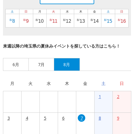
土
日
月
火
水
木
金
土
日
8/
8/
8/
8/
8/
8/
8/
8/
8/
8
9
10
11
12
13
14
15
16
来週以降の埼玉県の夏休みイベントを探している方はこちら！
6月
7月
8月
月
火
水
木
金
土
日
1
2
3
4
5
6
7
8
9