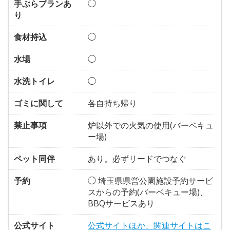
手ぶらプランあ
◯
り
食材持込
◯
水場
◯
水洗トイレ
◯
ゴミに関して
各自持ち帰り
禁止事項
炉以外での火気の使用(バーベキュ
ー場)
ペット同伴
あり。必ずリードでつなぐ
予約
◯ 埼玉県県営公園施設予約サービ
スからの予約(バーベキュー場)、
BBQサービスあり
公式サイト
公式サイトほか、関連サイトはこ