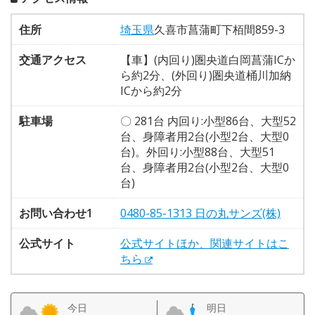
住所
埼玉県
久喜市菖蒲町下栢間859-3
交通アクセス
【車】(内回り)圏央道白岡菖蒲ICか
ら約2分、(外回り)圏央道桶川加納
ICから約2分
駐車場
〇 281台 内回り:小型86台、大型52
台、身障者用2台(小型2台、大型0
台)。外回り:小型88台、大型51
台、身障者用2台(小型2台、大型0
台)
お問い合わせ1
0480-85-1313 日の丸サンズ(株)
公式サイト
公式サイトほか、関連サイトはこ
ちら
今日
明日