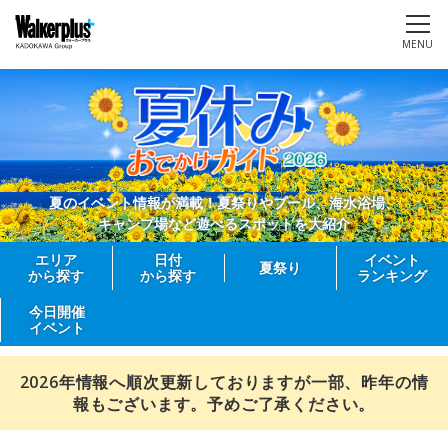
MENU
夏のイベント情報が満載！夏祭りやプール、海水浴場、
キャンプ場など遊べるスポットを大紹介
エリア
日付
イベント
夏祭り
から探す
から探す
ランキング
今日開催
イベント
2026年情報へ順次更新しておりますが一部、昨年の情
報もございます。予めご了承ください。