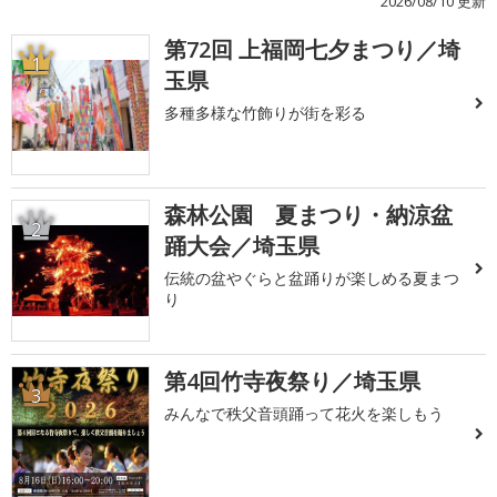
2026/08/10 更新
第72回 上福岡七夕まつり／埼
1
玉県
多種多様な竹飾りが街を彩る
森林公園 夏まつり・納涼盆
2
踊大会／埼玉県
伝統の盆やぐらと盆踊りが楽しめる夏まつ
り
第4回竹寺夜祭り／埼玉県
3
みんなで秩父音頭踊って花火を楽しもう