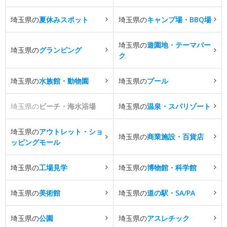
埼玉県の
夏休みスポット
埼玉県の
キャンプ場・BBQ場
埼玉県の
遊園地・テーマパー
埼玉県の
グランピング
ク
埼玉県の
水族館・動物園
埼玉県の
プール
埼玉県の
ビーチ・海水浴場
埼玉県の
温泉・スパリゾート
埼玉県の
アウトレット・ショ
埼玉県の
商業施設・百貨店
ッピングモール
埼玉県の
工場見学
埼玉県の
博物館・科学館
埼玉県の
美術館
埼玉県の
道の駅・SA/PA
埼玉県の
公園
埼玉県の
アスレチック