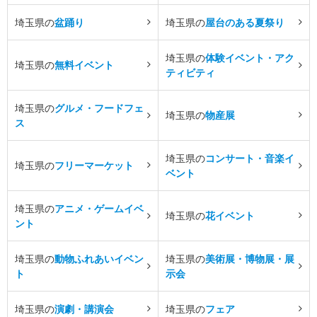
埼玉県の
盆踊り
埼玉県の
屋台のある夏祭り
埼玉県の
体験イベント・アク
埼玉県の
無料イベント
ティビティ
埼玉県の
グルメ・フードフェ
埼玉県の
物産展
ス
埼玉県の
コンサート・音楽イ
埼玉県の
フリーマーケット
ベント
埼玉県の
アニメ・ゲームイベ
埼玉県の
花イベント
ント
埼玉県の
動物ふれあいイベン
埼玉県の
美術展・博物展・展
ト
示会
埼玉県の
演劇・講演会
埼玉県の
フェア