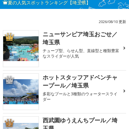
夏の人気スポットランキング【埼玉県】
2026/08/10 更新
ニューサンピア埼玉おごせ／
1
埼玉県
チューブ型、らせん型、直線型と種類豊富
なスライダーが人気
ホットスタッフアドベンチャ
2
ープール／埼玉県
多彩なプールと3種類のウォータースライ
ダー
西武園ゆうえんちプール／埼
3
玉県