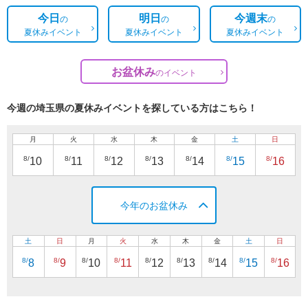
今日
明日
今週末
の
の
の
夏休みイベント
夏休みイベント
夏休みイベント
お盆休み
の
イベント
今週の埼玉県の夏休みイベントを探している方はこちら！
月
火
水
木
金
土
日
8/
8/
8/
8/
8/
8/
8/
10
11
12
13
14
15
16
今年のお盆休み
土
日
月
火
水
木
金
土
日
8/
8/
8/
8/
8/
8/
8/
8/
8/
8
9
10
11
12
13
14
15
16