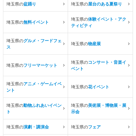
埼玉県の
盆踊り
埼玉県の
屋台のある夏祭り
埼玉県の
体験イベント・アク
埼玉県の
無料イベント
ティビティ
埼玉県の
グルメ・フードフェ
埼玉県の
物産展
ス
埼玉県の
コンサート・音楽イ
埼玉県の
フリーマーケット
ベント
埼玉県の
アニメ・ゲームイベ
埼玉県の
花イベント
ント
埼玉県の
動物ふれあいイベン
埼玉県の
美術展・博物展・展
ト
示会
埼玉県の
演劇・講演会
埼玉県の
フェア