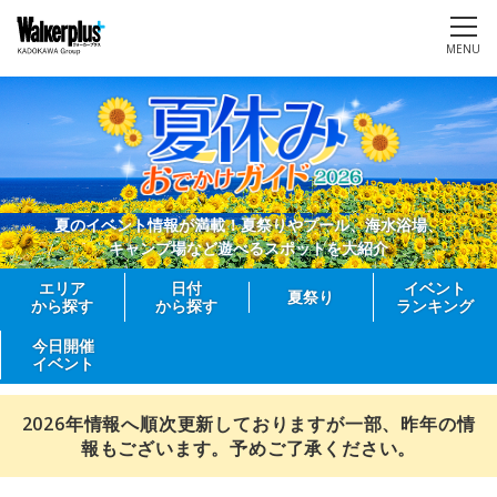
MENU
夏のイベント情報が満載！夏祭りやプール、海水浴場、
キャンプ場など遊べるスポットを大紹介
エリア
日付
イベント
夏祭り
から探す
から探す
ランキング
今日開催
イベント
2026年情報へ順次更新しておりますが一部、昨年の情
報もございます。予めご了承ください。