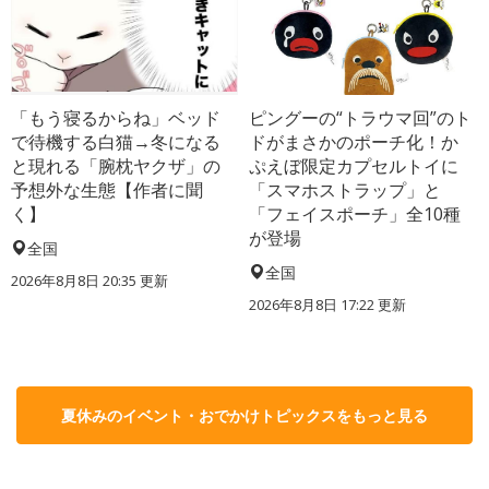
「もう寝るからね」ベッド
ピングーの“トラウマ回”のト
で待機する白猫→冬になる
ドがまさかのポーチ化！か
と現れる「腕枕ヤクザ」の
ぷえぼ限定カプセルトイに
予想外な生態【作者に聞
「スマホストラップ」と
く】
「フェイスポーチ」全10種
が登場
全国
全国
2026年8月8日 20:35
更新
2026年8月8日 17:22
更新
夏休みのイベント・おでかけトピックスをもっと見る