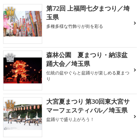
第72回 上福岡七夕まつり／埼
1
玉県
多種多様な竹飾りが街を彩る
森林公園 夏まつり・納涼盆
2
踊大会／埼玉県
伝統の盆やぐらと盆踊りが楽しめる夏まつ
り
大宮夏まつり 第30回東大宮サ
3
マーフェスティバル／埼玉県
盆踊りで盛り上がろう！