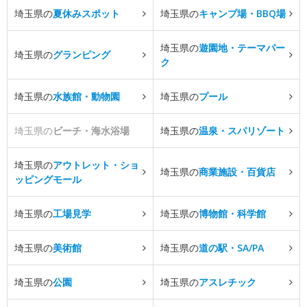
埼玉県の
夏休みスポット
埼玉県の
キャンプ場・BBQ場
埼玉県の
遊園地・テーマパー
埼玉県の
グランピング
ク
埼玉県の
水族館・動物園
埼玉県の
プール
埼玉県の
ビーチ・海水浴場
埼玉県の
温泉・スパリゾート
埼玉県の
アウトレット・ショ
埼玉県の
商業施設・百貨店
ッピングモール
埼玉県の
工場見学
埼玉県の
博物館・科学館
埼玉県の
美術館
埼玉県の
道の駅・SA/PA
埼玉県の
公園
埼玉県の
アスレチック