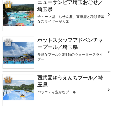
ニューサンピア埼玉おごせ／
1
埼玉県
チューブ型、らせん型、直線型と種類豊富
なスライダーが人気
ホットスタッフアドベンチャ
2
ープール／埼玉県
多彩なプールと3種類のウォータースライ
ダー
西武園ゆうえんちプール／埼
3
玉県
バラエティ豊かなプール