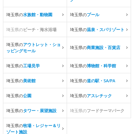
埼玉県の
水族館・動物園
埼玉県の
プール
埼玉県の
ビーチ・海水浴場
埼玉県の
温泉・スパリゾート
埼玉県の
アウトレット・ショ
埼玉県の
商業施設・百貨店
ッピングモール
埼玉県の
工場見学
埼玉県の
博物館・科学館
埼玉県の
美術館
埼玉県の
道の駅・SA/PA
埼玉県の
公園
埼玉県の
アスレチック
埼玉県の
タワー・展望施設
埼玉県の
フードテーマパーク
埼玉県の
牧場・レジャー＆リ
ゾート施設