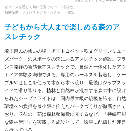
フォレストアドベンチャー・秩父
全コースを通して高い位置でのコース設計だ
画像提供：フォレストアドベンチャー・秩父
子どもから大人まで楽しめる森のア
スレチック
埼玉県民の憩いの場「埼玉トヨペット秩父グリーンミュー
ズパーク」のスポーツの森にあるアスレチック施設。フラ
ンス発祥の新感覚アスレチックで、自然と一体化したアウ
トドア体験を満喫できる。専用のハーネスを装着し、ケー
ブルやはしごを使って木から木へ渡り、最後はジップスラ
イドで滑り降りる。植林と自然林が混在する森の中に設け
られたジップスライドは、国内最大級の規模を誇る。自然
環境への負担を最小限に抑えたパークづくりが徹底されて
おり、収益の一部は森林整備費に充てるなど、「持続可能
な森林管理」を実践する施設として、環境に配慮した運営
を行っている。