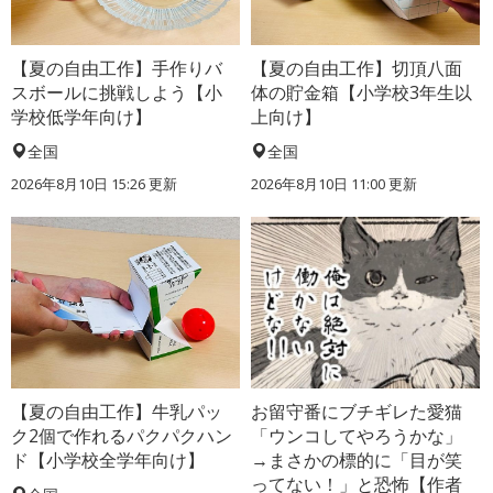
【夏の自由工作】手作りバ
【夏の自由工作】切頂八面
スボールに挑戦しよう【小
体の貯金箱【小学校3年生以
学校低学年向け】
上向け】
全国
全国
2026年8月10日 15:26
更新
2026年8月10日 11:00
更新
【夏の自由工作】牛乳パッ
お留守番にブチギレた愛猫
ク2個で作れるパクパクハン
「ウンコしてやろうかな」
ド【小学校全学年向け】
→まさかの標的に「目が笑
ってない！」と恐怖【作者