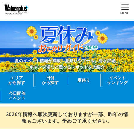
MENU
夏のイベント情報が満載！夏祭りやプール、海水浴場、
キャンプ場など遊べるスポットを大紹介
エリア
日付
イベント
夏祭り
から探す
から探す
ランキング
今日開催
イベント
2026年情報へ順次更新しておりますが一部、昨年の情
報もございます。予めご了承ください。