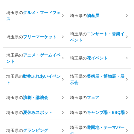
埼玉県の
グルメ・フードフェ
埼玉県の
物産展
ス
埼玉県の
コンサート・音楽イ
埼玉県の
フリーマーケット
ベント
埼玉県の
アニメ・ゲームイベ
埼玉県の
花イベント
ント
埼玉県の
動物ふれあいイベン
埼玉県の
美術展・博物展・展
ト
示会
埼玉県の
演劇・講演会
埼玉県の
フェア
埼玉県の
夏休みスポット
埼玉県の
キャンプ場・BBQ場
埼玉県の
遊園地・テーマパー
埼玉県の
グランピング
ク