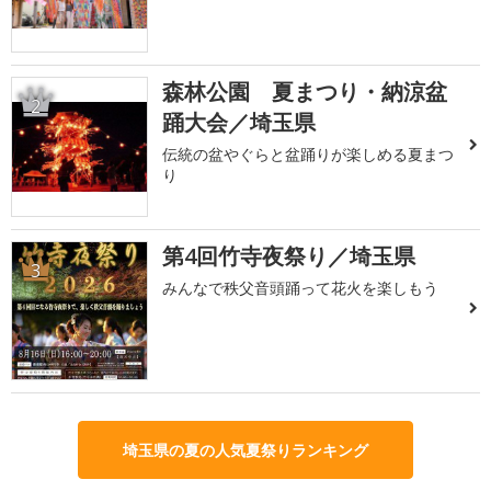
森林公園 夏まつり・納涼盆
2
踊大会／埼玉県
伝統の盆やぐらと盆踊りが楽しめる夏まつ
り
第4回竹寺夜祭り／埼玉県
3
みんなで秩父音頭踊って花火を楽しもう
埼玉県の夏の人気夏祭りランキング