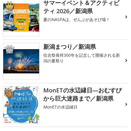
サマーイベント＆アクティビ
1
ティ 2026／新潟県
夏のNASPAは、ぜんぶがあそび場！
新潟まつり／新潟県
2
住吉祭発祥300年を記念して開催される新
潟の夏祭り
MonETの水辺縁日―おむすび
3
から巨大迷路まで／新潟県
MonETの水辺縁日