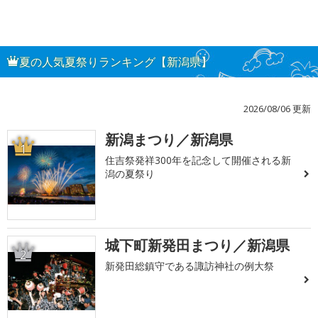
夏の人気夏祭りランキング【新潟県】
2026/08/06 更新
新潟まつり／新潟県
1
住吉祭発祥300年を記念して開催される新
潟の夏祭り
城下町新発田まつり／新潟県
2
新発田総鎮守である諏訪神社の例大祭