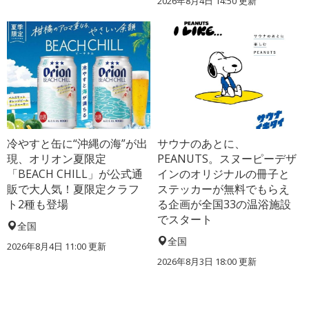
2026年8月4日 14:50
更新
冷やすと缶に“沖縄の海”が出
サウナのあとに、
現、オリオン夏限定
PEANUTS。スヌーピーデザ
「BEACH CHILL」が公式通
インのオリジナルの冊子と
販で大人気！夏限定クラフ
ステッカーが無料でもらえ
ト2種も登場
る企画が全国33の温浴施設
でスタート
全国
全国
2026年8月4日 11:00
更新
2026年8月3日 18:00
更新