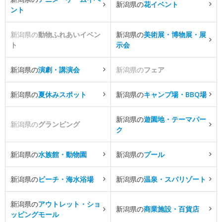
新潟県の
花イベント
ント
新潟県の
動物ふれあいイベン
新潟県の
美術展・博物展・展
ト
示会
新潟県の
演劇・講演会
新潟県の
フェア
新潟県の
夏休みスポット
新潟県の
キャンプ場・BBQ場
新潟県の
遊園地・テーマパー
新潟県の
グランピング
ク
新潟県の
水族館・動物園
新潟県の
プール
新潟県の
ビーチ・海水浴場
新潟県の
温泉・スパリゾート
新潟県の
アウトレット・ショ
新潟県の
商業施設・百貨店
ッピングモール