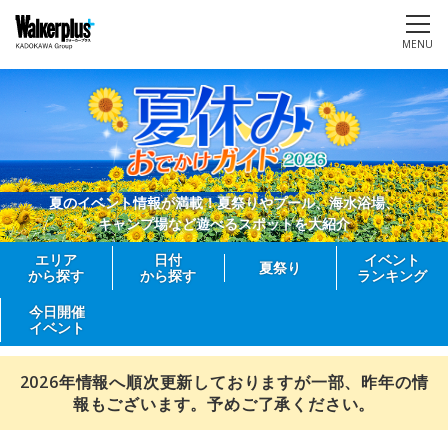
MENU
夏のイベント情報が満載！夏祭りやプール、海水浴場、
キャンプ場など遊べるスポットを大紹介
エリア
日付
イベント
夏祭り
から探す
から探す
ランキング
今日開催
イベント
2026年情報へ順次更新しておりますが一部、昨年の情
報もございます。予めご了承ください。