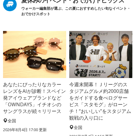
夏休みのイベント・おでかけトピックス
ウォーカー編集部が選ぶ、この夏におすすめしたい旬なイベント・
おでかけスポット
あなたにぴったりなカラー
今週末開幕！Ｊリーグのス
レンズをAIが診断！スペイン
タジアムグルメ約2000店舗
発アイウェアブランドなど
をガイドする食べログサー
「OWNDAYS」イチオシの
ビス「スタモグ」がローン
サングラスが続々リリース
チ！“おいしい”をスタジアム
観戦の入り口に
全国
全国
2026年8月4日 17:00
更新