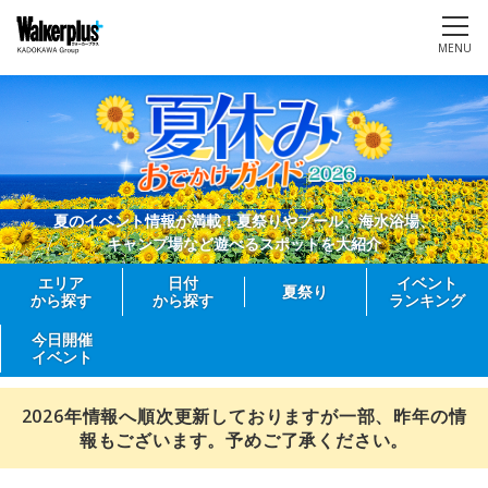
MENU
夏のイベント情報が満載！夏祭りやプール、海水浴場、
キャンプ場など遊べるスポットを大紹介
エリア
日付
イベント
夏祭り
から探す
から探す
ランキング
今日開催
イベント
2026年情報へ順次更新しておりますが一部、昨年の情
報もございます。予めご了承ください。