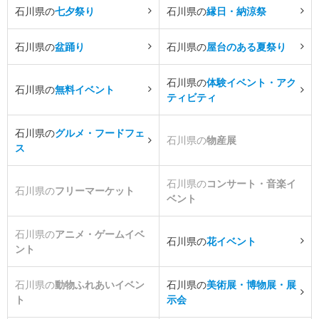
石川県の
七夕祭り
石川県の
縁日・納涼祭
石川県の
盆踊り
石川県の
屋台のある夏祭り
石川県の
体験イベント・アク
石川県の
無料イベント
ティビティ
石川県の
グルメ・フードフェ
石川県の
物産展
ス
石川県の
コンサート・音楽イ
石川県の
フリーマーケット
ベント
石川県の
アニメ・ゲームイベ
石川県の
花イベント
ント
石川県の
動物ふれあいイベン
石川県の
美術展・博物展・展
ト
示会