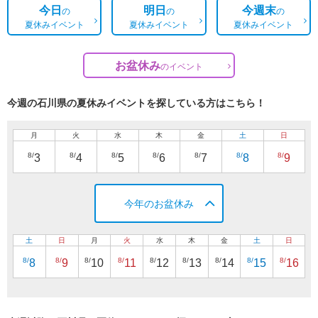
今日
明日
今週末
の
の
の
夏休みイベント
夏休みイベント
夏休みイベント
お盆休み
の
イベント
今週の石川県の夏休みイベントを探している方はこちら！
月
火
水
木
金
土
日
8/
8/
8/
8/
8/
8/
8/
3
4
5
6
7
8
9
今年のお盆休み
土
日
月
火
水
木
金
土
日
8/
8/
8/
8/
8/
8/
8/
8/
8/
8
9
10
11
12
13
14
15
16