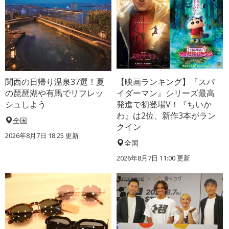
関西の日帰り温泉37選！夏
【映画ランキング】『スパ
の琵琶湖や有馬でリフレッ
イダーマン』シリーズ最高
シュしよう
発進で初登場V！『ちいか
わ』は2位、新作3本がラン
全国
クイン
2026年8月7日 18:25
更新
全国
2026年8月7日 11:00
更新