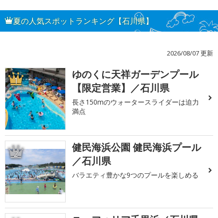
夏の人気スポットランキング【石川県】
2026/08/07 更新
ゆのくに天祥ガーデンプール
1
【限定営業】／石川県
長さ150mのウォータースライダーは迫力
満点
健民海浜公園 健民海浜プール
2
／石川県
バラエティ豊かな9つのプールを楽しめる