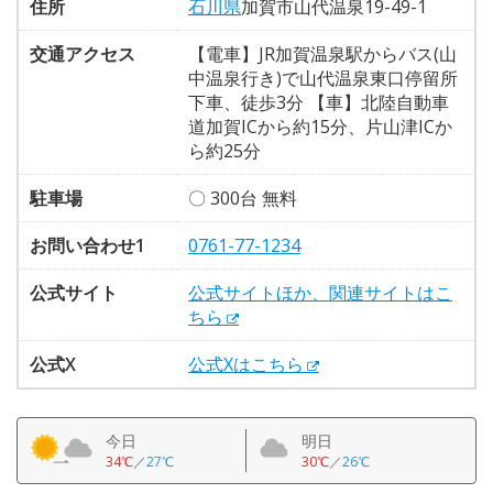
住所
石川県
加賀市山代温泉19-49-1
交通アクセス
【電車】JR加賀温泉駅からバス(山
中温泉行き)で山代温泉東口停留所
下車、徒歩3分 【車】北陸自動車
道加賀ICから約15分、片山津ICか
ら約25分
駐車場
〇 300台 無料
お問い合わせ1
0761-77-1234
公式サイト
公式サイトほか、関連サイトはこ
ちら
公式X
公式Xはこちら
今日
明日
34℃
／
27℃
30℃
／
26℃