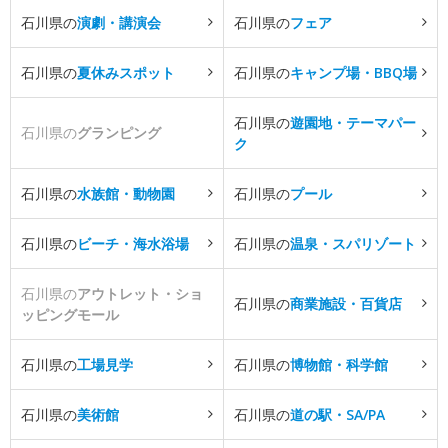
石川県の
演劇・講演会
石川県の
フェア
石川県の
夏休みスポット
石川県の
キャンプ場・BBQ場
石川県の
遊園地・テーマパー
石川県の
グランピング
ク
石川県の
水族館・動物園
石川県の
プール
石川県の
ビーチ・海水浴場
石川県の
温泉・スパリゾート
石川県の
アウトレット・ショ
石川県の
商業施設・百貨店
ッピングモール
石川県の
工場見学
石川県の
博物館・科学館
石川県の
美術館
石川県の
道の駅・SA/PA