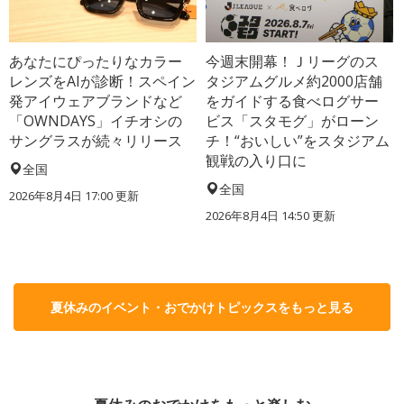
あなたにぴったりなカラー
今週末開幕！Ｊリーグのス
レンズをAIが診断！スペイン
タジアムグルメ約2000店舗
発アイウェアブランドなど
をガイドする食べログサー
「OWNDAYS」イチオシの
ビス「スタモグ」がローン
サングラスが続々リリース
チ！“おいしい”をスタジアム
観戦の入り口に
全国
全国
2026年8月4日 17:00
更新
2026年8月4日 14:50
更新
夏休みのイベント・おでかけトピックスをもっと見る