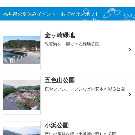
福井県の夏休みイベント・おでかけスポット
金ヶ崎緑地
敦賀港を一望できる緑地公園
五色山公園
桜やツツジ、コブシなどの花木が彩る公園
小浜公園
歴史の足跡を偲ぶ小浜湾に面した公園