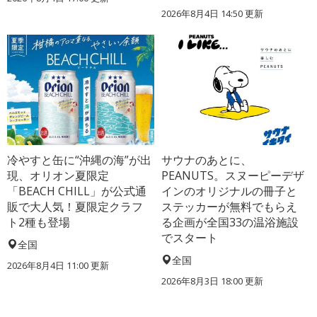
2026年8月4日 14:50
更新
冷やすと缶に“沖縄の海”が出
サウナのあとに、
現、オリオン夏限定
PEANUTS。スヌーピーデザ
「BEACH CHILL」が公式通
インのオリジナルの冊子と
販で大人気！夏限定クラフ
ステッカーが無料でもらえ
ト2種も登場
る企画が全国33の温浴施設
でスタート
全国
全国
2026年8月4日 11:00
更新
2026年8月3日 18:00
更新