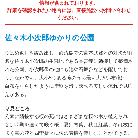
情報が含まれております。
詳細を確認されたい場合には、直接施設へお問い合わせ
ください。
佐々木小次郎ゆかりの公園
つばめ返しを編み出し、巌流島での宮本武蔵との対決が有
名な佐々木小次郎の生誕地である高善寺に隣接して整備さ
れた公園。小次郎像の他にも池や石舞台などを配してお
り、なかでも、大小5つある滝のうち最も大きい布滝は、
白布を垂らしたように岸壁を滑り落ちる美しい流れで見応
えがある。
見どころ
公園に隣接する桜の苑にはさまざまな桜の木が植えられ、
春は時期を違えて咲く桜、夏は青葉、秋は紅葉、冬は枝に
咲く雪の花と四季折々に桜の表情を楽しむことができる。