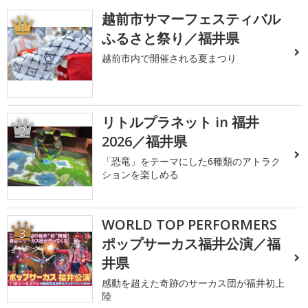
越前市サマーフェスティバル
1
ふるさと祭り／福井県
越前市内で開催される夏まつり
リトルプラネット in 福井
2
2026／福井県
「恐竜」をテーマにした6種類のアトラク
ションを楽しめる
WORLD TOP PERFORMERS
3
ポップサーカス福井公演／福
井県
感動を超えた奇跡のサーカス団が福井初上
陸