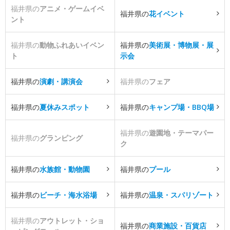
福井県の
アニメ・ゲームイベ
福井県の
花イベント
ント
福井県の
動物ふれあいイベン
福井県の
美術展・博物展・展
ト
示会
福井県の
演劇・講演会
福井県の
フェア
福井県の
夏休みスポット
福井県の
キャンプ場・BBQ場
福井県の
遊園地・テーマパー
福井県の
グランピング
ク
福井県の
水族館・動物園
福井県の
プール
福井県の
ビーチ・海水浴場
福井県の
温泉・スパリゾート
福井県の
アウトレット・ショ
福井県の
商業施設・百貨店