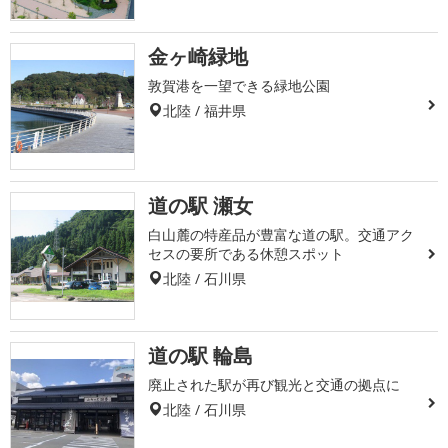
金ヶ崎緑地
敦賀港を一望できる緑地公園
北陸 / 福井県
道の駅 瀬女
白山麓の特産品が豊富な道の駅。交通アク
セスの要所である休憩スポット
北陸 / 石川県
道の駅 輪島
廃止された駅が再び観光と交通の拠点に
北陸 / 石川県