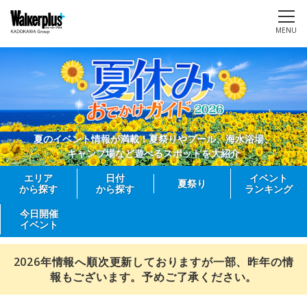
MENU
夏のイベント情報が満載！夏祭りやプール、海水浴場、
キャンプ場など遊べるスポットを大紹介
エリア
日付
イベント
夏祭り
から探す
から探す
ランキング
今日開催
イベント
2026年情報へ順次更新しておりますが一部、昨年の情
報もございます。予めご了承ください。