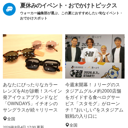
夏休みのイベント・おでかけトピックス
ウォーカー編集部が選ぶ、この夏におすすめしたい旬なイベント・
おでかけスポット
あなたにぴったりなカラー
今週末開幕！Ｊリーグのス
レンズをAIが診断！スペイン
タジアムグルメ約2000店舗
発アイウェアブランドなど
をガイドする食べログサー
「OWNDAYS」イチオシの
ビス「スタモグ」がローン
サングラスが続々リリース
チ！“おいしい”をスタジアム
観戦の入り口に
全国
全国
2026年8月4日 17:00
更新