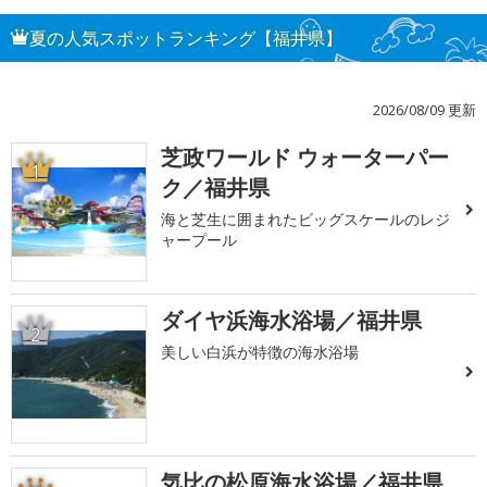
夏の人気スポットランキング【福井県】
2026/08/09 更新
芝政ワールド ウォーターパー
1
ク／福井県
海と芝生に囲まれたビッグスケールのレジ
ャープール
ダイヤ浜海水浴場／福井県
2
美しい白浜が特徴の海水浴場
気比の松原海水浴場／福井県