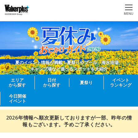
MENU
夏のイベント情報が満載！夏祭りやプール、海水浴場、
キャンプ場など遊べるスポットを大紹介
エリア
日付
イベント
夏祭り
から探す
から探す
ランキング
今日開催
イベント
2026年情報へ順次更新しておりますが一部、昨年の情
報もございます。予めご了承ください。