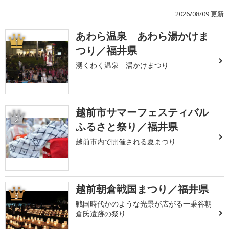
2026/08/09 更新
あわら温泉 あわら湯かけま
1
つり／福井県
湧くわく温泉 湯かけまつり
越前市サマーフェスティバル
2
ふるさと祭り／福井県
越前市内で開催される夏まつり
越前朝倉戦国まつり／福井県
3
戦国時代かのような光景が広がる一乗谷朝
倉氏遺跡の祭り