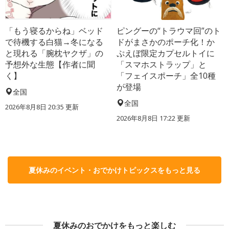
「もう寝るからね」ベッド
ピングーの“トラウマ回”のト
で待機する白猫→冬になる
ドがまさかのポーチ化！か
と現れる「腕枕ヤクザ」の
ぷえぼ限定カプセルトイに
予想外な生態【作者に聞
「スマホストラップ」と
く】
「フェイスポーチ」全10種
が登場
全国
全国
2026年8月8日 20:35
更新
2026年8月8日 17:22
更新
夏休みのイベント・おでかけトピックスをもっと見る
夏休みのおでかけをもっと楽しむ