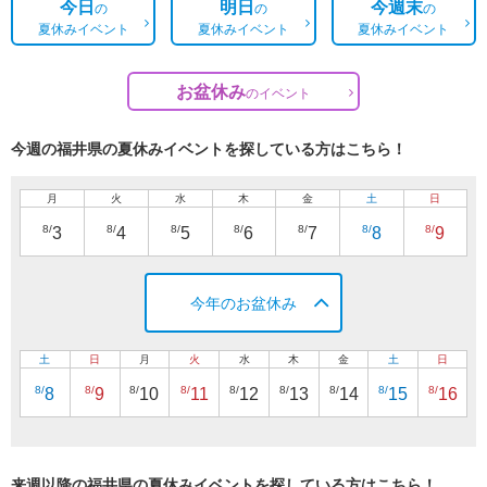
今日
明日
今週末
の
の
の
夏休みイベント
夏休みイベント
夏休みイベント
お盆休み
の
イベント
今週の福井県の夏休みイベントを探している方はこちら！
月
火
水
木
金
土
日
8/
8/
8/
8/
8/
8/
8/
3
4
5
6
7
8
9
今年のお盆休み
土
日
月
火
水
木
金
土
日
8/
8/
8/
8/
8/
8/
8/
8/
8/
8
9
10
11
12
13
14
15
16
来週以降の福井県の夏休みイベントを探している方はこちら！