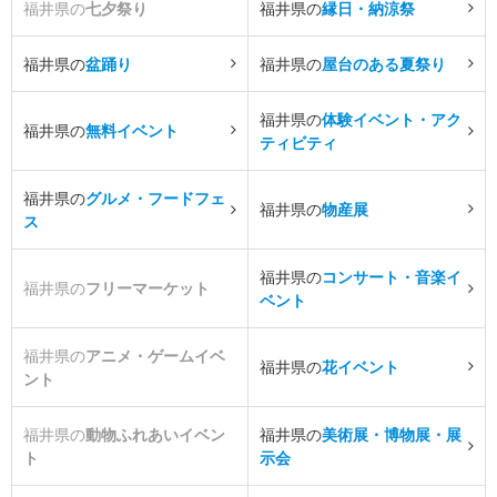
福井県の
七夕祭り
福井県の
縁日・納涼祭
福井県の
盆踊り
福井県の
屋台のある夏祭り
福井県の
体験イベント・アク
福井県の
無料イベント
ティビティ
福井県の
グルメ・フードフェ
福井県の
物産展
ス
福井県の
コンサート・音楽イ
福井県の
フリーマーケット
ベント
福井県の
アニメ・ゲームイベ
福井県の
花イベント
ント
福井県の
動物ふれあいイベン
福井県の
美術展・博物展・展
ト
示会