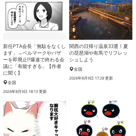
新任PTA会長「無駄をなくし
関西の日帰り温泉33選！夏
ます」→ベルマークやバザ
の琵琶湖や有馬でリフレッ
ーを即廃止!?爆速で終わる会
シュしよう
議に「有能すぎる」【作者
全国
に聞く】
2026年8月9日 17:28
更新
全国
2026年8月9日 18:13
更新