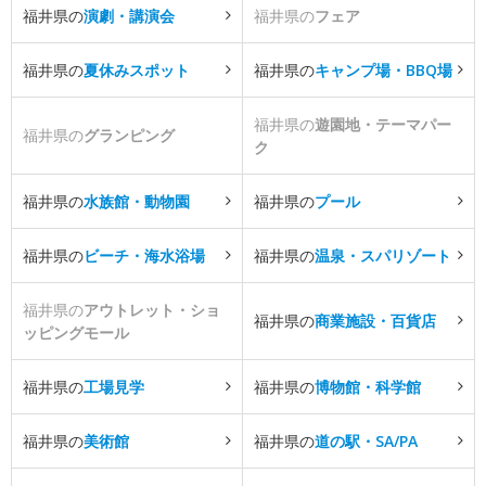
福井県の
演劇・講演会
福井県の
フェア
福井県の
夏休みスポット
福井県の
キャンプ場・BBQ場
福井県の
遊園地・テーマパー
福井県の
グランピング
ク
福井県の
水族館・動物園
福井県の
プール
福井県の
ビーチ・海水浴場
福井県の
温泉・スパリゾート
福井県の
アウトレット・ショ
福井県の
商業施設・百貨店
ッピングモール
福井県の
工場見学
福井県の
博物館・科学館
福井県の
美術館
福井県の
道の駅・SA/PA