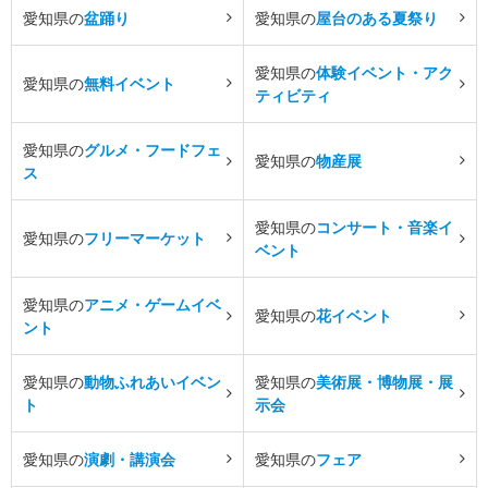
愛知県の
盆踊り
愛知県の
屋台のある夏祭り
愛知県の
体験イベント・アク
愛知県の
無料イベント
ティビティ
愛知県の
グルメ・フードフェ
愛知県の
物産展
ス
愛知県の
コンサート・音楽イ
愛知県の
フリーマーケット
ベント
愛知県の
アニメ・ゲームイベ
愛知県の
花イベント
ント
愛知県の
動物ふれあいイベン
愛知県の
美術展・博物展・展
ト
示会
愛知県の
演劇・講演会
愛知県の
フェア