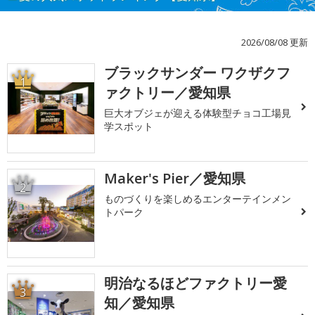
2026/08/08 更新
ブラックサンダー ワクザクフ
1
ァクトリー／愛知県
巨大オブジェが迎える体験型チョコ工場見
学スポット
Maker's Pier／愛知県
2
ものづくりを楽しめるエンターテインメン
トパーク
明治なるほどファクトリー愛
3
知／愛知県