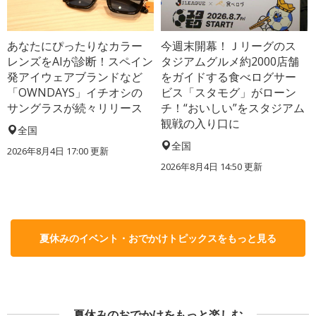
あなたにぴったりなカラー
今週末開幕！Ｊリーグのス
レンズをAIが診断！スペイン
タジアムグルメ約2000店舗
発アイウェアブランドなど
をガイドする食べログサー
「OWNDAYS」イチオシの
ビス「スタモグ」がローン
サングラスが続々リリース
チ！“おいしい”をスタジアム
観戦の入り口に
全国
全国
2026年8月4日 17:00
更新
2026年8月4日 14:50
更新
夏休みのイベント・おでかけトピックスをもっと見る
夏休みのおでかけをもっと楽しむ