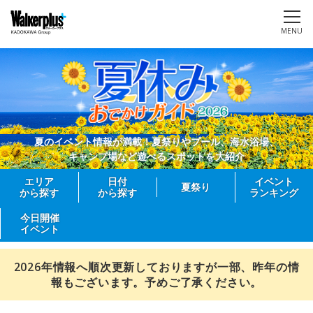
MENU
夏のイベント情報が満載！夏祭りやプール、海水浴場、
キャンプ場など遊べるスポットを大紹介
エリア
日付
イベント
夏祭り
から探す
から探す
ランキング
今日開催
イベント
2026年情報へ順次更新しておりますが一部、昨年の情
報もございます。予めご了承ください。