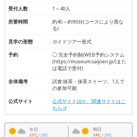
受付人数
1～40人
所要時間
約45～約90分(コースにより異な
る)
見学の形態
ガイドツアー形式
予約
◯ 完全予約制(WEB予約システム
(https://museum.saijoen.jp/)また
は電話で受付)
全体備考
試食:抹茶・抹茶スイーツ。1人で
の参加可能
公式サイト
公式サイトほか、関連サイトはこ
ちら
今日
明日
33℃
／
26℃
34℃
／
26℃