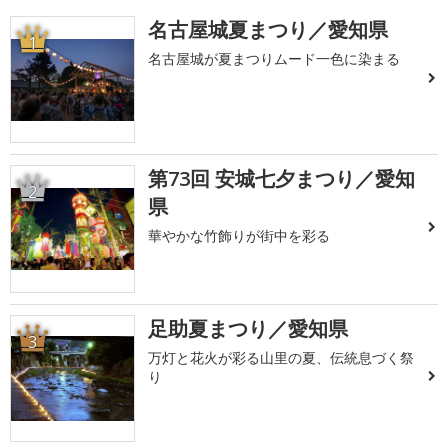
名古屋城夏まつり／愛知県
1
名古屋城が夏まつりムード一色に染まる
第73回 安城七夕まつり／愛知
2
県
華やかな竹飾りが街中を彩る
足助夏まつり／愛知県
3
万灯と花火が彩る山里の夏、伝統息づく祭
り