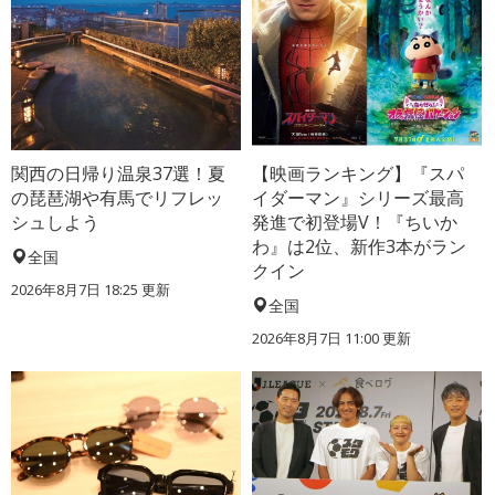
関西の日帰り温泉37選！夏
【映画ランキング】『スパ
の琵琶湖や有馬でリフレッ
イダーマン』シリーズ最高
シュしよう
発進で初登場V！『ちいか
わ』は2位、新作3本がラン
全国
クイン
2026年8月7日 18:25
更新
全国
2026年8月7日 11:00
更新