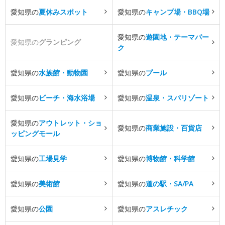
愛知県の
夏休みスポット
愛知県の
キャンプ場・BBQ場
愛知県の
遊園地・テーマパー
愛知県の
グランピング
ク
愛知県の
水族館・動物園
愛知県の
プール
愛知県の
ビーチ・海水浴場
愛知県の
温泉・スパリゾート
愛知県の
アウトレット・ショ
愛知県の
商業施設・百貨店
ッピングモール
愛知県の
工場見学
愛知県の
博物館・科学館
愛知県の
美術館
愛知県の
道の駅・SA/PA
愛知県の
公園
愛知県の
アスレチック