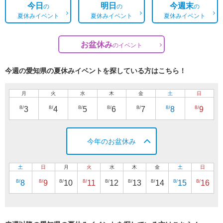
今日
明日
今週末
の
の
の
夏休みイベント
夏休みイベント
夏休みイベント
お盆休み
の
イベント
今週の愛知県の夏休みイベントを探している方はこちら！
月
火
水
木
金
土
日
8/
8/
8/
8/
8/
8/
8/
3
4
5
6
7
8
9
今年のお盆休み
土
日
月
火
水
木
金
土
日
8/
8/
8/
8/
8/
8/
8/
8/
8/
8
9
10
11
12
13
14
15
16