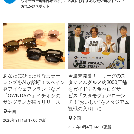
ウォーカー編集部が選ぶ、この夏におすすめしたい旬なイベント・
おでかけスポット
あなたにぴったりなカラー
今週末開幕！Ｊリーグのス
レンズをAIが診断！スペイン
タジアムグルメ約2000店舗
発アイウェアブランドなど
をガイドする食べログサー
「OWNDAYS」イチオシの
ビス「スタモグ」がローン
サングラスが続々リリース
チ！“おいしい”をスタジアム
観戦の入り口に
全国
全国
2026年8月4日 17:00
更新
2026年8月4日 14:50
更新