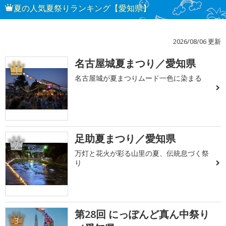
夏の人気夏祭りランキング【愛知県】
2026/08/06 更新
名古屋城夏まつり／愛知県
1
名古屋城が夏まつりムード一色に染まる
足助夏まつり／愛知県
2
万灯と花火が彩る山里の夏、伝統息づく祭
り
第28回 にっぽんど真ん中祭り
3