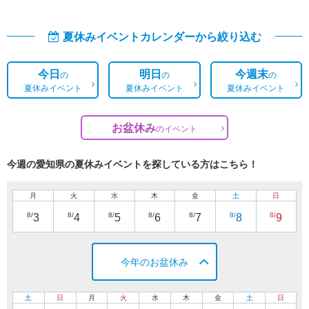
夏休みイベントカレンダーから絞り込む
今日
明日
今週末
の
の
の
夏休みイベント
夏休みイベント
夏休みイベント
お盆休み
の
イベント
今週の愛知県の夏休みイベントを探している方はこちら！
月
火
水
木
金
土
日
8/
8/
8/
8/
8/
8/
8/
3
4
5
6
7
8
9
今年のお盆休み
土
日
月
火
水
木
金
土
日