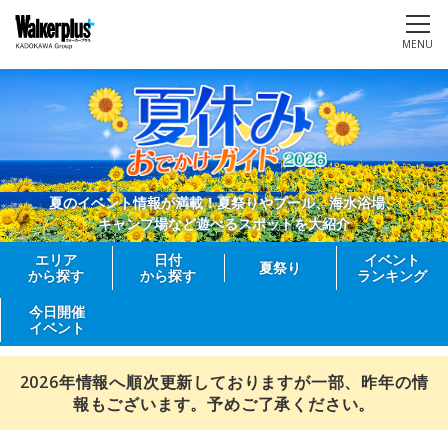
MENU
夏のイベント情報が満載！夏祭りやプール、海水浴場、
キャンプ場など遊べるスポットを大紹介
エリア
日付
イベント
夏祭り
から探す
から探す
ランキング
今日開催
イベント
2026年情報へ順次更新しておりますが一部、昨年の情
報もございます。予めご了承ください。