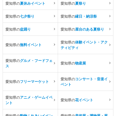
愛知県の
夏休みイベント
愛知県の
夏祭り
愛知県の
七夕祭り
愛知県の
縁日・納涼祭
愛知県の
盆踊り
愛知県の
屋台のある夏祭り
愛知県の
体験イベント・アク
愛知県の
無料イベント
ティビティ
愛知県の
グルメ・フードフェ
愛知県の
物産展
ス
愛知県の
コンサート・音楽イ
愛知県の
フリーマーケット
ベント
愛知県の
アニメ・ゲームイベ
愛知県の
花イベント
ント
愛知県の
動物ふれあいイベン
愛知県の
美術展・博物展・展