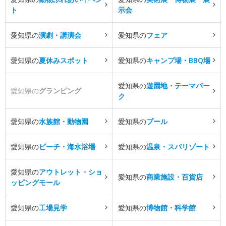
ト
示会
愛知県の
演劇・講演会
愛知県の
フェア
愛知県の
夏休みスポット
愛知県の
キャンプ場・BBQ場
愛知県の
遊園地・テーマパー
愛知県の
グランピング
ク
愛知県の
水族館・動物園
愛知県の
プール
愛知県の
ビーチ・海水浴場
愛知県の
温泉・スパリゾート
愛知県の
アウトレット・ショ
愛知県の
商業施設・百貨店
ッピングモール
愛知県の
工場見学
愛知県の
博物館・科学館