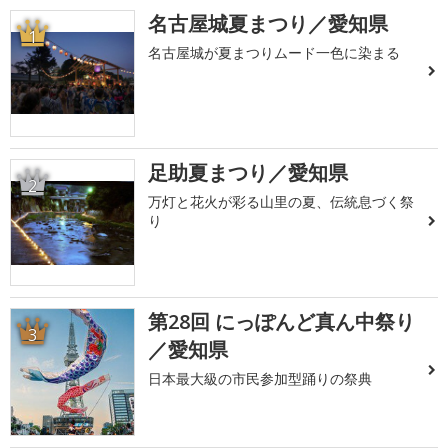
名古屋城夏まつり／愛知県
1
名古屋城が夏まつりムード一色に染まる
足助夏まつり／愛知県
2
万灯と花火が彩る山里の夏、伝統息づく祭
り
第28回 にっぽんど真ん中祭り
3
／愛知県
日本最大級の市民参加型踊りの祭典