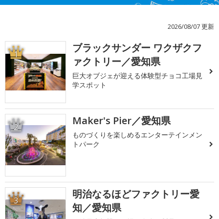
2026/08/07 更新
ブラックサンダー ワクザクフ
1
ァクトリー／愛知県
巨大オブジェが迎える体験型チョコ工場見
学スポット
Maker's Pier／愛知県
2
ものづくりを楽しめるエンターテインメン
トパーク
明治なるほどファクトリー愛
3
知／愛知県