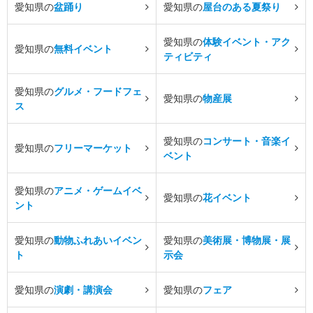
愛知県の
盆踊り
愛知県の
屋台のある夏祭り
愛知県の
体験イベント・アク
愛知県の
無料イベント
ティビティ
愛知県の
グルメ・フードフェ
愛知県の
物産展
ス
愛知県の
コンサート・音楽イ
愛知県の
フリーマーケット
ベント
愛知県の
アニメ・ゲームイベ
愛知県の
花イベント
ント
愛知県の
動物ふれあいイベン
愛知県の
美術展・博物展・展
ト
示会
愛知県の
演劇・講演会
愛知県の
フェア