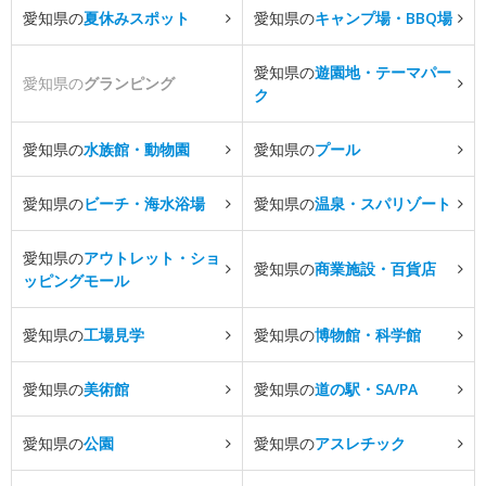
愛知県の
夏休みスポット
愛知県の
キャンプ場・BBQ場
愛知県の
遊園地・テーマパー
愛知県の
グランピング
ク
愛知県の
水族館・動物園
愛知県の
プール
愛知県の
ビーチ・海水浴場
愛知県の
温泉・スパリゾート
愛知県の
アウトレット・ショ
愛知県の
商業施設・百貨店
ッピングモール
愛知県の
工場見学
愛知県の
博物館・科学館
愛知県の
美術館
愛知県の
道の駅・SA/PA
愛知県の
公園
愛知県の
アスレチック