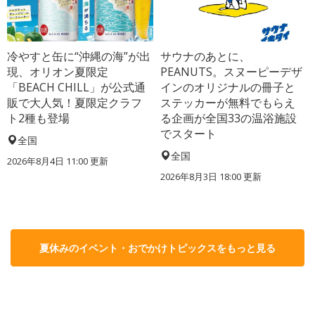
冷やすと缶に“沖縄の海”が出
サウナのあとに、
現、オリオン夏限定
PEANUTS。スヌーピーデザ
「BEACH CHILL」が公式通
インのオリジナルの冊子と
販で大人気！夏限定クラフ
ステッカーが無料でもらえ
ト2種も登場
る企画が全国33の温浴施設
でスタート
全国
全国
2026年8月4日 11:00
更新
2026年8月3日 18:00
更新
夏休みのイベント・おでかけトピックスをもっと見る