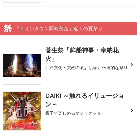
「イオンタウン岡崎美合」近くの夏祭り
菅生祭「鉾船神事・奉納花
火」
江戸文化・文政の頃より続く 伝統的な祭り
DAIKI ～触れるイリュージョ
ン～
親子で楽しめるマジックショー