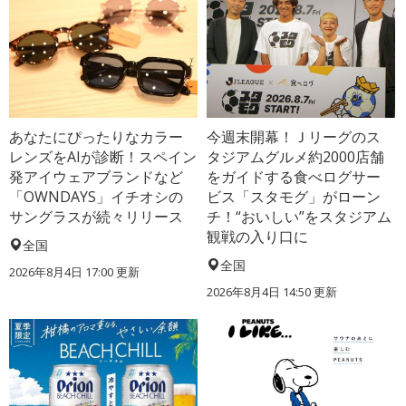
あなたにぴったりなカラー
今週末開幕！Ｊリーグのス
レンズをAIが診断！スペイン
タジアムグルメ約2000店舗
発アイウェアブランドなど
をガイドする食べログサー
「OWNDAYS」イチオシの
ビス「スタモグ」がローン
サングラスが続々リリース
チ！“おいしい”をスタジアム
観戦の入り口に
全国
全国
2026年8月4日 17:00
更新
2026年8月4日 14:50
更新