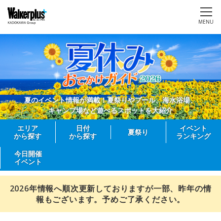
MENU
夏のイベント情報が満載！夏祭りやプール、海水浴場、
キャンプ場など遊べるスポットを大紹介
エリア
日付
イベント
夏祭り
から探す
から探す
ランキング
今日開催
イベント
2026年情報へ順次更新しておりますが一部、昨年の情
報もございます。予めご了承ください。