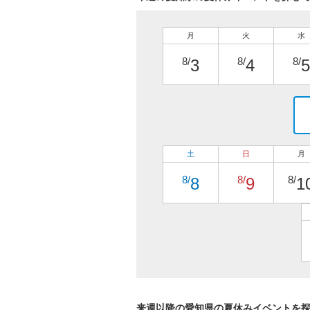
月
火
水
8/
8/
8/
3
4
5
土
日
月
8/
8/
8/
8
9
1
来週以降の愛知県の夏休みイベントを