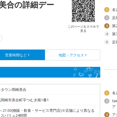
美合の詳細デー
名
1
足
2
第
3
このページをスマホで
見る
第
4
足
5
営業時間など
地図・アクセス
ンタウン岡崎美合
名
1
県
岡崎市美合町字つむぎ南1番1
N
2
ア
00～21:00(物販・飲食・サービス専門店)※店舗により異なる
ア
3
スバリュ24時間