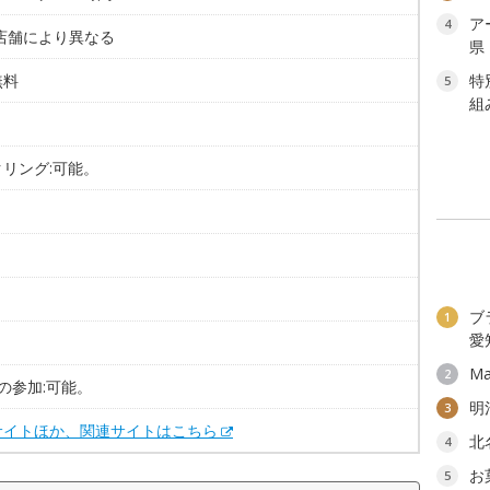
ア
4
 店舗により異なる
県
無料
特
5
組
リング:可能。
ブ
1
愛
。
Ma
2
の参加:可能。
明
3
サイトほか、関連サイトはこちら
北
4
お
5