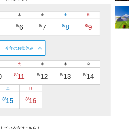
木
金
土
日
8/
8/
8/
8/
6
7
8
9
今年のお盆休み
火
水
木
金
8/
8/
8/
8/
0
11
12
13
14
土
日
8/
8/
15
16
探している方はこちら！