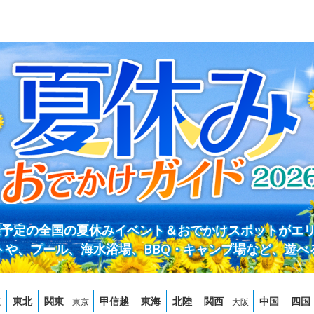
開催予定の全国の夏休みイベント＆おでかけスポットがエ
トや、プール、海水浴場、BBQ・キャンプ場など、遊べ
道
東北
関東
甲信越
東海
北陸
関西
中国
四国
東京
大阪