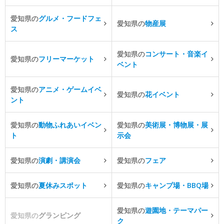
愛知県の
グルメ・フードフェ
愛知県の
物産展
ス
愛知県の
コンサート・音楽イ
愛知県の
フリーマーケット
ベント
愛知県の
アニメ・ゲームイベ
愛知県の
花イベント
ント
愛知県の
動物ふれあいイベン
愛知県の
美術展・博物展・展
ト
示会
愛知県の
演劇・講演会
愛知県の
フェア
愛知県の
夏休みスポット
愛知県の
キャンプ場・BBQ場
愛知県の
遊園地・テーマパー
愛知県の
グランピング
ク