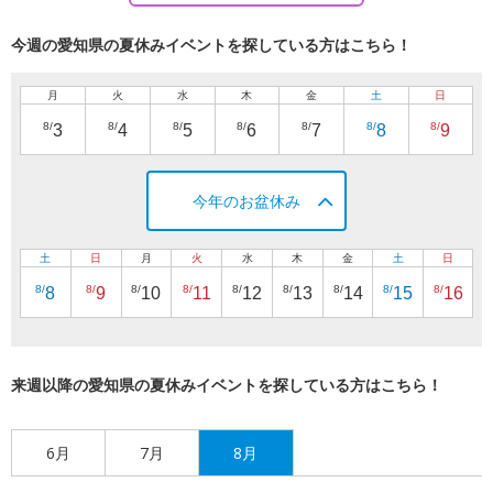
今週の愛知県の夏休みイベントを探している方はこちら！
月
火
水
木
金
土
日
8/
8/
8/
8/
8/
8/
8/
3
4
5
6
7
8
9
今年のお盆休み
土
日
月
火
水
木
金
土
日
8/
8/
8/
8/
8/
8/
8/
8/
8/
8
9
10
11
12
13
14
15
16
来週以降の愛知県の夏休みイベントを探している方はこちら！
6月
7月
8月