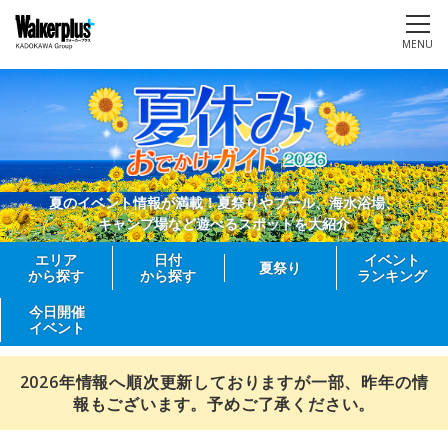
MENU
夏のイベント情報が満載！夏祭りやプール、海水浴場、
キャンプ場など遊べるスポットを大紹介
エリア
日付
イベント
夏祭り
から探す
から探す
ランキング
今日開催
イベント
2026年情報へ順次更新しておりますが一部、昨年の情
報もございます。予めご了承ください。