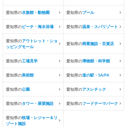
愛知県の
水族館・動物園
愛知県の
プール
愛知県の
ビーチ・海水浴場
愛知県の
温泉・スパリゾート
愛知県の
アウトレット・ショ
愛知県の
商業施設・百貨店
ッピングモール
愛知県の
工場見学
愛知県の
博物館・科学館
愛知県の
美術館
愛知県の
道の駅・SA/PA
愛知県の
公園
愛知県の
アスレチック
愛知県の
タワー・展望施設
愛知県の
フードテーマパーク
愛知県の
牧場・レジャー＆リ
ゾート施設