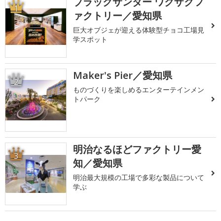
ブラックサンダー ワクザクフ
1
ァクトリー／愛知県
巨大オブジェが迎える体験型チョコ工場見
学スポット
Maker's Pier／愛知県
2
ものづくりを楽しめるエンターテインメン
トパーク
明治なるほどファクトリー愛
3
知／愛知県
明治最大規模の工場で多彩な製品について
学ぶ