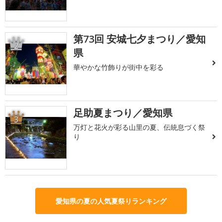
第73回 安城七夕まつり／愛知
2
県
華やかな竹飾りが街中を彩る
足助夏まつり／愛知県
3
万灯と花火が彩る山里の夏、伝統息づく祭
り
愛知県の夏の人気夏祭りランキング