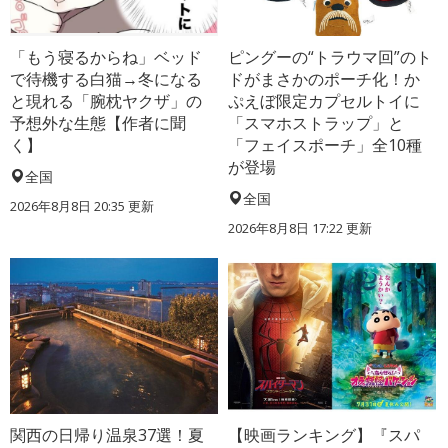
「もう寝るからね」ベッド
ピングーの“トラウマ回”のト
で待機する白猫→冬になる
ドがまさかのポーチ化！か
と現れる「腕枕ヤクザ」の
ぷえぼ限定カプセルトイに
予想外な生態【作者に聞
「スマホストラップ」と
く】
「フェイスポーチ」全10種
が登場
全国
全国
2026年8月8日 20:35
更新
2026年8月8日 17:22
更新
関西の日帰り温泉37選！夏
【映画ランキング】『スパ