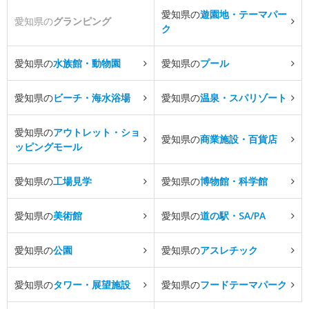
愛知県の
遊園地・テーマパー
愛知県の
グランピング
ク
愛知県の
水族館・動物園
愛知県の
プール
愛知県の
ビーチ・海水浴場
愛知県の
温泉・スパリゾート
愛知県の
アウトレット・ショ
愛知県の
商業施設・百貨店
ッピングモール
愛知県の
工場見学
愛知県の
博物館・科学館
愛知県の
美術館
愛知県の
道の駅・SA/PA
愛知県の
公園
愛知県の
アスレチック
愛知県の
タワー・展望施設
愛知県の
フードテーマパーク