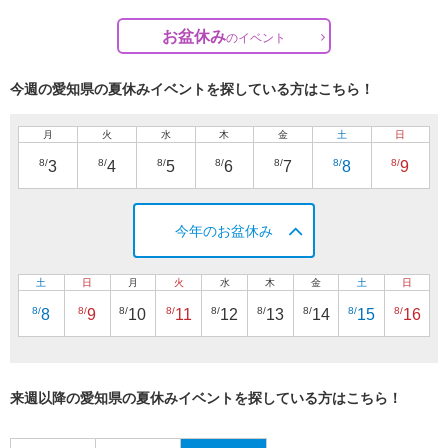
お盆休み
の
イベント
今週の愛知県の夏休みイベントを探している方はこちら！
月
火
水
木
金
土
日
8/
8/
8/
8/
8/
8/
8/
3
4
5
6
7
8
9
今年のお盆休み
土
日
月
火
水
木
金
土
日
8/
8/
8/
8/
8/
8/
8/
8/
8/
8
9
10
11
12
13
14
15
16
来週以降の愛知県の夏休みイベントを探している方はこちら！