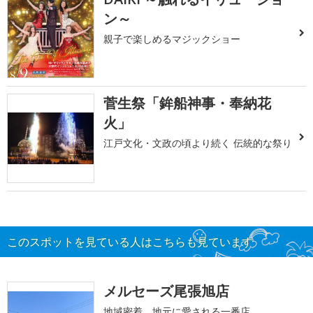
ン～
親子で楽しめるマジックショー
菅生祭「鉾船神事・奉納花
火」
江戸文化・文政の頃より続く 伝統的な祭り
このスポットを見ている人はこちらも見ています
メルセーズ尾張旭店
地域密着、地元に愛される一番店