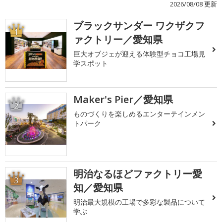
2026/08/08 更新
ブラックサンダー ワクザクフ
1
ァクトリー／愛知県
巨大オブジェが迎える体験型チョコ工場見
学スポット
Maker's Pier／愛知県
2
ものづくりを楽しめるエンターテインメン
トパーク
明治なるほどファクトリー愛
3
知／愛知県
明治最大規模の工場で多彩な製品について
学ぶ