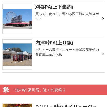
刈谷PA(上下集約)
買って、食べて、遊べる西三河の人気スポ
ット
内津峠PA(上り線)
ボリューム満点メニューと老舗和菓子処の
名古屋土産が人気
「道の駅 藤川宿」近くの夏祭り
DAIKI ～触れるイリュージョ