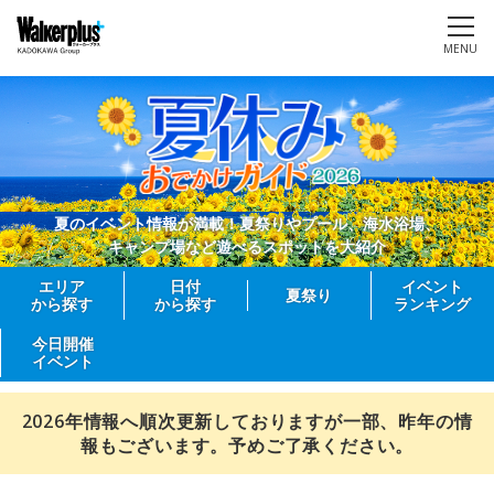
MENU
夏のイベント情報が満載！夏祭りやプール、海水浴場、
キャンプ場など遊べるスポットを大紹介
エリア
日付
イベント
夏祭り
から探す
から探す
ランキング
今日開催
イベント
2026年情報へ順次更新しておりますが一部、昨年の情
報もございます。予めご了承ください。