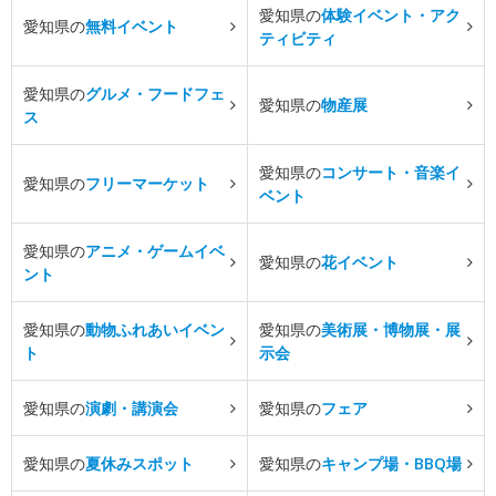
愛知県の
体験イベント・アク
愛知県の
無料イベント
ティビティ
愛知県の
グルメ・フードフェ
愛知県の
物産展
ス
愛知県の
コンサート・音楽イ
愛知県の
フリーマーケット
ベント
愛知県の
アニメ・ゲームイベ
愛知県の
花イベント
ント
愛知県の
動物ふれあいイベン
愛知県の
美術展・博物展・展
ト
示会
愛知県の
演劇・講演会
愛知県の
フェア
愛知県の
夏休みスポット
愛知県の
キャンプ場・BBQ場