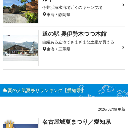
今井浜海水浴場近くのキャンプ場
東海 / 静岡県
道の駅 奥伊勢木つつ木館
由緒ある立地でさまざまな土産が買える
東海 / 三重県
夏の人気夏祭りランキング【愛知県】
2026/08/08 更新
名古屋城夏まつり／愛知県
1