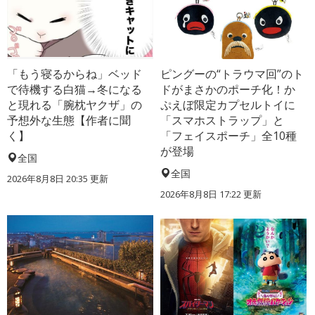
「もう寝るからね」ベッド
ピングーの“トラウマ回”のト
で待機する白猫→冬になる
ドがまさかのポーチ化！か
と現れる「腕枕ヤクザ」の
ぷえぼ限定カプセルトイに
予想外な生態【作者に聞
「スマホストラップ」と
く】
「フェイスポーチ」全10種
が登場
全国
全国
2026年8月8日 20:35
更新
2026年8月8日 17:22
更新