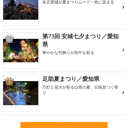
名古屋城が夏まつりムード一色に染まる
第73回 安城七夕まつり／愛知
2
県
華やかな竹飾りが街中を彩る
足助夏まつり／愛知県
3
万灯と花火が彩る山里の夏、伝統息づく祭
り